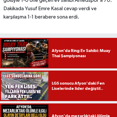
golüyle 1-0 öne geçen ev sahibi Amedspor’a 70.
Dakikada Yusuf Emre Kasal cevap verdi ve
karşılaşma 1-1 berabere sona erdi.
Afyon’da Ring Ev Sahibi: Muay
Thai Şampiyonası
LGS sonucu Afyon'daki Fen
Liselerinde lider değişti!..
Afyon'da mezarlıktaki ölümle