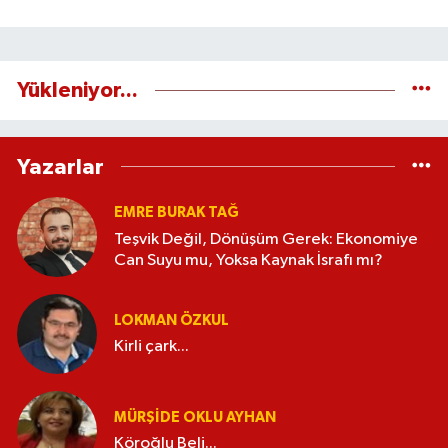
Yükleniyor...
Yazarlar
EMRE BURAK TAĞ
Teşvik Değil, Dönüşüm Gerek: Ekonomiye
Can Suyu mu, Yoksa Kaynak İsrafı mı?
LOKMAN ÖZKUL
Kirli çark...
MÜRŞIDE OKLU AYHAN
Köroğlu Beli...