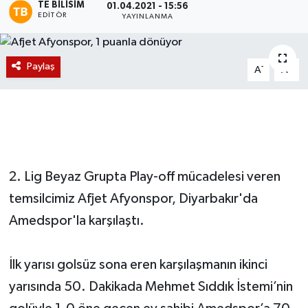
TE BILISIM
01.04.2021 - 15:56
EDITÖR
YAYINLANMA
Magazin
Etkinlikler
Paylaş
-
+
A
A
2. Lig Beyaz Grupta Play-off mücadelesi veren
temsilcimiz Afjet Afyonspor, Diyarbakır'da
Amedspor'la karşılaştı.
İlk yarısı golsüz sona eren karşılaşmanın ikinci
yarısında 50. Dakikada Mehmet Sıddık İstemi’nin