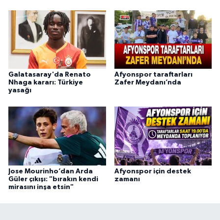
Galatasaray'da Renato
Afyonspor taraftarları
Nhaga kararı: Türkiye
Zafer Meydanı’nda
yasağı
Jose Mourinho’dan Arda
Afyonspor için destek
Güler çıkışı: "bırakın kendi
zamanı
mirasını inşa etsin"