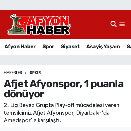
Afyon Haber
Siyaset
Afyon Haber
Spor
Siyaset
Asayiş Yaşam
S
Spor
Asayiş Yaşam
HABERLER
SPOR
Afjet Afyonspor, 1 puanla
Sağlık
dönüyor
Eğitim
2. Lig Beyaz Grupta Play-off mücadelesi veren
Sivil Toplum
temsilcimiz Afjet Afyonspor, Diyarbakır'da
Amedspor'la karşılaştı.
Ekonomi