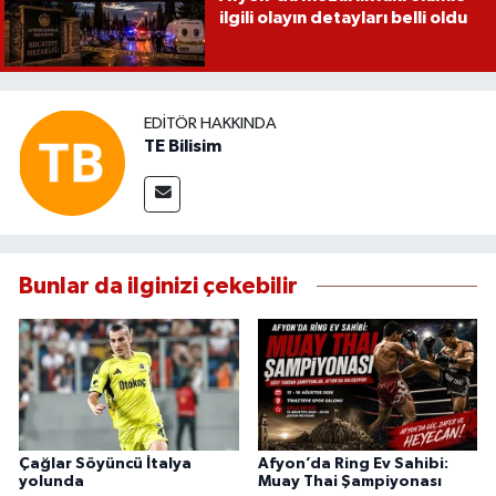
ilgili olayın detayları belli oldu
EDITÖR HAKKINDA
TE Bilisim
Bunlar da ilginizi çekebilir
Çağlar Söyüncü İtalya
Afyon’da Ring Ev Sahibi:
yolunda
Muay Thai Şampiyonası