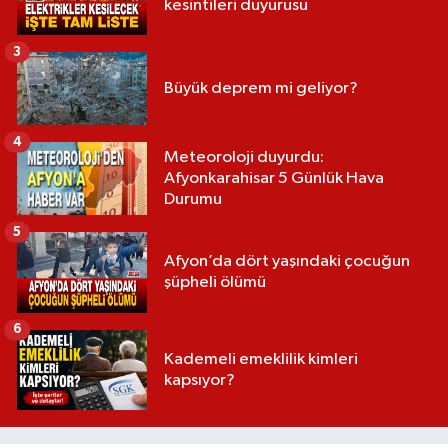
kesintileri duyurusu
3
Büyük deprem mi geliyor?
4
Meteoroloji duyurdu:
Afyonkarahisar 5 Günlük Hava
Durumu
5
Afyon’da dört yaşındaki çocuğun
şüpheli ölümü
6
Kademeli emeklilik kimleri
kapsıyor?