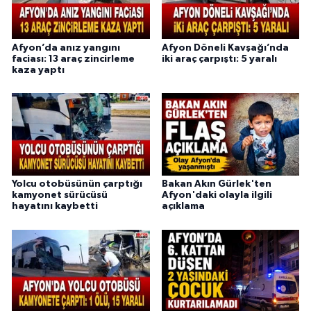
Afyon’da anız yangını
Afyon Döneli Kavşağı’nda
faciası: 13 araç zincirleme
iki araç çarpıştı: 5 yaralı
kaza yaptı
Yolcu otobüsünün çarptığı
Bakan Akın Gürlek'ten
kamyonet sürücüsü
Afyon'daki olayla ilgili
hayatını kaybetti
açıklama