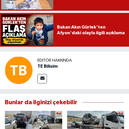
Bakan Akın Gürlek'ten
Afyon'daki olayla ilgili açıklama
EDITÖR HAKKINDA
TE Bilisim
Bunlar da ilginizi çekebilir