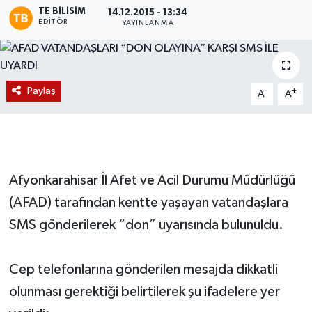
TE BILISIM
14.12.2015 - 13:34
EDITÖR
Magazin
YAYINLANMA
Etkinlikler
Paylaş
-
+
A
A
Afyonkarahisar İl Afet ve Acil Durumu Müdürlüğü
(AFAD) tarafından kentte yaşayan vatandaşlara
SMS gönderilerek “don” uyarısında bulunuldu.
Cep telefonlarına gönderilen mesajda dikkatli
olunması gerektiği belirtilerek şu ifadelere yer