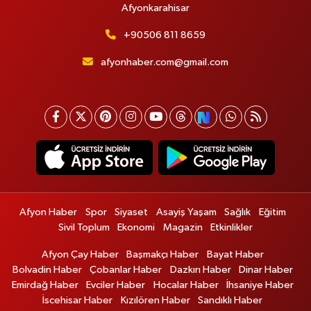
Afyonkarahisar
+90506 811 8659
afyonhaber.com@gmail.com
Afyon Haber
Spor
Siyaset
Asayiş Yaşam
Sağlık
Eğitim
Sivil Toplum
Ekonomi
Magazin
Etkinlikler
Afyon Çay Haber
Başmakçı Haber
Bayat Haber
Bolvadin Haber
Çobanlar Haber
Dazkırı Haber
Dinar Haber
Emirdağ Haber
Evciler Haber
Hocalar Haber
İhsaniye Haber
İscehisar Haber
Kızılören Haber
Sandıklı Haber