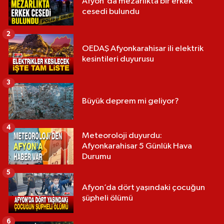
Afyon'da mezarlıkta bir erkek
cesedi bulundu
2
OEDAŞ Afyonkarahisar ili elektrik
kesintileri duyurusu
3
Büyük deprem mi geliyor?
4
Meteoroloji duyurdu:
Afyonkarahisar 5 Günlük Hava
Durumu
5
Afyon’da dört yaşındaki çocuğun
şüpheli ölümü
6