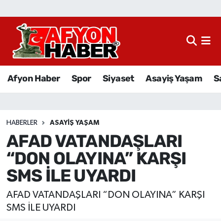
Afyon Haber
Siyaset
Afyon Haber
Spor
Siyaset
Asayiş Yaşam
S
Spor
Asayiş Yaşam
HABERLER
ASAYIŞ YAŞAM
AFAD VATANDAŞLARI
Sağlık
“DON OLAYINA” KARŞI
Eğitim
SMS İLE UYARDI
Sivil Toplum
AFAD VATANDAŞLARI “DON OLAYINA” KARŞI
SMS İLE UYARDI
Ekonomi