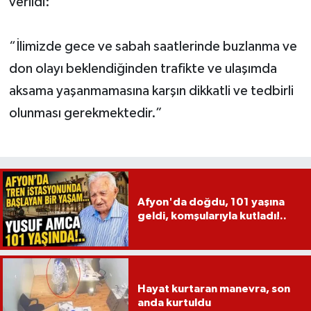
verildi:
“İlimizde gece ve sabah saatlerinde buzlanma ve
don olayı beklendiğinden trafikte ve ulaşımda
aksama yaşanmamasına karşın dikkatli ve tedbirli
olunması gerekmektedir.”
Afyon'da doğdu, 101 yaşına
geldi, komşularıyla kutladı!..
Hayat kurtaran manevra, son
anda kurtuldu