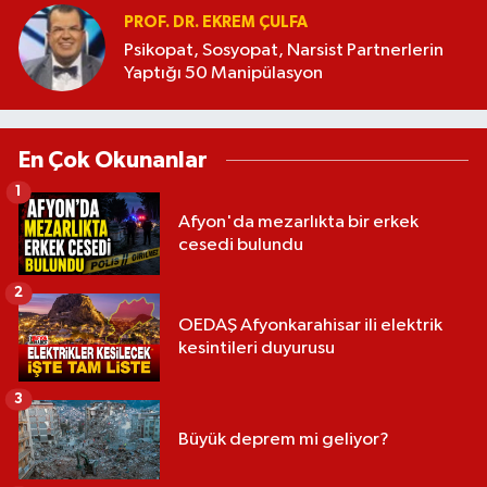
PROF. DR. EKREM ÇULFA
Psikopat, Sosyopat, Narsist Partnerlerin
Yaptığı 50 Manipülasyon
En Çok Okunanlar
1
Afyon'da mezarlıkta bir erkek
cesedi bulundu
2
OEDAŞ Afyonkarahisar ili elektrik
kesintileri duyurusu
3
Büyük deprem mi geliyor?