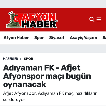
Afyon Haber
Siyaset
Afyon Haber
Spor
Siyaset
Asayiş Yaşam
S
Spor
Asayiş Yaşam
HABERLER
SPOR
Adıyaman FK - Afjet
Sağlık
Afyonspor maçı bugün
Eğitim
oynanacak
Sivil Toplum
Afjet Afyonspor, Adıyaman FK maçı hazırlıklarını
sürdürüyor
Ekonomi