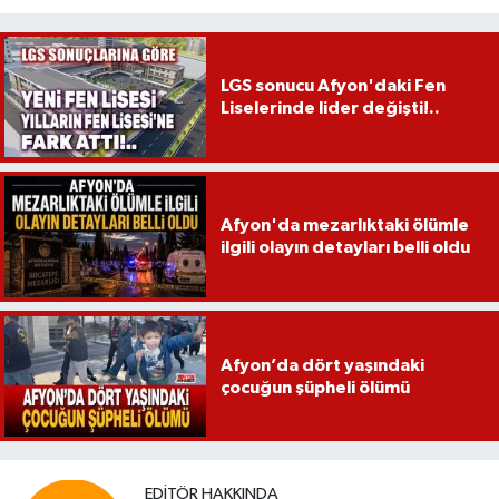
LGS sonucu Afyon'daki Fen
Liselerinde lider değişti!..
Afyon'da mezarlıktaki ölümle
ilgili olayın detayları belli oldu
Afyon’da dört yaşındaki
çocuğun şüpheli ölümü
EDITÖR HAKKINDA