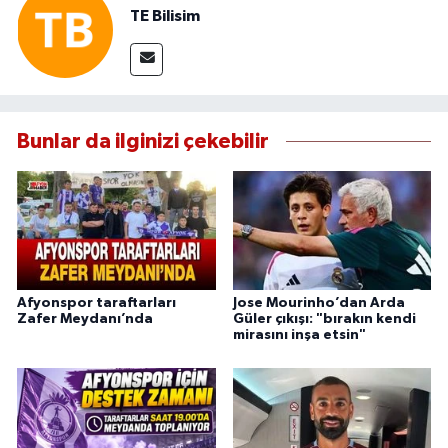
TE Bilisim
Bunlar da ilginizi çekebilir
Afyonspor taraftarları
Jose Mourinho’dan Arda
Zafer Meydanı’nda
Güler çıkışı: "bırakın kendi
mirasını inşa etsin"