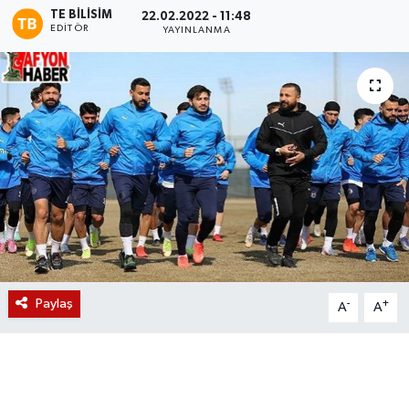
TE BILISIM
22.02.2022 - 11:48
EDITÖR
Magazin
YAYINLANMA
Etkinlikler
Paylaş
-
+
A
A