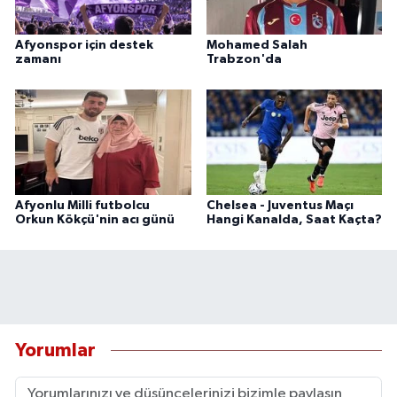
Afyonspor için destek
Mohamed Salah
zamanı
Trabzon'da
Afyonlu Milli futbolcu
Chelsea - Juventus Maçı
Orkun Kökçü'nin acı günü
Hangi Kanalda, Saat Kaçta?
Yorumlar