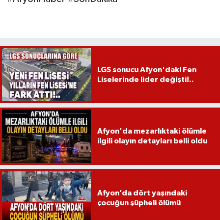
LGS sonucu Afyon'daki Fen
Liselerinde lider değişti!..
Afyon'da mezarlıktaki ölümle
ilgili olayın detayları belli oldu
Afyon’da dört yaşındaki
çocuğun şüpheli ölümü