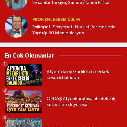
Ev sahibi Türkiye; Sunum/Tanım FİL’ce
PROF. DR. EKREM ÇULFA
Psikopat, Sosyopat, Narsist Partnerlerin
Yaptığı 50 Manipülasyon
En Çok Okunanlar
1
Afyon'da mezarlıkta bir erkek
cesedi bulundu
2
OEDAŞ Afyonkarahisar ili elektrik
kesintileri duyurusu
3