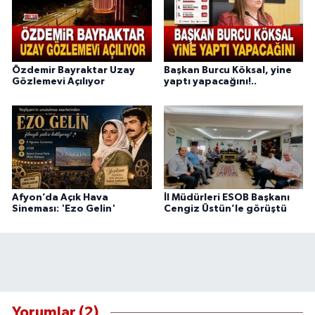
Özdemir Bayraktar Uzay
Başkan Burcu Köksal, yine
Gözlemevi Açılıyor
yaptı yapacağını!..
Afyon’da Açık Hava
İl Müdürleri ESOB Başkanı
Sineması: 'Ezo Gelin'
Cengiz Üstün’le görüştü
Yorumlar (2)