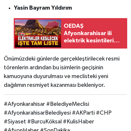
Yasin Bayram Yıldırım
OEDAŞ
Afyonkarahisar ili
elektrik kesintileri
duyurusu
Önümüzdeki günlerde gerçekleştirilecek resmi
törenlerin ardından bu isimlerin geçişinin
kamuoyuna duyurulması ve meclisteki yeni
dağılımın resmiyet kazanması bekleniyor.
#Afyonkarahisar #BelediyeMeclisi
#AfyonkarahisarBelediyesi #AKParti #CHP
#Siyaset #BurcuKöksal #KulisHaber
#AfyonHaber #SonDakika