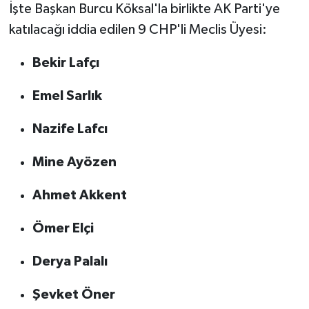
İşte Başkan Burcu Köksal'la birlikte AK Parti'ye
katılacağı iddia edilen 9 CHP'li Meclis Üyesi:
Bekir Lafçı
Emel Sarlık
Nazife Lafcı
Mine Ayözen
Ahmet Akkent
Ömer Elçi
Derya Palalı
Şevket Öner