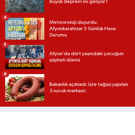
Büyük deprem mi geliyor?
4
Meteoroloji duyurdu:
Afyonkarahisar 5 Günlük Hava
Durumu
5
Afyon’da dört yaşındaki çocuğun
şüpheli ölümü
6
Bakanlık açıkladı: İşte tağşiş yapılan
3 sucuk markası!..