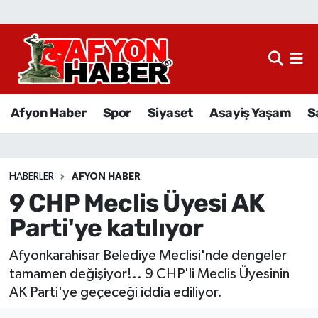
Afyon Haber
Siyaset
Afyon Haber
Spor
Siyaset
Asayiş Yaşam
S
Spor
Asayiş Yaşam
HABERLER
AFYON HABER
9 CHP Meclis Üyesi AK
Sağlık
Parti'ye katılıyor
Eğitim
Afyonkarahisar Belediye Meclisi'nde dengeler
Sivil Toplum
tamamen değişiyor!.. 9 CHP'li Meclis Üyesinin
AK Parti'ye geçeceği iddia ediliyor.
Ekonomi