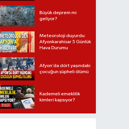
Büyük deprem mi
geliyor?
Meteoroloji duyurdu:
Afyonkarahisar 5 Günlük
Hava Durumu
Afyon’da dört yaşındaki
çocuğun şüpheli ölümü
Kademeli emeklilik
kimleri kapsıyor?