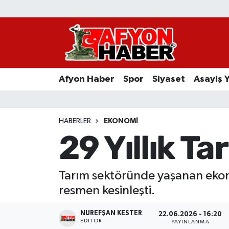
Afyon Haber
Siyaset
Afyon Haber
Spor
Siyaset
Asayiş 
Spor
Asayiş Yaşam
HABERLER
EKONOMI
29 Yıllık Ta
Sağlık
Eğitim
Tarım sektöründe yaşanan ekonom
resmen kesinleşti.
Sivil Toplum
NUREFŞAN KESTER
22.06.2026 - 16:20
Ekonomi
EDITÖR
YAYINLANMA