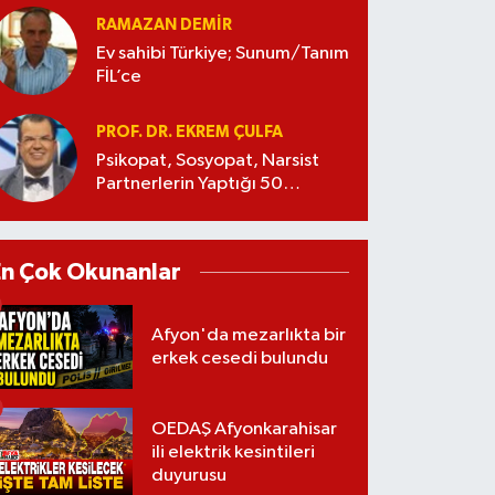
RAMAZAN DEMİR
Ev sahibi Türkiye; Sunum/Tanım
FİL’ce
PROF. DR. EKREM ÇULFA
Psikopat, Sosyopat, Narsist
Partnerlerin Yaptığı 50
Manipülasyon
En Çok Okunanlar
Afyon'da mezarlıkta bir
erkek cesedi bulundu
OEDAŞ Afyonkarahisar
ili elektrik kesintileri
duyurusu