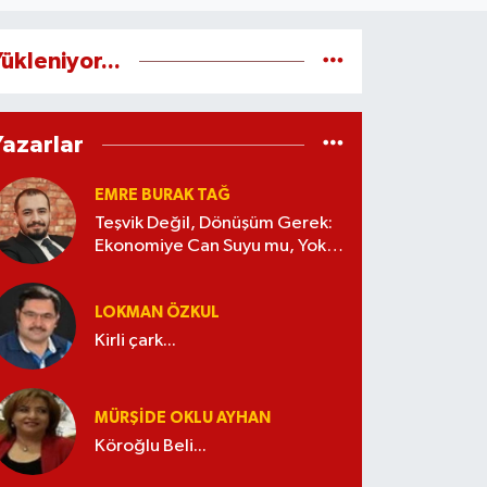
ükleniyor...
Yazarlar
EMRE BURAK TAĞ
Teşvik Değil, Dönüşüm Gerek:
Ekonomiye Can Suyu mu, Yoksa
Kaynak İsrafı mı?
LOKMAN ÖZKUL
Kirli çark...
MÜRŞIDE OKLU AYHAN
Köroğlu Beli...