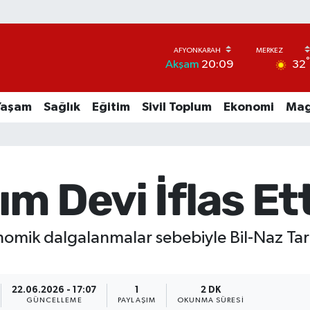
32
Akşam
20:09
Yaşam
Sağlık
Eğitim
Sivil Toplum
Ekonomi
Mag
rım Devi İflas Ett
ik dalgalanmalar sebebiyle Bil-Naz Tarım İ
22.06.2026 - 17:07
1
2 DK
GÜNCELLEME
PAYLAŞIM
OKUNMA SÜRESI