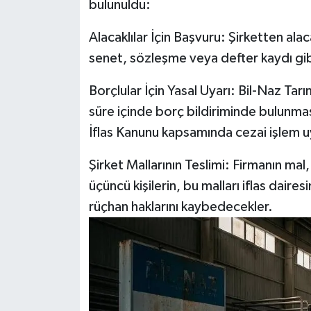
bulunuldu:
Alacaklılar İçin Başvuru: Şirketten alaca
senet, sözleşme veya defter kaydı gi
Borçlular İçin Yasal Uyarı: Bil-Naz Tar
süre içinde borç bildiriminde bulunmas
İflas Kanunu kapsamında cezai işlem 
Şirket Mallarının Teslimi: Firmanın mal
üçüncü kişilerin, bu malları iflas daire
rüçhan haklarını kaybedecekler.