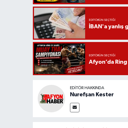
EDITÖRÜN SEÇTIĞI
İBAN'a yanlış g
EDITÖRÜN SEÇTIĞI
Afyon’da Ring 
EDITÖR HAKKINDA
Nurefşan Kester