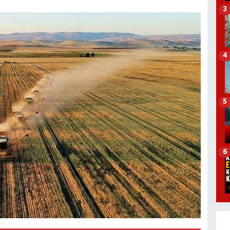
3
4
5
6