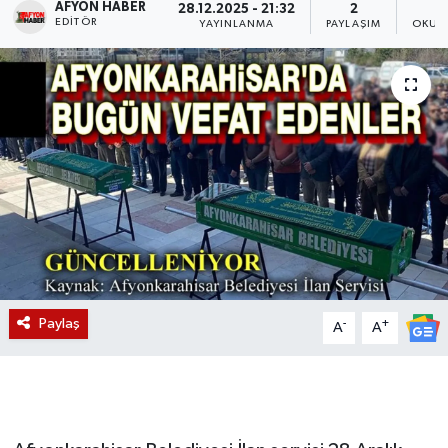
AFYON HABER
28.12.2025 - 21:32
2
EDITÖR
YAYINLANMA
PAYLAŞIM
OKUN
Magazin
Etkinlikler
Paylaş
-
+
A
A