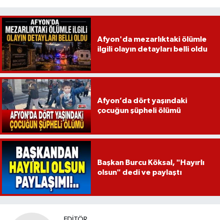
Afyon'da mezarlıktaki ölümle
ilgili olayın detayları belli oldu
Afyon’da dört yaşındaki
çocuğun şüpheli ölümü
Başkan Burcu Köksal, "Hayırlı
olsun" dedi ve paylaştı
EDITÖR