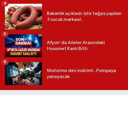
4
Bakanlık açıkladı: İşte tağşiş yapılan
3 sucuk markası!..
5
Afyon'da Aileler Arasındaki
Husumet Kanlı Bitti
6
Motorine dev indirim!.. Pompaya
yansıyacak