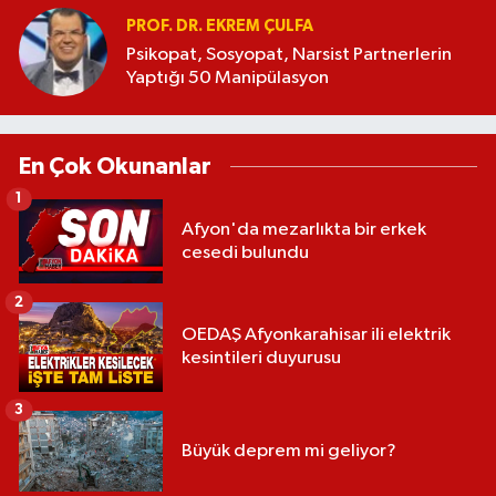
PROF. DR. EKREM ÇULFA
Psikopat, Sosyopat, Narsist Partnerlerin
Yaptığı 50 Manipülasyon
En Çok Okunanlar
1
Afyon'da mezarlıkta bir erkek
cesedi bulundu
2
OEDAŞ Afyonkarahisar ili elektrik
kesintileri duyurusu
3
Büyük deprem mi geliyor?