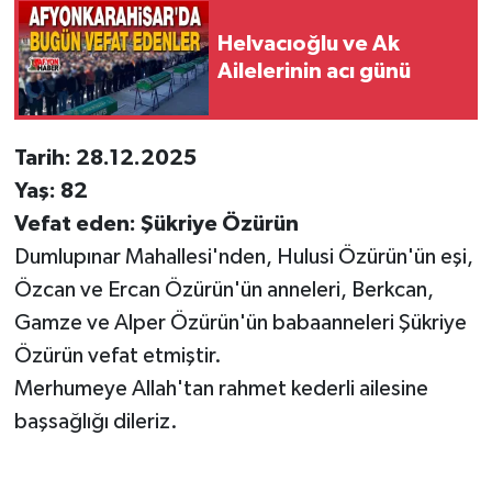
Helvacıoğlu ve Ak
Ailelerinin acı günü
Tarih: 28.12.2025
Yaş: 82
Vefat eden: Şükriye Özürün
Dumlupınar Mahallesi'nden, Hulusi Özürün'ün eşi,
Özcan ve Ercan Özürün'ün anneleri, Berkcan,
Gamze ve Alper Özürün'ün babaanneleri Şükriye
Özürün vefat etmiştir.
Merhumeye Allah'tan rahmet kederli ailesine
başsağlığı dileriz.