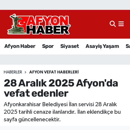
Afyon Haber
Siyaset
Afyon Haber
Spor
Siyaset
Asayiş Yaşam
S
Spor
Asayiş Yaşam
HABERLER
AFYON VEFAT HABERLERI
28 Aralık 2025 Afyon'da
Sağlık
vefat edenler
Eğitim
Afyonkarahisar Belediyesi İlan servisi 28 Aralık
Sivil Toplum
2025 tarihli cenaze ilanlarıdır. İlan eklendikçe bu
sayfa güncellenecektir.
Ekonomi