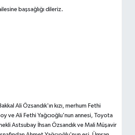
esine başsağlığı dileriz.
kkal Ali Özsandık'ın kızı, merhum Fethi
soy ve Ali Fethi Yağcıoğlu'nun annesi, Toyota
mekli Astsubay İhsan Özsandık ve Mali Müşavir
 esnafından Ahmet Yağcıoğlu'nun eşi, Ümran