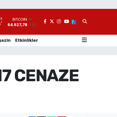
BITCOIN
64.927,78
1.32
°
9
DOLAR
47,5894
0.08
EURO
azin
Etkinlikler
55,0398
-0.02
STERLİN
64,1581
0.16
GRAM ALTIN
6508.83
4.44
17 CENAZE
BİST100
13.703
11