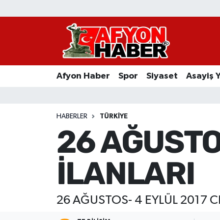
Afyon Haber
Siyaset
Afyon Haber
Spor
Siyaset
Asayiş 
Spor
Asayiş Yaşam
HABERLER
TÜRKIYE
26 AĞUSTO
Sağlık
İLANLARI
Eğitim
Sivil Toplum
26 AĞUSTOS- 4 EYLÜL 2017 C
Ekonomi