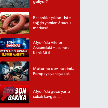
geliyor?
Bakanlık açıkladı: İşte
tağşiş yapılan 3 sucuk
markası!..
Afyon'da Aileler
Arasındaki Husumet
Kanlı Bitti
Motorine dev indirim!..
Pompaya yansıyacak
Afyon'da gece yarısı
sokak kavgası!..