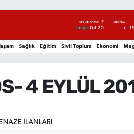
1
İmsak
04:20
Yaşam
Sağlık
Eğitim
Sivil Toplum
Ekonomi
Mag
S- 4 EYLÜL 20
ENAZE İLANLARI