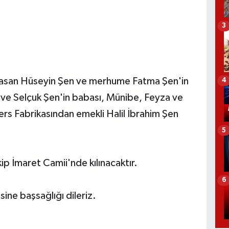
3
asan Hüseyin Şen ve merhume Fatma Şen'in
4
t ve Selçuk Şen'in babası, Münibe, Feyza ve
rs Fabrikasından emekli Halil İbrahim Şen
5
p İmaret Camii'nde kılınacaktır.
6
ine başsağlığı dileriz.