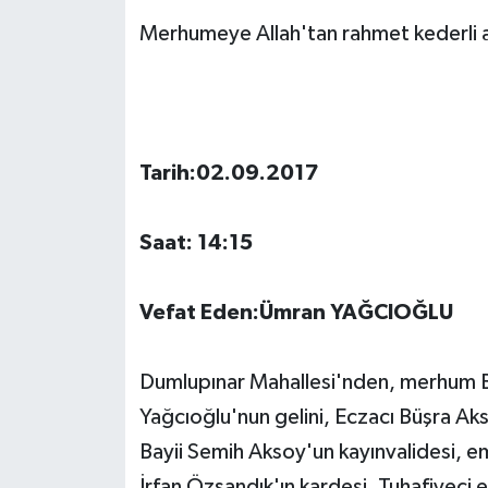
Merhumeye Allah'tan rahmet kederli ail
Tarih:02.09.2017
Saat: 14:15
Vefat Eden:Ümran YAĞCIOĞLU
Dumlupınar Mahallesi'nden, merhum Ba
Yağcıoğlu'nun gelini, Eczacı Büşra Ak
Bayii Semih Aksoy'un kayınvalidesi, e
İrfan Özsandık'ın kardeşi, Tuhafiyeci