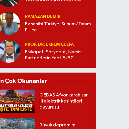
RAMAZAN DEMİR
Ev sahibi Türkiye; Sunum/Tanım
FİL’ce
PROF. DR. EKREM ÇULFA
Psikopat, Sosyopat, Narsist
Partnerlerin Yaptığı 50
Manipülasyon
En Çok Okunanlar
OEDAŞ Afyonkarahisar
ili elektrik kesintileri
duyurusu
Büyük deprem mi