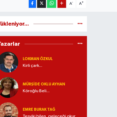
-
+
A
A
ükleniyor...
Yazarlar
LOKMAN ÖZKUL
Kirli çark...
MÜRŞIDE OKLU AYHAN
Köroğlu Beli...
EMRE BURAK TAĞ
Teşviki bilen, geleceği okur