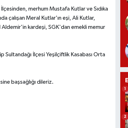
İlçesinden, merhum Mustafa Kutlar ve Sıdıka
a çalışan Meral Kutlar'ın eşi, Ali Kutlar,
l Aldemir'in kardeşi, SGK'dan emekli memur
Sultandağı İlçesi Yeşilçiftlik Kasabası Orta
ine başsağlığı dileriz.
1
2