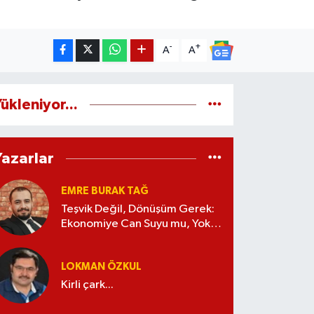
-
+
A
A
ükleniyor...
Yazarlar
EMRE BURAK TAĞ
Teşvik Değil, Dönüşüm Gerek:
Ekonomiye Can Suyu mu, Yoksa
Kaynak İsrafı mı?
LOKMAN ÖZKUL
Kirli çark...