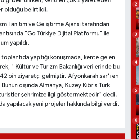
iği belirtilirken, kenti en çok ziyaret eden
2
r olduğu belirtildi.
izm Tanıtım ve Geliştirme Ajansı tarafından
ntısında "Go Türkiye Dijital Platformu" ile
3
um yapıldı.
n, toplantıda yaptığı konuşmada, kente gelen
4
erek, " Kültür ve Turizm Bakanlığı verilerinde bu
242 bin ziyaretçi gelmiştir. Afyonkarahisar'ı en
 Bunun dışında Almanya, Kuzey Kıbrıs Türk
5
ristler şehrimize ilgi göstermektedir" dedi.
a yapılacak yeni projeler hakkında bilgi verdi.
6