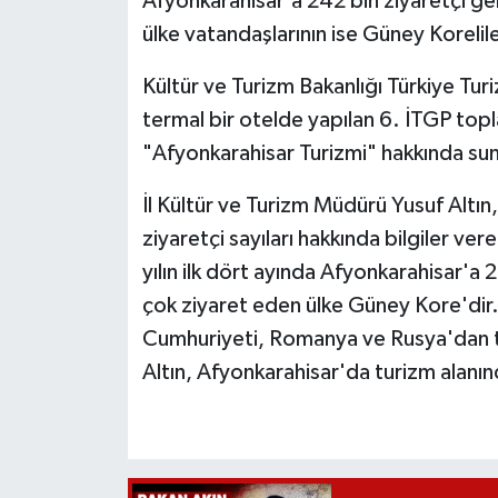
Afyonkarahisar'a 242 bin ziyaretçi geld
ülke vatandaşlarının ise Güney Korelile
Kültür ve Turizm Bakanlığı Türkiye Tur
termal bir otelde yapılan 6. İTGP topla
"Afyonkarahisar Turizmi" hakkında sun
İl Kültür ve Turizm Müdürü Yusuf Altı
ziyaretçi sayıları hakkında bilgiler ver
yılın ilk dört ayında Afyonkarahisar'a 
çok ziyaret eden ülke Güney Kore'dir.
Cumhuriyeti, Romanya ve Rusya'dan tu
Altın, Afyonkarahisar'da turizm alanınd