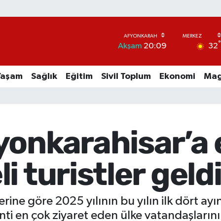
32
Akşam
20:09
Yaşam
Sağlık
Eğitim
Sivil Toplum
Ekonomi
Mag
yonkarahisar’a 
i turistler geld
erine göre 2025 yılının bu yılın ilk dört a
 kenti en çok ziyaret eden ülke vatandaşları