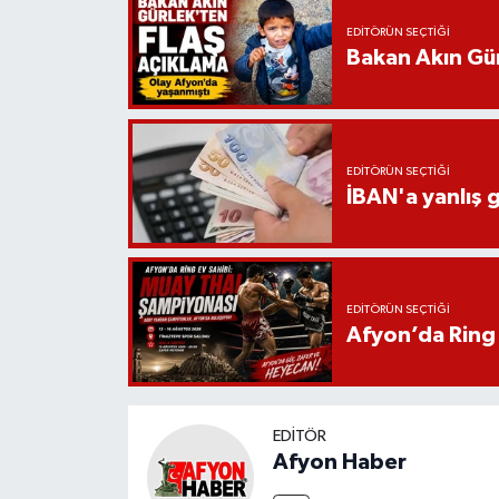
EDITÖRÜN SEÇTIĞI
Bakan Akın Gür
EDITÖRÜN SEÇTIĞI
İBAN'a yanlış g
EDITÖRÜN SEÇTIĞI
Afyon’da Ring 
EDITÖR
Afyon Haber