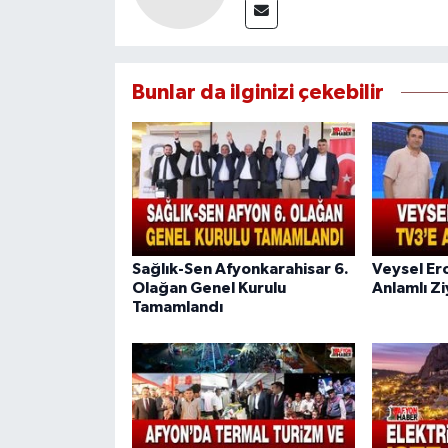
Bunlar da ilginizi çekebilir
Sağlık-Sen Afyonkarahisar 6.
Veysel Er
Olağan Genel Kurulu
Anlamlı Z
Tamamlandı