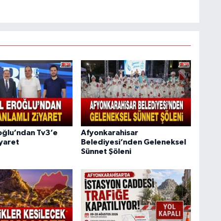
oğlu’ndan Tv3’e
Afyonkarahisar
iyaret
Belediyesi’nden Geleneksel
Sünnet Şöleni