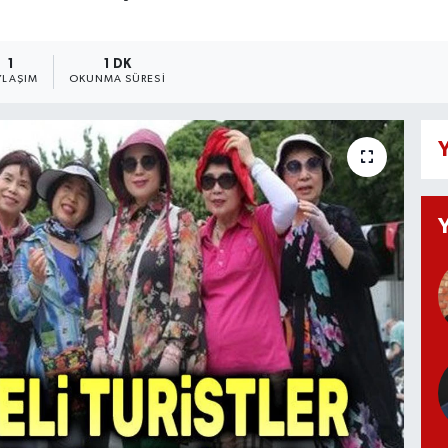
1
1 DK
YLAŞIM
OKUNMA SÜRESI
Y