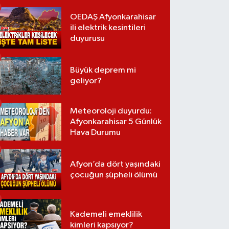
OEDAŞ Afyonkarahisar
ili elektrik kesintileri
duyurusu
Büyük deprem mi
geliyor?
Meteoroloji duyurdu:
Afyonkarahisar 5 Günlük
Hava Durumu
Afyon’da dört yaşındaki
çocuğun şüpheli ölümü
Kademeli emeklilik
kimleri kapsıyor?