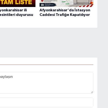
onkarahisar ili
Afyonkarahisar'da İstasyon
esintileri duyurusu
Caddesi Trafiğe Kapatılıyor