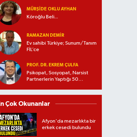
MÜRŞIDE OKLU AYHAN
Köroğlu Beli...
RAMAZAN DEMİR
Ev sahibi Türkiye; Sunum/Tanım
FİL’ce
PROF. DR. EKREM ÇULFA
Psikopat, Sosyopat, Narsist
Partnerlerin Yaptığı 50
Manipülasyon
En Çok Okunanlar
Afyon'da mezarlıkta bir
erkek cesedi bulundu