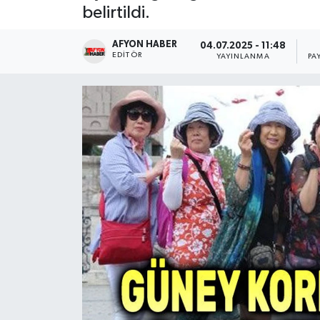
belirtildi.
Magazin
AFYON HABER
04.07.2025 - 11:48
EDITÖR
YAYINLANMA
PA
Etkinlikler