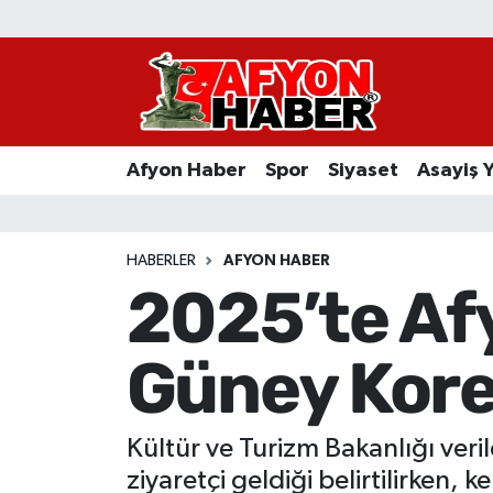
Afyon Haber
Siyaset
Afyon Haber
Spor
Siyaset
Asayiş 
Spor
Asayiş Yaşam
HABERLER
AFYON HABER
2025’te Af
Sağlık
Güney Korel
Eğitim
Sivil Toplum
Kültür ve Turizm Bakanlığı veril
Ekonomi
ziyaretçi geldiği belirtilirken,