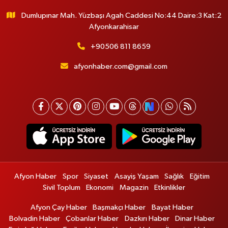
Dumlupınar Mah. Yüzbaşı Agah Caddesi No:44 Daire:3 Kat:2
Afyonkarahisar
+90506 811 8659
afyonhaber.com@gmail.com
Afyon Haber
Spor
Siyaset
Asayiş Yaşam
Sağlık
Eğitim
Sivil Toplum
Ekonomi
Magazin
Etkinlikler
Afyon Çay Haber
Başmakçı Haber
Bayat Haber
Bolvadin Haber
Çobanlar Haber
Dazkırı Haber
Dinar Haber