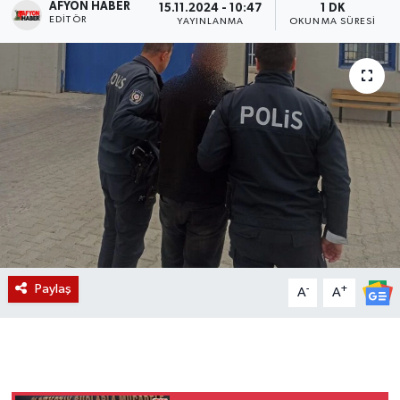
AFYON HABER
15.11.2024 - 10:47
1 DK
EDITÖR
YAYINLANMA
OKUNMA SÜRESI
Magazin
Etkinlikler
Paylaş
-
+
A
A