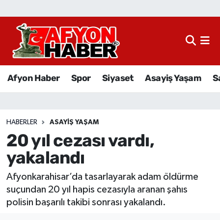
Afyon Haber
Siyaset
Afyon Haber
Spor
Siyaset
Asayiş Yaşam
S
Spor
Asayiş Yaşam
HABERLER
ASAYIŞ YAŞAM
20 yıl cezası vardı,
Sağlık
yakalandı
Eğitim
Afyonkarahisar’da tasarlayarak adam öldürme
Sivil Toplum
suçundan 20 yıl hapis cezasıyla aranan şahıs
polisin başarılı takibi sonrası yakalandı.
Ekonomi