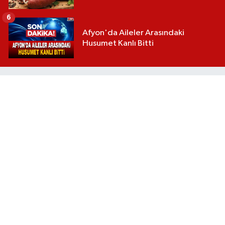
6
Afyon'da Aileler Arasındaki
Husumet Kanlı Bitti