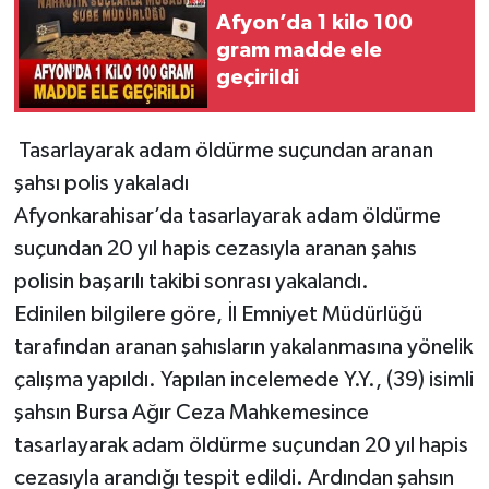
Afyon’da 1 kilo 100
gram madde ele
geçirildi
Tasarlayarak adam öldürme suçundan aranan
şahsı polis yakaladı
Afyonkarahisar’da tasarlayarak adam öldürme
suçundan 20 yıl hapis cezasıyla aranan şahıs
polisin başarılı takibi sonrası yakalandı.
Edinilen bilgilere göre, İl Emniyet Müdürlüğü
tarafından aranan şahısların yakalanmasına yönelik
çalışma yapıldı. Yapılan incelemede Y.Y., (39) isimli
şahsın Bursa Ağır Ceza Mahkemesince
tasarlayarak adam öldürme suçundan 20 yıl hapis
cezasıyla arandığı tespit edildi. Ardından şahsın