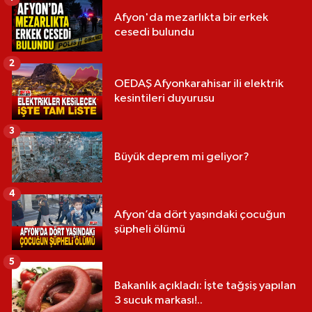
Afyon'da mezarlıkta bir erkek
cesedi bulundu
2
OEDAŞ Afyonkarahisar ili elektrik
kesintileri duyurusu
3
Büyük deprem mi geliyor?
4
Afyon’da dört yaşındaki çocuğun
şüpheli ölümü
5
Bakanlık açıkladı: İşte tağşiş yapılan
3 sucuk markası!..