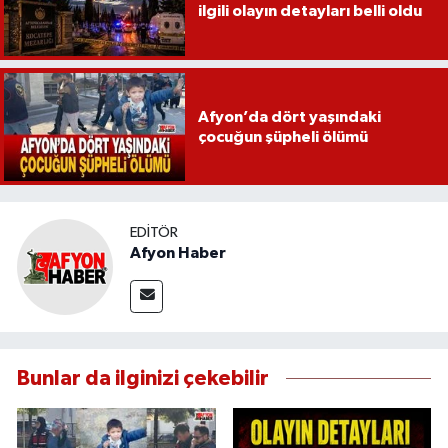
ilgili olayın detayları belli oldu
Afyon’da dört yaşındaki
çocuğun şüpheli ölümü
EDITÖR
Afyon Haber
Bunlar da ilginizi çekebilir