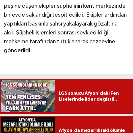
peşine düşen ekipler şüphelinin kent merkezinde
bir evde saklandığı tespit edildi. Ekipler ardından
yaptıkları baskınla şahsı yakalayarak gözaltına
aldı. Şüpheli işlemleri sonrası sevk edildiği
mahkeme tarafından tutuklanarak cezaevine
gönderildi.
LGS sonucu Afyon'daki Fen
Liselerinde lider değişti!..
Afyon'da mezarlıktaki ölümle