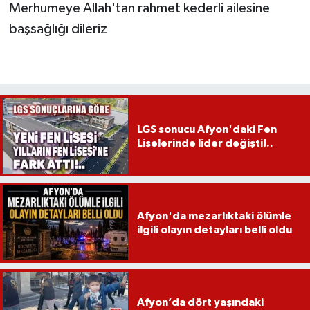
Merhumeye Allah'tan rahmet kederli ailesine
başsağlığı dileriz
LGS sonucu Afyon'daki Fen
Liselerinde lider değişti!..
Afyon'da mezarlıktaki ölümle
ilgili olayın detayları belli oldu
Afyon’da dört yaşındaki