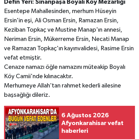
Defin Yeri: Sinanpaşa Boyalı Köy Mezarlığı
Esentepe Mahallesinden, merhum Hüseyin
Ersin'in eşi, Ali Osman Ersin, Ramazan Ersin,
Keziban Topkaç ve Mustine Manap'ın annesi,
Neriman Ersin, Mükerreme Ersin, Necati Manap
ve Ramazan Topkaç'ın kayınvalidesi, Rasime Ersin
vefat etmiştir.
Cenaze namazı öğle namazını müteakip Boyalı
Köy Camii'nde kılınacaktır.
Merhumeye Allah'tan rahmet kederli ailesine
başsağlığı dileriz.
6 Ağustos 2026
Afyonkarahisar vefat
haberleri