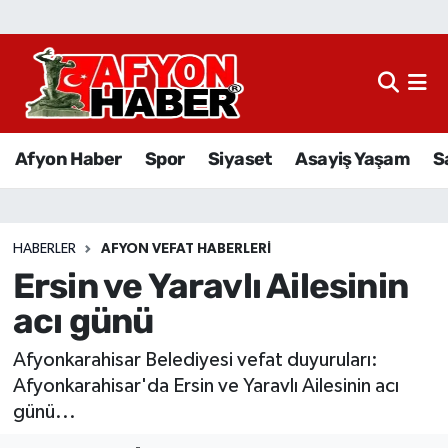
Afyon Haber
Siyaset
Afyon Haber
Spor
Siyaset
Asayiş Yaşam
S
Spor
Asayiş Yaşam
HABERLER
AFYON VEFAT HABERLERI
Ersin ve Yaravlı Ailesinin
Sağlık
acı günü
Eğitim
Afyonkarahisar Belediyesi vefat duyuruları:
Sivil Toplum
Afyonkarahisar'da Ersin ve Yaravlı Ailesinin acı
günü...
Ekonomi