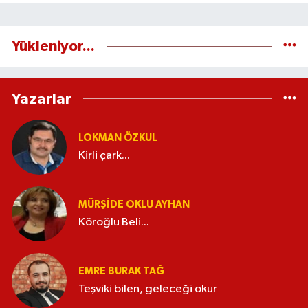
Yükleniyor...
Yazarlar
LOKMAN ÖZKUL
Kirli çark...
MÜRŞIDE OKLU AYHAN
Köroğlu Beli...
EMRE BURAK TAĞ
Teşviki bilen, geleceği okur