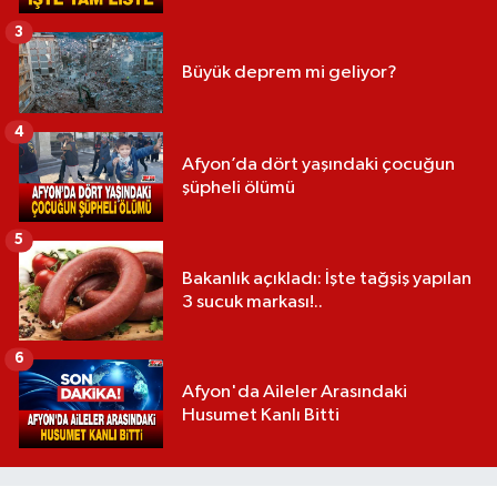
3
Büyük deprem mi geliyor?
4
Afyon’da dört yaşındaki çocuğun
şüpheli ölümü
5
Bakanlık açıkladı: İşte tağşiş yapılan
3 sucuk markası!..
6
Afyon'da Aileler Arasındaki
Husumet Kanlı Bitti