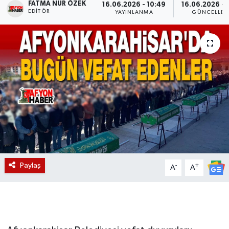
FATMA NUR ÖZEK
16.06.2026 - 10:49
16.06.2026 - 
EDITÖR
YAYINLANMA
GÜNCELLEM
Magazin
Etkinlikler
Paylaş
-
+
A
A