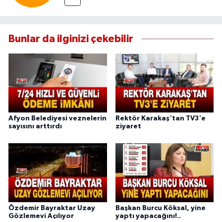
Bunlar da ilginizi çekebilir
Afyon Belediyesi veznelerin
Rektör Karakaş'tan TV3'e
sayısını arttırdı
ziyaret
Özdemir Bayraktar Uzay
Başkan Burcu Köksal, yine
Gözlemevi Açılıyor
yaptı yapacağını!..