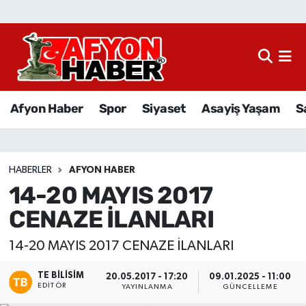
Afyon Haber
Siyaset
Afyon Haber
Spor
Siyaset
Asayiş Yaşam
S
Spor
Asayiş Yaşam
HABERLER
AFYON HABER
14-20 MAYIS 2017
Sağlık
CENAZE İLANLARI
Eğitim
14-20 MAYIS 2017 CENAZE İLANLARI
Sivil Toplum
TE BILISIM
20.05.2017 - 17:20
09.01.2025 - 11:00
EDITÖR
YAYINLANMA
GÜNCELLEME
Ekonomi