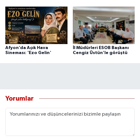
Afyon’da Açık Hava
İl Müdürleri ESOB Başkanı
Sineması: 'Ezo Gelin'
Cengiz Üstün’le görüştü
Yorumlar