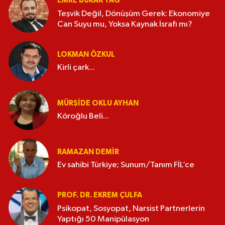
EMRE BURAK TAĞ
Teşvik Değil, Dönüşüm Gerek: Ekonomiye
Can Suyu mu, Yoksa Kaynak İsrafı mı?
LOKMAN ÖZKUL
Kirli çark...
MÜRŞIDE OKLU AYHAN
Köroğlu Beli...
RAMAZAN DEMİR
Ev sahibi Türkiye; Sunum/Tanım FİL’ce
PROF. DR. EKREM ÇULFA
Psikopat, Sosyopat, Narsist Partnerlerin
Yaptığı 50 Manipülasyon