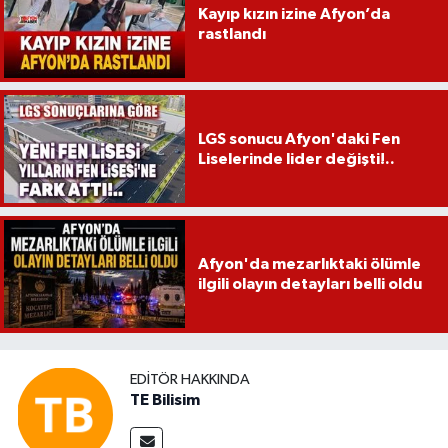
Kayıp kızın izine Afyon’da
rastlandı
LGS sonucu Afyon'daki Fen
Liselerinde lider değişti!..
Afyon'da mezarlıktaki ölümle
ilgili olayın detayları belli oldu
EDITÖR HAKKINDA
TE Bilisim