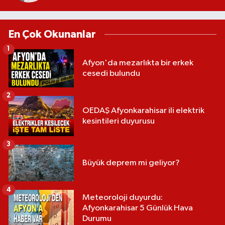
En Çok Okunanlar
1
Afyon'da mezarlıkta bir erkek
cesedi bulundu
2
OEDAŞ Afyonkarahisar ili elektrik
kesintileri duyurusu
3
Büyük deprem mi geliyor?
4
Meteoroloji duyurdu:
Afyonkarahisar 5 Günlük Hava
Durumu