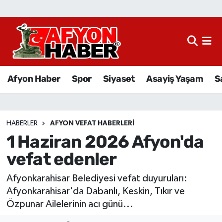
Afyon Haber
Siyaset
Afyon Haber
Spor
Siyaset
Asayiş Yaşam
S
Spor
Asayiş Yaşam
HABERLER
AFYON VEFAT HABERLERI
1 Haziran 2026 Afyon'da
Sağlık
vefat edenler
Eğitim
Afyonkarahisar Belediyesi vefat duyuruları:
Sivil Toplum
Afyonkarahisar'da Dabanlı, Keskin, Tıkır ve
Özpunar Ailelerinin acı günü...
Ekonomi