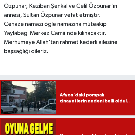
Özpunar, Keziban Şenkal ve Celil Özpunar'ın
annesi, Sultan Özpunar vefat etmiştir.
Cenaze namazı öğle namazına müteakip
Yaylabağı Merkez Camii'nde kılınacaktır.
Merhumeye Allah'tan rahmet kederli ailesine
başsağlığı dileriz
.
Afyon'daki pompalı
cinayetlerin nedeni belli oldu!..