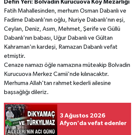
Defin Yeri: Bolvadin Kurucuova Köy Mezarlığı
Fatih Mahallesinden, merhum Osman Dabanlı ve
Fadime Dabanlı'nın oğlu, Nuriye Dabanlı'nın eşi,
Ceylan, Deniz, Asım, Mehmet, Şerife ve Güllü
Dabanlı'nın babası, Uğur Dabanlı ve Gültan
Kahraman'ın kardeşi, Ramazan Dabanlı vefat
etmiştir.
Cenaze namazı öğle namazına müteakip Bolvadin
Kurucuova Merkez Camii'nde kılınacaktır.
Merhuma Allah'tan rahmet kederli ailesine
başsağlığı dileriz.
3 Ağustos 2026
Afyon'da vefat edenler