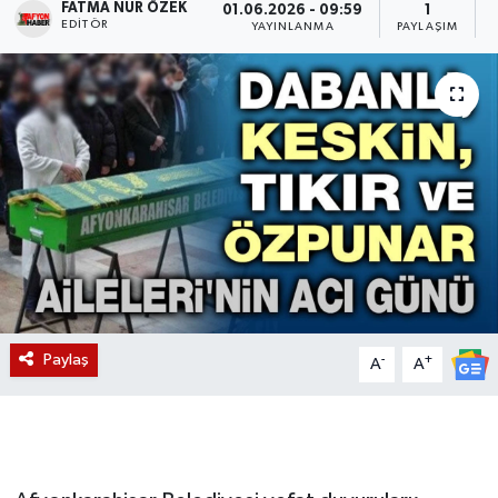
FATMA NUR ÖZEK
01.06.2026 - 09:59
1
EDITÖR
YAYINLANMA
PAYLAŞIM
Magazin
Etkinlikler
Paylaş
-
+
A
A