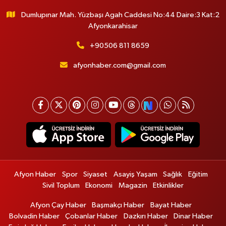
Dumlupınar Mah. Yüzbaşı Agah Caddesi No:44 Daire:3 Kat:2
Afyonkarahisar
+90506 811 8659
afyonhaber.com@gmail.com
Afyon Haber
Spor
Siyaset
Asayiş Yaşam
Sağlık
Eğitim
Sivil Toplum
Ekonomi
Magazin
Etkinlikler
Afyon Çay Haber
Başmakçı Haber
Bayat Haber
Bolvadin Haber
Çobanlar Haber
Dazkırı Haber
Dinar Haber