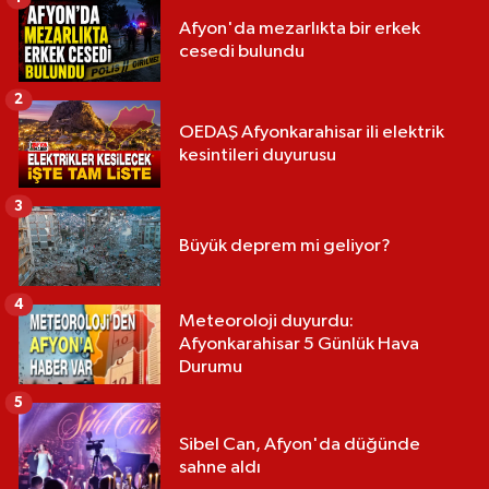
Afyon'da mezarlıkta bir erkek
cesedi bulundu
2
OEDAŞ Afyonkarahisar ili elektrik
kesintileri duyurusu
3
Büyük deprem mi geliyor?
4
Meteoroloji duyurdu:
Afyonkarahisar 5 Günlük Hava
Durumu
5
Sibel Can, Afyon'da düğünde
sahne aldı