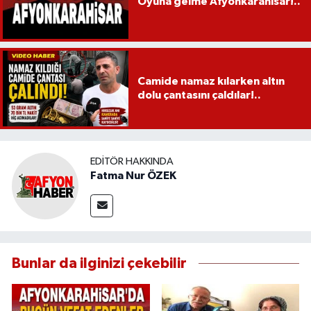
Oyuna gelme Afyonkarahisar!..
Camide namaz kılarken altın
dolu çantasını çaldılar!..
EDITÖR HAKKINDA
Fatma Nur ÖZEK
Bunlar da ilginizi çekebilir