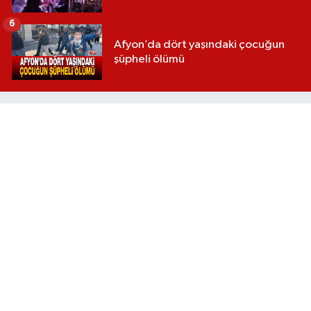
6
Afyon’da dört yaşındaki çocuğun
şüpheli ölümü