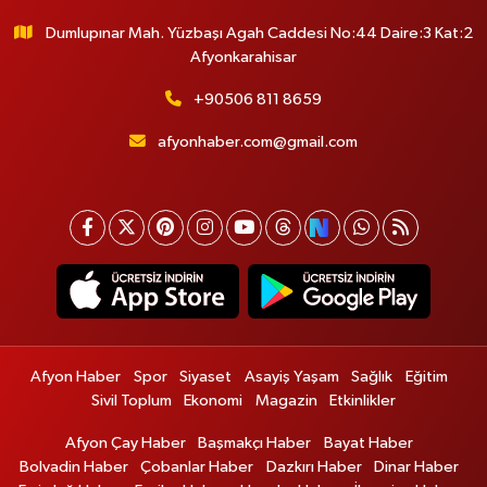
Dumlupınar Mah. Yüzbaşı Agah Caddesi No:44 Daire:3 Kat:2
Afyonkarahisar
+90506 811 8659
afyonhaber.com@gmail.com
Afyon Haber
Spor
Siyaset
Asayiş Yaşam
Sağlık
Eğitim
Sivil Toplum
Ekonomi
Magazin
Etkinlikler
Afyon Çay Haber
Başmakçı Haber
Bayat Haber
Bolvadin Haber
Çobanlar Haber
Dazkırı Haber
Dinar Haber