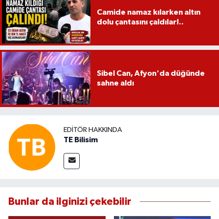
Camide namaz kılarken altın
dolu çantasını çaldılar!..
Sibel Can, Afyon'da düğünde
sahne aldı
EDITÖR HAKKINDA
TE Bilisim
Bunlar da ilginizi çekebilir