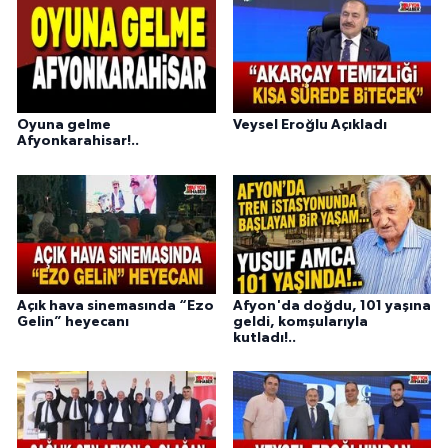
Oyuna gelme
Veysel Eroğlu Açıkladı
Afyonkarahisar!..
Açık hava sinemasında “Ezo
Afyon'da doğdu, 101 yaşına
Gelin” heyecanı
geldi, komşularıyla
kutladı!..