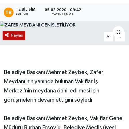
TE BILISIM
Magazin
05.03.2020 - 09:42
EDITÖR
YAYINLANMA
Etkinlikler
Paylaş
-
+
A
A
Belediye Başkanı Mehmet Zeybek, Zafer
Meydanı’nın yanında bulunan Vakıflar İş
Merkezi’nin meydana dahil edilmesi için
görüşmelerin devam ettiğini söyledi
Belediye Başkanı Mehmet Zeybek, Vakıflar Genel
Müdürü Burhan Ersoy’u, Belediye Meclis üyesi