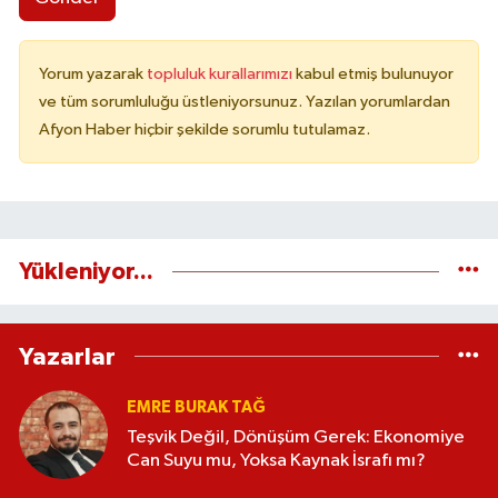
Yorum yazarak
topluluk kurallarımızı
kabul etmiş bulunuyor
ve tüm sorumluluğu üstleniyorsunuz. Yazılan yorumlardan
Afyon Haber hiçbir şekilde sorumlu tutulamaz.
Yükleniyor...
Yazarlar
EMRE BURAK TAĞ
Teşvik Değil, Dönüşüm Gerek: Ekonomiye
Can Suyu mu, Yoksa Kaynak İsrafı mı?