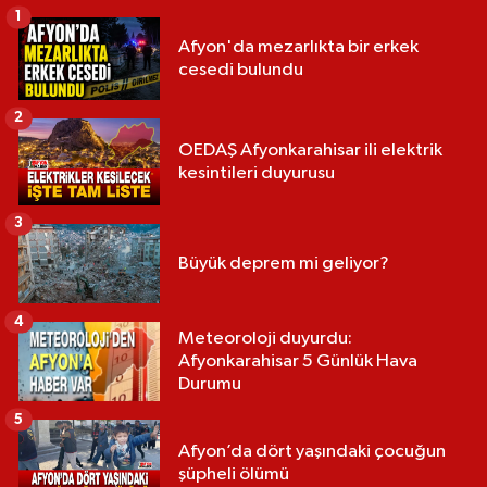
1
Afyon'da mezarlıkta bir erkek
cesedi bulundu
2
OEDAŞ Afyonkarahisar ili elektrik
kesintileri duyurusu
3
Büyük deprem mi geliyor?
4
Meteoroloji duyurdu:
Afyonkarahisar 5 Günlük Hava
Durumu
5
Afyon’da dört yaşındaki çocuğun
şüpheli ölümü