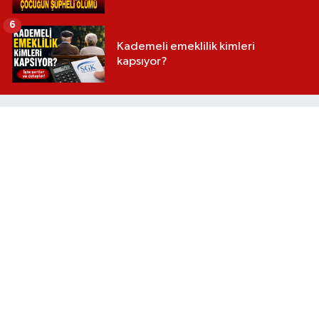
6
Kademeli emeklilik kimleri
kapsıyor?