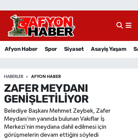
Afyon Haber
Siyaset
Afyon Haber
Spor
Siyaset
Asayiş Yaşam
S
Spor
Asayiş Yaşam
HABERLER
AFYON HABER
ZAFER MEYDANI
Sağlık
GENİŞLETİLİYOR
Eğitim
Belediye Başkanı Mehmet Zeybek, Zafer
Sivil Toplum
Meydanı’nın yanında bulunan Vakıflar İş
Merkezi’nin meydana dahil edilmesi için
Ekonomi
görüşmelerin devam ettiğini söyledi