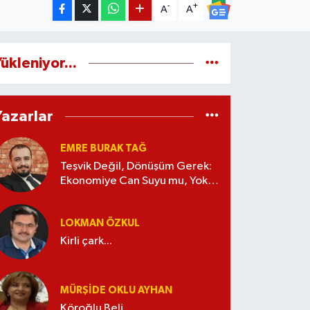
-
+
A
A
ükleniyor...
Yazarlar
EMRE BURAK TAĞ
Teşvik Değil, Dönüşüm Gerek:
Ekonomiye Can Suyu mu, Yoksa
Kaynak İsrafı mı?
LOKMAN ÖZKUL
Kirli çark...
MÜRŞIDE OKLU AYHAN
Köroğlu Beli...