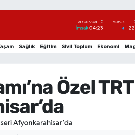
22
İmsak
04:23
Yaşam
Sağlık
Eğitim
Sivil Toplum
Ekonomi
Mag
amı’na Özel TRT
isar’da
seri Afyonkarahisar’da