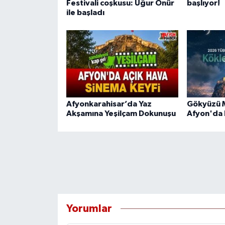
Festivali coşkusu: Uğur Önür
başlıyor!
ile başladı
Afyonkarahisar’da Yaz
Gökyüzü M
Akşamına Yeşilçam Dokunuşu
Afyon'da 
Yorumlar