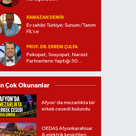
RAMAZAN DEMİR
Ev sahibi Türkiye; Sunum/Tanım
FİL’ce
PROF. DR. EKREM ÇULFA
Psikopat, Sosyopat, Narsist
Partnerlerin Yaptığı 50
Manipülasyon
En Çok Okunanlar
Afyon'da mezarlıkta bir
erkek cesedi bulundu
OEDAŞ Afyonkarahisar
ili elektrik kesintileri