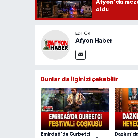
Afyon'da mezarl
oldu
EDITÖR
Afyon Haber
Bunlar da ilginizi çekebilir
Emirdağ’da Gurbetçi
Dazkırı’da