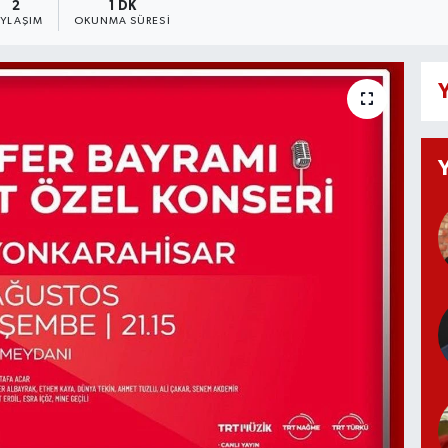
2
1 DK
AYLAŞIM
OKUNMA SÜRESI
Y