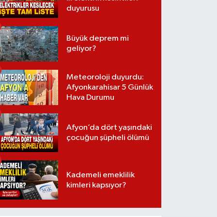
duyurusu
Büyük deprem mi
geliyor?
Meteoroloji duyurdu:
Afyonkarahisar 5 Günlük
Hava Durumu
Afyon’da dört yaşındaki
çocuğun şüpheli ölümü
Kademeli emeklilik
kimleri kapsıyor?