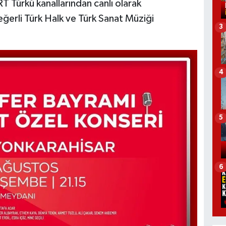
Türkü kanallarından canlı olarak
değerli Türk Halk ve Türk Sanat Müziği
3
4
5
6