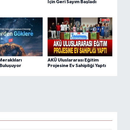
İçin Geri Sayım Başladı
eraklıları
AKÜ Uluslararası Eğitim
Buluşuyor
Projesine Ev Sahipliği Yaptı