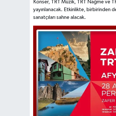
Konser, TRT Müzik, TRT Nağme ve TRT 
yayınlanacak. Etkinlikte, birbirinden 
sanatçıları sahne alacak.