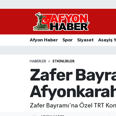
Afyon Haber
Siyaset
Afyon Haber
Spor
Siyaset
Asayiş 
Spor
Asayiş Yaşam
HABERLER
ETKINLIKLER
Zafer Bayr
Sağlık
Afyonkarah
Eğitim
Sivil Toplum
Zafer Bayramı’na Özel TRT Kon
Ekonomi