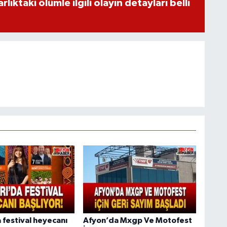
ıktaki ölümle ilgili olayın detayları belli
 festival heyecanı
Afyon’da Mxgp Ve Motofest