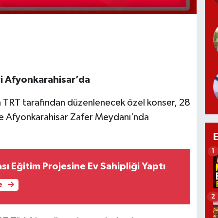
i Afyonkarahisar’da
 TRT tarafından düzenlenecek özel konser, 28
e Afyonkarahisar Zafer Meydanı’nda
1
sı Eğitim Projesine Ev Sahipliği Yaptı
e
2