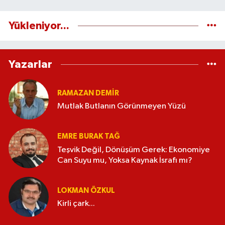
Yükleniyor...
Yazarlar
RAMAZAN DEMİR
Mutlak Butlanın Görünmeyen Yüzü
EMRE BURAK TAĞ
Teşvik Değil, Dönüşüm Gerek: Ekonomiye
Can Suyu mu, Yoksa Kaynak İsrafı mı?
LOKMAN ÖZKUL
Kirli çark...