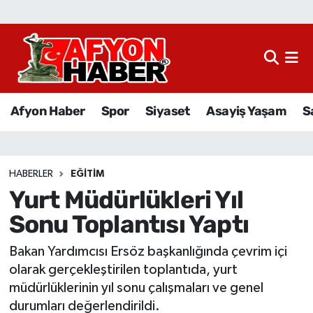
Afyon Haber
Siyaset
Afyon Haber
Spor
Siyaset
Asayiş Yaşam
S
Spor
Asayiş Yaşam
HABERLER
EĞITIM
Yurt Müdürlükleri Yıl
Sağlık
Sonu Toplantısı Yaptı
Eğitim
Bakan Yardımcısı Ersöz başkanlığında çevrim içi
Sivil Toplum
olarak gerçekleştirilen toplantıda, yurt
müdürlüklerinin yıl sonu çalışmaları ve genel
Ekonomi
durumları değerlendirildi.