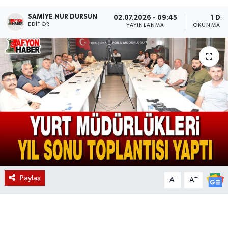
SAMIYE NUR DURSUN
Magazin
02.07.2026 - 09:45
1 DK
EDITÖR
YAYINLANMA
OKUNMA SÜ
Etkinlikler
Paylaş
-
+
A
A