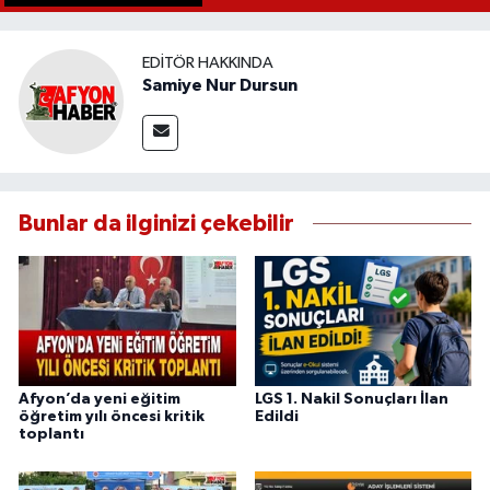
EDITÖR HAKKINDA
Samiye Nur Dursun
Bunlar da ilginizi çekebilir
Afyon’da yeni eğitim
LGS 1. Nakil Sonuçları İlan
öğretim yılı öncesi kritik
Edildi
toplantı