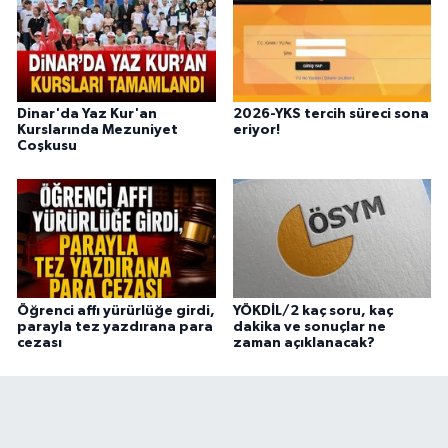
Dinar'da Yaz Kur'an
2026-YKS tercih süreci sona
Kurslarında Mezuniyet
eriyor!
Coşkusu
Öğrenci affı yürürlüğe girdi,
YÖKDİL/2 kaç soru, kaç
parayla tez yazdırana para
dakika ve sonuçlar ne
cezası
zaman açıklanacak?