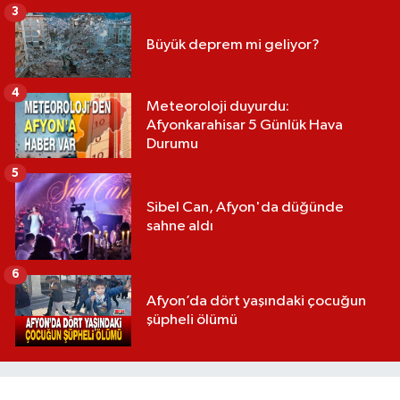
3
Büyük deprem mi geliyor?
4
Meteoroloji duyurdu:
Afyonkarahisar 5 Günlük Hava
Durumu
5
Sibel Can, Afyon'da düğünde
sahne aldı
6
Afyon’da dört yaşındaki çocuğun
şüpheli ölümü