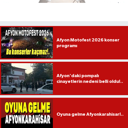
Afyon Motofest 2026 konser
programı
Afyon'daki pompalı
cinayetlerin nedeni belli oldu!..
Oyuna gelme Afyonkarahisar!..