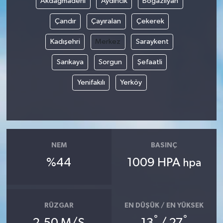
Akdağmadeni
Aydıncık
Boğazlıyan
Çandır
Çayıralan
Çekerek
Kadışehri
Merkez
Saraykent
Sarıkaya
Sorgun
Şefaatli
Yenifakılı
Yerköy
NEM
BASINÇ
%44
1009 HPA
hpa
RÜZGAR
EN DÜŞÜK / EN YÜKSEK
°
°
2.50 M/S
13
/ 27