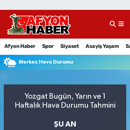
Afyon Haber
Siyaset
Afyon Haber
Spor
Siyaset
Asayiş Yaşam
S
Spor
Merkez Hava Durumu
Asayiş Yaşam
Sağlık
Yozgat Bugün, Yarın ve 1
Eğitim
Haftalık Hava Durumu Tahmini
Sivil Toplum
ŞU AN
Ekonomi