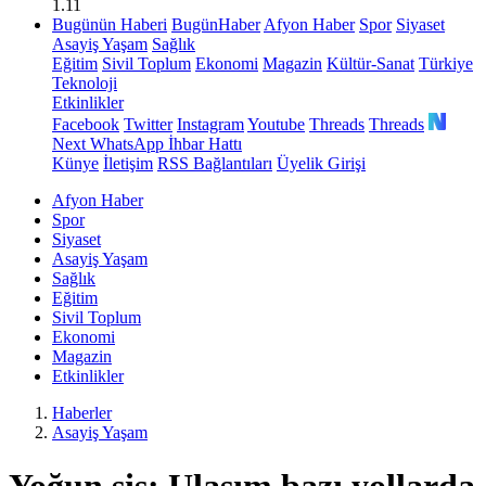
1.11
Bugünün Haberi
BugünHaber
Afyon Haber
Spor
Siyaset
Asayiş Yaşam
Sağlık
Eğitim
Sivil Toplum
Ekonomi
Magazin
Kültür-Sanat
Türkiye
Teknoloji
Etkinlikler
Facebook
Twitter
Instagram
Youtube
Threads
Threads
Next
WhatsApp İhbar Hattı
Künye
İletişim
RSS Bağlantıları
Üyelik Girişi
Afyon Haber
Spor
Siyaset
Asayiş Yaşam
Sağlık
Eğitim
Sivil Toplum
Ekonomi
Magazin
Etkinlikler
Haberler
Asayiş Yaşam
Yoğun sis: Ulaşım bazı yollarda