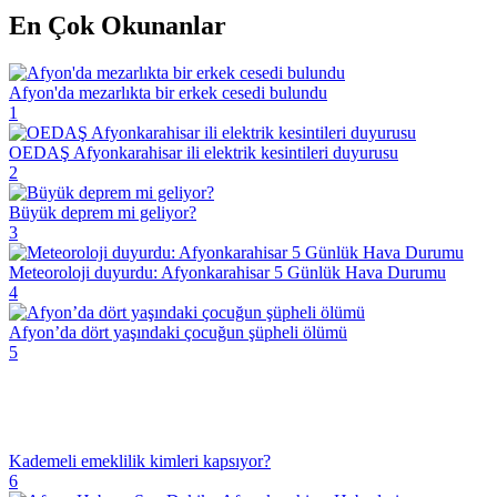
En Çok Okunanlar
Afyon'da mezarlıkta bir erkek cesedi bulundu
1
OEDAŞ Afyonkarahisar ili elektrik kesintileri duyurusu
2
Büyük deprem mi geliyor?
3
Meteoroloji duyurdu: Afyonkarahisar 5 Günlük Hava Durumu
4
Afyon’da dört yaşındaki çocuğun şüpheli ölümü
5
Kademeli emeklilik kimleri kapsıyor?
6