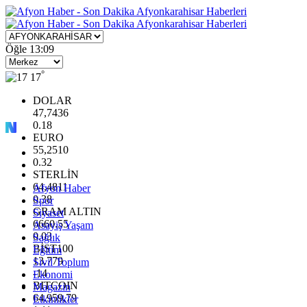
Öğle
13:09
°
17
DOLAR
47,7436
0.18
EURO
55,2510
0.32
STERLİN
64,4811
Afyon Haber
0.38
Spor
GRAM ALTIN
Siyaset
6660.55
Asayiş Yaşam
0.03
Sağlık
BİST100
Eğitim
13.779
Sivil Toplum
-14
Ekonomi
BITCOIN
Magazin
64.959,79
Etkinlikler