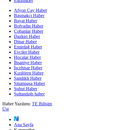
Etkinlikler
Afyon Çay Haber
Başmakçı Haber
Bayat Haber
Bolvadin Haber
Çobanlar Haber
Dazkırı Haber
Dinar Haber
Emirdağ Haber
Evciler Haber
Hocalar Haber
İhsaniye Haber
İscehisar Haber
Kızılören Haber
Sandıklı Haber
Sinanpaşa Haber
Şuhut Haber
Sultandağı haber
Haber Yazılımı:
TE Bilişim
Üst
Ana Sayfa
Kategoriler