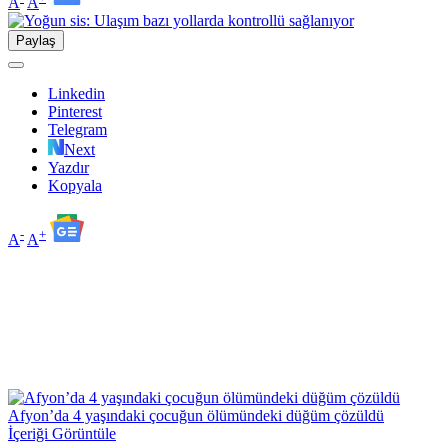
A
A
Paylaş
Linkedin
Pinterest
Telegram
Next
Yazdır
Kopyala
-
+
A
A
Afyon’da 4 yaşındaki çocuğun ölümündeki düğüm çözüldü
İçeriği Görüntüle