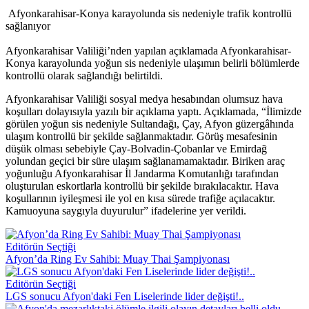
Afyonkarahisar-Konya karayolunda sis nedeniyle trafik kontrollü
sağlanıyor
Afyonkarahisar Valiliği’nden yapılan açıklamada Afyonkarahisar-
Konya karayolunda yoğun sis nedeniyle ulaşımın belirli bölümlerde
kontrollü olarak sağlandığı belirtildi.
Afyonkarahisar Valiliği sosyal medya hesabından olumsuz hava
koşulları dolayısıyla yazılı bir açıklama yaptı. Açıklamada, “İlimizde
görülen yoğun sis nedeniyle Sultandağı, Çay, Afyon güzergâhında
ulaşım kontrollü bir şekilde sağlanmaktadır. Görüş mesafesinin
düşük olması sebebiyle Çay-Bolvadin-Çobanlar ve Emirdağ
yolundan geçici bir süre ulaşım sağlanamamaktadır. Biriken araç
yoğunluğu Afyonkarahisar İl Jandarma Komutanlığı tarafından
oluşturulan eskortlarla kontrollü bir şekilde bırakılacaktır. Hava
koşullarının iyileşmesi ile yol en kısa sürede trafiğe açılacaktır.
Kamuoyuna saygıyla duyurulur” ifadelerine yer verildi.
Editörün Seçtiği
Afyon’da Ring Ev Sahibi: Muay Thai Şampiyonası
Editörün Seçtiği
LGS sonucu Afyon'daki Fen Liselerinde lider değişti!..