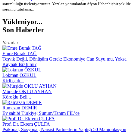
sorumluluğu üstleniyorsunuz. Yazılan yorumlardan Afyon Haber hiçbir şekilde
sorumlu tutulamaz.
Yükleniyor...
Son Haberler
Yazarlar
Emre Burak TAĞ
Teşvik Değil, Dönüşüm Gerek: Ekonomiye Can Suyu mu, Yoksa
Kaynak İsrafı mı?
Lokman ÖZKUL
Kirli çark...
Mürşide OKLU AYHAN
Köroğlu Beli...
Ramazan DEMİR
Ev sahibi Türkiye; Sunum/Tanım FİL’ce
Prof. Dr. Ekrem ÇULFA
Psikopat, Sosyopat, Narsist Partnerlerin Yaptığı 50 Manipülasyon