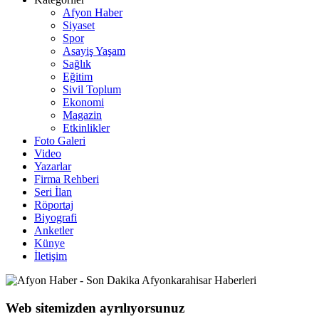
Afyon Haber
Siyaset
Spor
Asayiş Yaşam
Sağlık
Eğitim
Sivil Toplum
Ekonomi
Magazin
Etkinlikler
Foto Galeri
Video
Yazarlar
Firma Rehberi
Seri İlan
Röportaj
Biyografi
Anketler
Künye
İletişim
Web sitemizden ayrılıyorsunuz