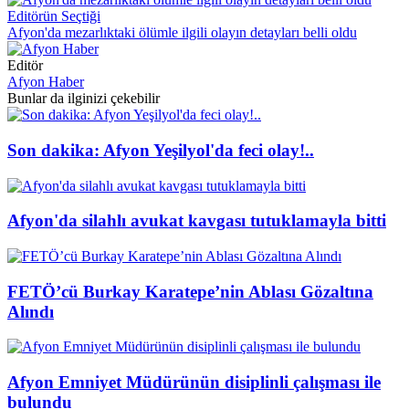
Editörün Seçtiği
Afyon'da mezarlıktaki ölümle ilgili olayın detayları belli oldu
Editör
Afyon Haber
Bunlar da ilginizi çekebilir
Son dakika: Afyon Yeşilyol'da feci olay!..
Afyon'da silahlı avukat kavgası tutuklamayla bitti
FETÖ’cü Burkay Karatepe’nin Ablası Gözaltına
Alındı
Afyon Emniyet Müdürünün disiplinli çalışması ile
bulundu