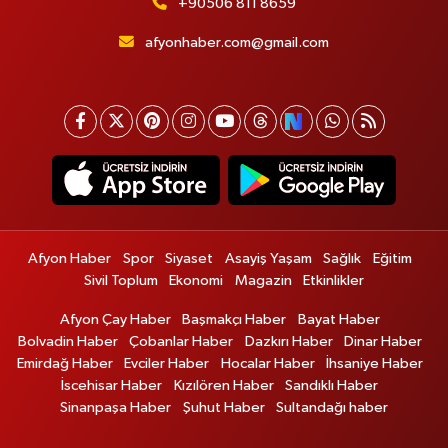
+90506 811 8659
afyonhaber.com@gmail.com
Afyon Haber
Spor
Siyaset
Asayiş Yaşam
Sağlık
Eğitim
Sivil Toplum
Ekonomi
Magazin
Etkinlikler
Afyon Çay Haber
Başmakçı Haber
Bayat Haber
Bolvadin Haber
Çobanlar Haber
Dazkırı Haber
Dinar Haber
Emirdağ Haber
Evciler Haber
Hocalar Haber
İhsaniye Haber
İscehisar Haber
Kızılören Haber
Sandıklı Haber
Sinanpaşa Haber
Şuhut Haber
Sultandağı haber