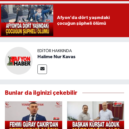
Afyon’da dört yaşındaki
çocuğun şüpheli ölümü
EDITÖR HAKKINDA
Halime Nur Kavas
Bunlar da ilginizi çekebilir