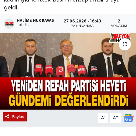
geldi.
Magazin
HALIME NUR KAVAS
27.06.2026 - 16:43
2
EDITÖR
Etkinlikler
YAYINLANMA
PAYLAŞIM
Paylaş
-
+
A
A