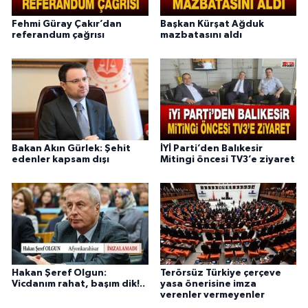
Fehmi Güray Çakır’dan
Başkan Kürşat Ağduk
referandum çağrısı
mazbatasını aldı
Bakan Akın Gürlek: Şehit
İYİ Parti’den Balıkesir
edenler kapsam dışı
Mitingi öncesi TV3’e ziyaret
Hakan Şeref Olgun:
Terörsüz Türkiye çerçeve
Vicdanım rahat, başım dik!..
yasa önerisine imza
verenler vermeyenler