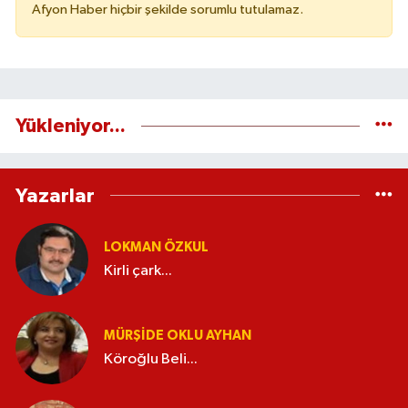
Afyon Haber hiçbir şekilde sorumlu tutulamaz.
Yükleniyor...
Yazarlar
LOKMAN ÖZKUL
Kirli çark...
MÜRŞIDE OKLU AYHAN
Köroğlu Beli...