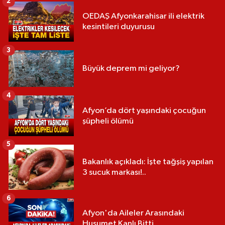
2
OEDAŞ Afyonkarahisar ili elektrik
kesintileri duyurusu
3
Büyük deprem mi geliyor?
4
Afyon’da dört yaşındaki çocuğun
şüpheli ölümü
5
Bakanlık açıkladı: İşte tağşiş yapılan
3 sucuk markası!..
6
Afyon'da Aileler Arasındaki
Husumet Kanlı Bitti