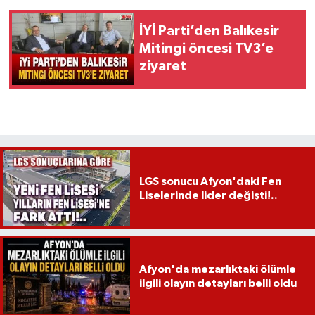
İYİ Parti’den Balıkesir
Mitingi öncesi TV3’e
ziyaret
LGS sonucu Afyon'daki Fen
Liselerinde lider değişti!..
Afyon'da mezarlıktaki ölümle
ilgili olayın detayları belli oldu