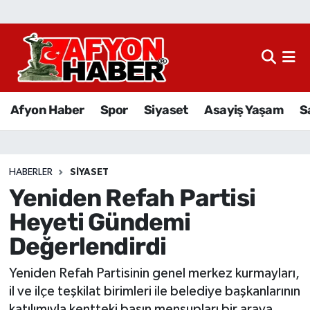
Afyon Haber
Siyaset
Afyon Haber
Spor
Siyaset
Asayiş Yaşam
S
Spor
Asayiş Yaşam
HABERLER
SIYASET
Yeniden Refah Partisi
Sağlık
Heyeti Gündemi
Eğitim
Değerlendirdi
Sivil Toplum
Yeniden Refah Partisinin genel merkez kurmayları,
il ve ilçe teşkilat birimleri ile belediye başkanlarının
Ekonomi
katılımıyla kentteki basın mensupları bir araya