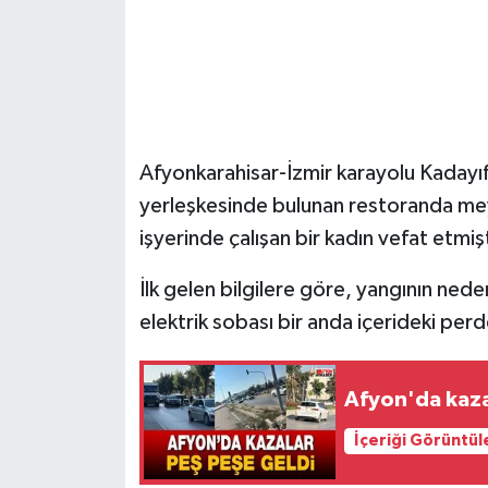
Afyonkarahisar-İzmir karayolu Kadayıf
yerleşkesinde bulunan restoranda mey
işyerinde çalışan bir kadın vefat etmişt
İlk gelen bilgilere göre, yangının nede
elektrik sobası bir anda içerideki perd
Afyon'da kaza
İçeriği Görüntül