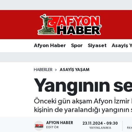
Afyon Haber
Siyaset
Afyon Haber
Spor
Siyaset
Asayiş 
Spor
Asayiş Yaşam
HABERLER
ASAYIŞ YAŞAM
Yangının seb
Sağlık
Eğitim
Önceki gün akşam Afyon İzmir K
kişinin de yaralandığı yangının
Sivil Toplum
AFYON HABER
23.11.2024 - 09:30
Ekonomi
EDITÖR
YAYINLANMA
PA