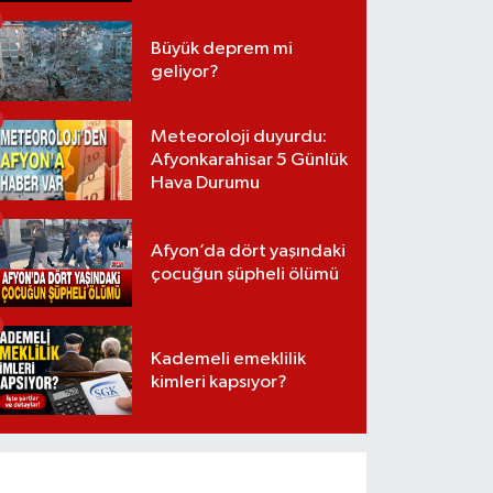
Büyük deprem mi
geliyor?
Meteoroloji duyurdu:
Afyonkarahisar 5 Günlük
Hava Durumu
Afyon’da dört yaşındaki
çocuğun şüpheli ölümü
Kademeli emeklilik
kimleri kapsıyor?