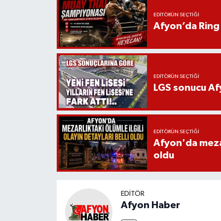
EDITÖRÜN SEÇTIĞI
Afyon’da Ring 
EDITÖRÜN SEÇTIĞI
LGS sonucu Afy
EDITÖRÜN SEÇTIĞI
Afyon'da mezarl
oldu
EDITÖR
Afyon Haber