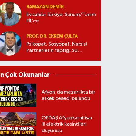
RAMAZAN DEMİR
Ev sahibi Türkiye; Sunum/Tanım
FİL’ce
PROF. DR. EKREM ÇULFA
Psikopat, Sosyopat, Narsist
Partnerlerin Yaptığı 50
Manipülasyon
En Çok Okunanlar
Afyon'da mezarlıkta bir
erkek cesedi bulundu
OEDAŞ Afyonkarahisar
ili elektrik kesintileri
duyurusu