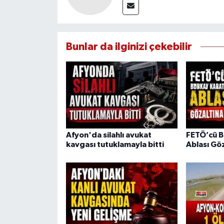
Bunlar da ilginizi çekebilir
Afyon'da silahlı avukat
FETÖ’cü B
kavgası tutuklamayla bitti
Ablası Göz