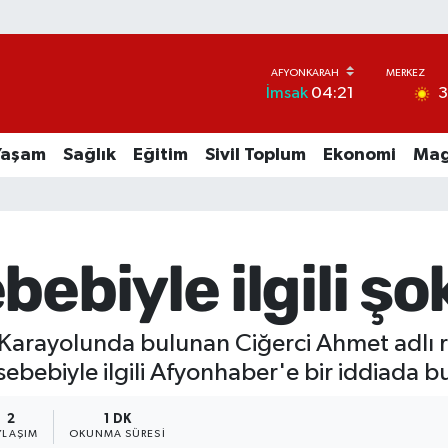
İmsak
04:21
Yaşam
Sağlık
Eğitim
Sivil Toplum
Ekonomi
Mag
ebiyle ilgili şok
arayolunda bulunan Ciğerci Ahmet adlı re
 sebebiyle ilgili Afyonhaber'e bir iddiada 
2
1 DK
YLAŞIM
OKUNMA SÜRESI