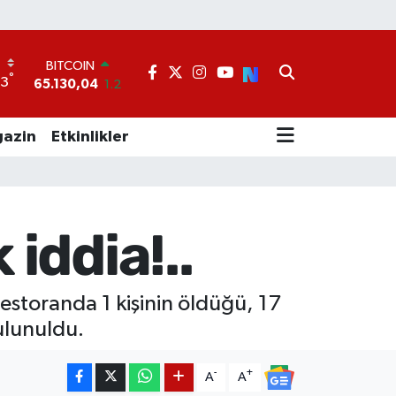
BITCOIN
65.130,04
1.2
°
33
DOLAR
47,7106
0.17
EURO
azin
Etkinlikler
55,1652
0.27
STERLİN
64,4046
0.35
GRAM ALTIN
6648.99
2.59
 iddia!..
BİST100
13.773
-19
storanda 1 kişinin öldüğü, 17
bulunuldu.
-
+
A
A