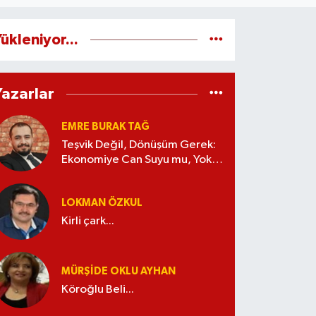
ükleniyor...
Yazarlar
EMRE BURAK TAĞ
Teşvik Değil, Dönüşüm Gerek:
Ekonomiye Can Suyu mu, Yoksa
Kaynak İsrafı mı?
LOKMAN ÖZKUL
Kirli çark...
MÜRŞIDE OKLU AYHAN
Köroğlu Beli...