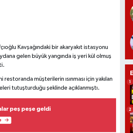
çıoğlu Kavşağındaki bir akaryakıt istasyonu
dana gelen büyük yangında iş yeri kül olmuş
i.
ni restoranda müşterilerin ısınması için yakılan
1
eleri tutuşturduğu şeklinde açıklanmıştı.
lar peş peşe geldi
2
e