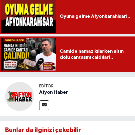
Oyuna gelme Afyonkarahisar!..
Camide namaz kılarken altın
dolu çantasını çaldılar!..
EDITÖR
Afyon Haber
Bunlar da ilginizi çekebilir