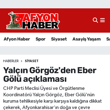
Afyon Haber
Siyaset
Afyon Haber
Spor
Siyaset
Asayiş Yaşam
S
Spor
Asayiş Yaşam
HABERLER
SIYASET
Yalçın Görgöz'den Eber
Sağlık
Gölü açıklaması
Eğitim
CHP Parti Meclisi Üyesi ve Örgütlenme
Sivil Toplum
Koordinatörü Yalçın Görgöz, Eber Gölü'nün
kuruma tehlikesiyle karşı karşıya kaldığına dikkat
Ekonomi
çekerek, Afyonkarahisar’ın doğa ve çevre