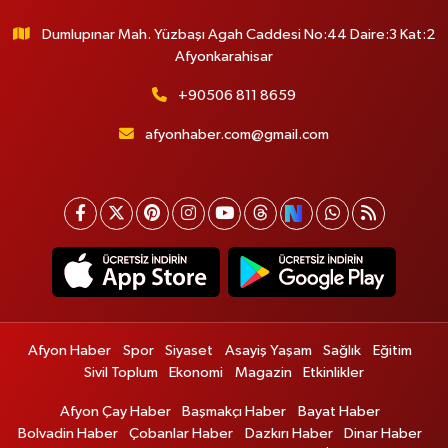
Dumlupınar Mah. Yüzbaşı Agah Caddesi No:44 Daire:3 Kat:2
Afyonkarahisar
+90506 811 8659
afyonhaber.com@gmail.com
Afyon Haber
Spor
Siyaset
Asayiş Yaşam
Sağlık
Eğitim
Sivil Toplum
Ekonomi
Magazin
Etkinlikler
Afyon Çay Haber
Başmakçı Haber
Bayat Haber
Bolvadin Haber
Çobanlar Haber
Dazkırı Haber
Dinar Haber