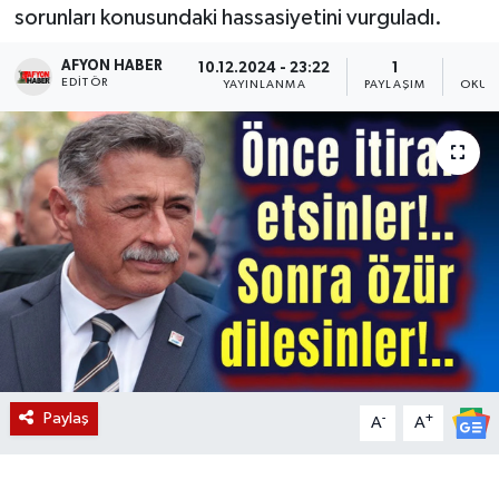
sorunları konusundaki hassasiyetini vurguladı.
Magazin
AFYON HABER
10.12.2024 - 23:22
1
EDITÖR
YAYINLANMA
PAYLAŞIM
OKUN
Etkinlikler
Paylaş
-
+
A
A