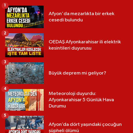
1
Afyon'da mezarlıkta bir erkek
cesedi bulundu
2
OEDAŞ Afyonkarahisar ili elektrik
kesintileri duyurusu
3
Büyük deprem mi geliyor?
4
Meteoroloji duyurdu:
Afyonkarahisar 5 Günlük Hava
Durumu
5
Afyon’da dört yaşındaki çocuğun
şüpheli ölümü