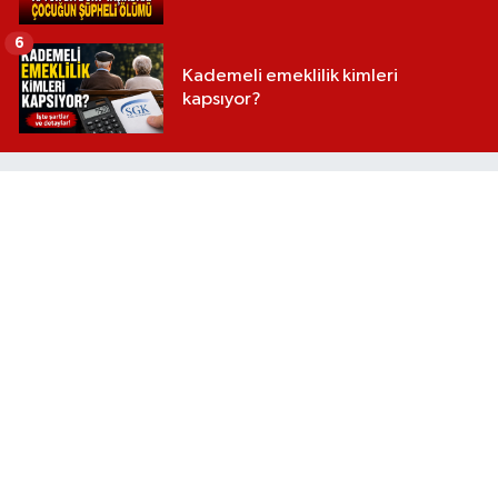
6
Kademeli emeklilik kimleri
kapsıyor?