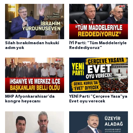
Silah bırakılmadan hukukî
İYİ Parti: "Tüm Maddeleriyle
adım yok
Reddediyoruz”
MHP Afyonkarahisar’da
YENİ Parti "Çerçeve Yasa"ya
kongre heyecanı
Evet oyu verecek