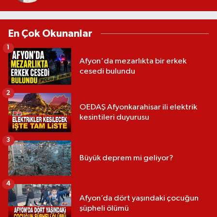
En Çok Okunanlar
1
Afyon'da mezarlıkta bir erkek
cesedi bulundu
2
OEDAŞ Afyonkarahisar ili elektrik
kesintileri duyurusu
3
Büyük deprem mi geliyor?
4
Afyon’da dört yaşındaki çocuğun
şüpheli ölümü