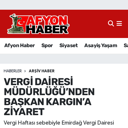
Afyon Haber
Siyaset
Afyon Haber
Spor
Siyaset
Asayiş Yaşam
S
Spor
Asayiş Yaşam
HABERLER
ARŞIV HABER
VERGİ DAİRESİ
Sağlık
MÜDÜRLÜĞÜ’NDEN
Eğitim
BAŞKAN KARGIN’A
ZİYARET
Sivil Toplum
Vergi Haftası sebebiyle Emirdağ Vergi Dairesi
Ekonomi