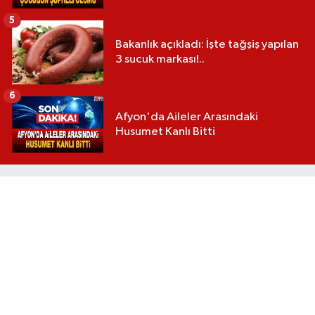
5
Bakanlık açıkladı: İşte tağşiş yapılan
3 sucuk markası!..
6
Afyon'da Aileler Arasındaki
Husumet Kanlı Bitti