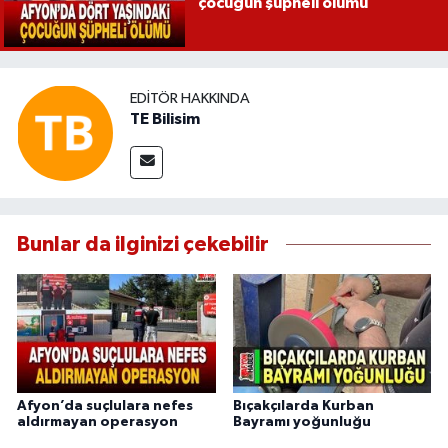
çocuğun şüpheli ölümü
EDITÖR HAKKINDA
TE Bilisim
Bunlar da ilginizi çekebilir
Afyon’da suçlulara nefes
Bıçakçılarda Kurban
aldırmayan operasyon
Bayramı yoğunluğu