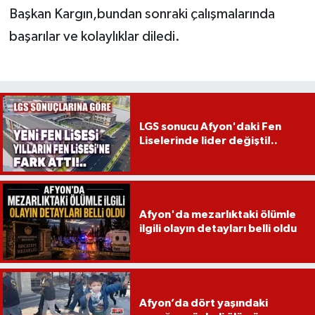
Başkan Kargın,bundan sonraki çalışmalarında
başarılar ve kolaylıklar diledi.
LGS sonucu Afyon'daki Fen
Liselerinde lider değişti!..
Afyon'da mezarlıktaki ölümle
ilgili olayın detayları belli oldu
Afyon’da dört yaşındaki