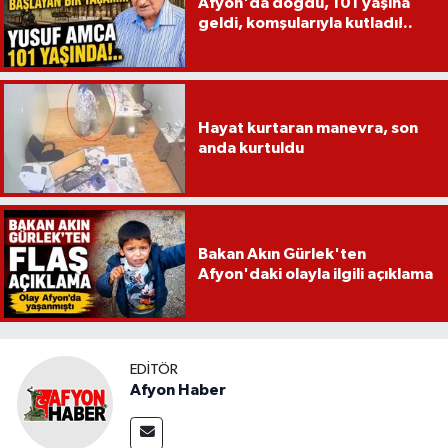
Afyon'da doğdu, 101 yaşına
geldi, komşularıyla kutladı!..
Hayat kurtaran manevra, son
anda kurtuldu
Bakan Akın Gürlek'ten
Afyon'daki olayla ilgili açıklama
EDITÖR
Afyon Haber