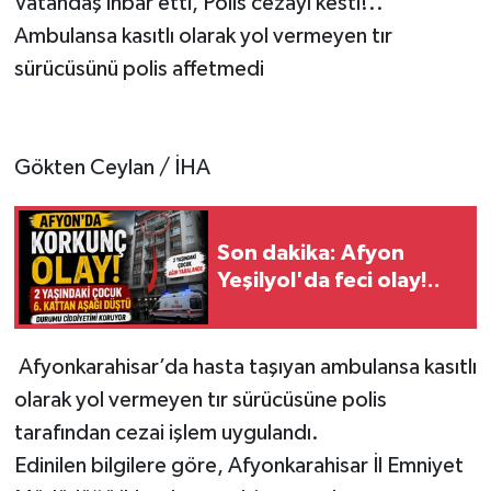
Vatandaş ihbar etti, Polis cezayı kesti!..
Ambulansa kasıtlı olarak yol vermeyen tır
sürücüsünü polis affetmedi
Gökten Ceylan / İHA
Son dakika: Afyon
Yeşilyol'da feci olay!..
Afyonkarahisar’da hasta taşıyan ambulansa kasıtlı
olarak yol vermeyen tır sürücüsüne polis
tarafından cezai işlem uygulandı.
Edinilen bilgilere göre, Afyonkarahisar İl Emniyet