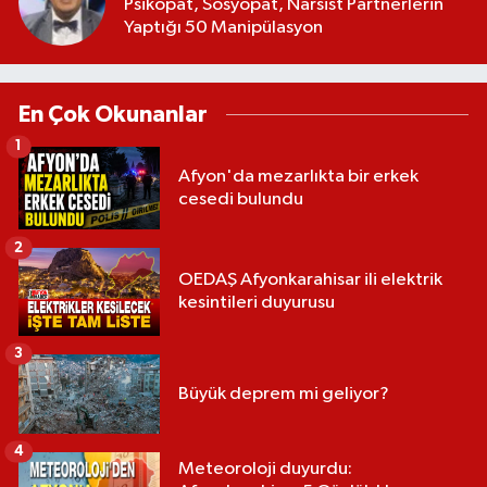
Psikopat, Sosyopat, Narsist Partnerlerin
Yaptığı 50 Manipülasyon
En Çok Okunanlar
1
Afyon'da mezarlıkta bir erkek
cesedi bulundu
2
OEDAŞ Afyonkarahisar ili elektrik
kesintileri duyurusu
3
Büyük deprem mi geliyor?
4
Meteoroloji duyurdu: