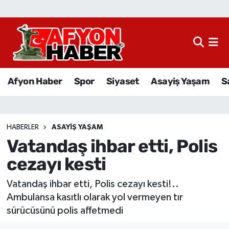
Afyon Haber
Siyaset
Afyon Haber
Spor
Siyaset
Asayiş Yaşam
S
Spor
Asayiş Yaşam
HABERLER
ASAYIŞ YAŞAM
Vatandaş ihbar etti, Polis
Sağlık
cezayı kesti
Eğitim
Vatandaş ihbar etti, Polis cezayı kesti!..
Sivil Toplum
Ambulansa kasıtlı olarak yol vermeyen tır
sürücüsünü polis affetmedi
Ekonomi