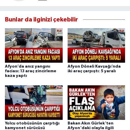
Bunlar da ilginizi çekebilir
Afyon’da anız yangını
Afyon Döneli Kavşağı’nda
faciası: 13 araç zincirleme
iki araç çarpıştı: 5 yaralı
kaza yaptı
Yolcu otobüsünün çarptığı
Bakan Akın Gürlek'ten
kamyonet sürücüsü
Afyon'daki olayla ilgili