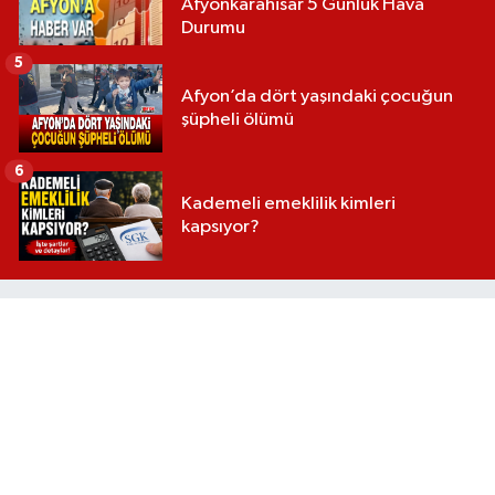
Afyonkarahisar 5 Günlük Hava
Durumu
5
Afyon’da dört yaşındaki çocuğun
şüpheli ölümü
6
Kademeli emeklilik kimleri
kapsıyor?