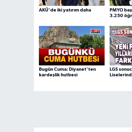
AKÜ'de iki yatırım daha
PMYO başv
3.250 öğr
Bugün Cuma: Diyanet'ten
LGS sonuc
kardeşlik hutbesi
Liselerind