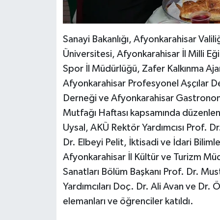
Sanayi Bakanlığı, Afyonkarahisar Vali
Üniversitesi, Afyonkarahisar İl Milli 
Spor İl Müdürlüğü, Zafer Kalkınma Aj
Afyonkarahisar Profesyonel Aşçılar Der
Derneği ve Afyonkarahisar Gastronomi 
Mutfağı Haftası kapsamında düzenlenen
Uysal, AKÜ Rektör Yardımcısı Prof. Dr
Dr. Elbeyi Pelit, İktisadi ve İdari Bili
Afyonkarahisar İl Kültür ve Turizm Mü
Sanatları Bölüm Başkanı Prof. Dr. Mus
Yardımcıları Doç. Dr. Ali Avan ve Dr. Ö
elemanları ve öğrenciler katıldı.