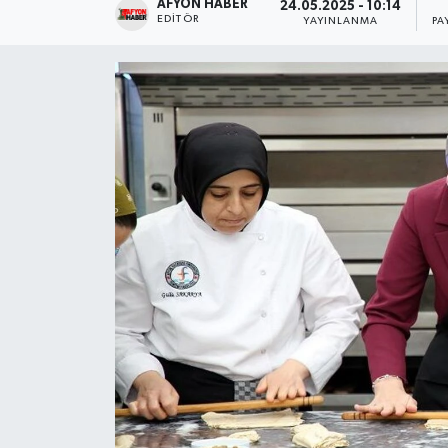
AFYON HABER
24.05.2025 - 10:14
EDITÖR
YAYINLANMA
PA
Magazin
Etkinlikler