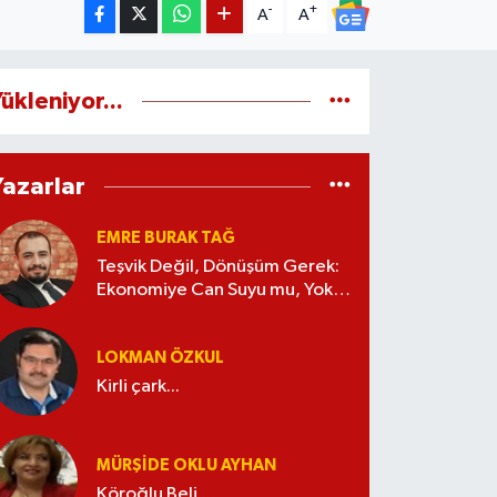
-
+
A
A
ükleniyor...
Yazarlar
EMRE BURAK TAĞ
Teşvik Değil, Dönüşüm Gerek:
Ekonomiye Can Suyu mu, Yoksa
Kaynak İsrafı mı?
LOKMAN ÖZKUL
Kirli çark...
MÜRŞIDE OKLU AYHAN
Köroğlu Beli...