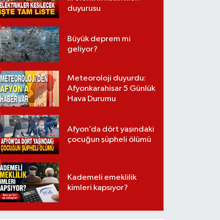
duyurusu
Büyük deprem mi
geliyor?
Meteoroloji duyurdu:
Afyonkarahisar 5 Günlük
Hava Durumu
Afyon’da dört yaşındaki
çocuğun şüpheli ölümü
Kademeli emeklilik
kimleri kapsıyor?