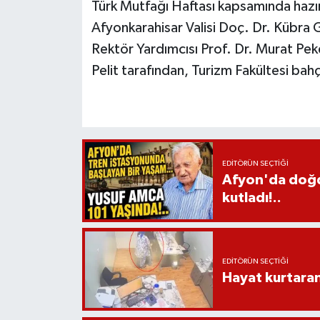
Türk Mutfağı Haftası kapsamında hazır
Afyonkarahisar Valisi Doç. Dr. Kübra G
Rektör Yardımcısı Prof. Dr. Murat Peke
Pelit tarafından, Turizm Fakültesi bah
EDITÖRÜN SEÇTIĞI
Afyon'da doğdu
kutladı!..
EDITÖRÜN SEÇTIĞI
Hayat kurtara