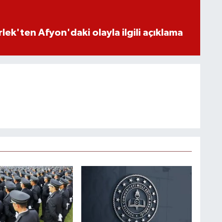
lek'ten Afyon'daki olayla ilgili açıklama