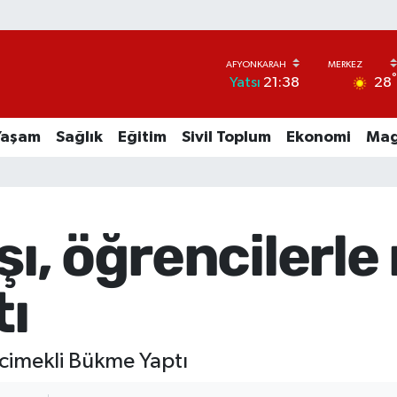
28
Yatsı
21:38
Yaşam
Sağlık
Eğitim
Sivil Toplum
Ekonomi
Mag
aşı, öğrencilerl
ı
rcimekli Bükme Yaptı