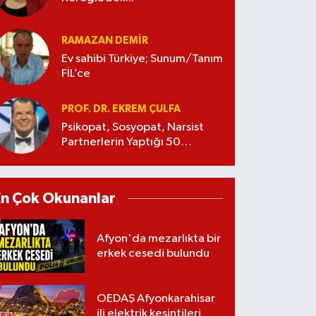
RAMAZAN DEMİR
Ev sahibi Türkiye; Sunum/Tanım
FİL’ce
PROF. DR. EKREM ÇULFA
Psikopat, Sosyopat, Narsist
Partnerlerin Yaptığı 50
Manipülasyon
En Çok Okunanlar
Afyon'da mezarlıkta bir
erkek cesedi bulundu
OEDAŞ Afyonkarahisar
ili elektrik kesintileri