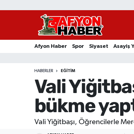
Afyon Haber
Siyaset
Afyon Haber
Spor
Siyaset
Asayiş 
Spor
Asayiş Yaşam
HABERLER
EĞITIM
Vali Yiğitb
Sağlık
bükme yapt
Eğitim
Sivil Toplum
Vali Yiğitbaşı, Öğrencilerle Me
Ekonomi