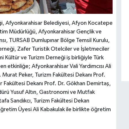
liği, Afyonkarahisar Belediyesi, Afyon Kocatepe
Eğitim Müdürlüğü, Afyonkarahisar Gençlik ve
ansı, TURSAB Dumlupınar Bölge Temsil Kurulu,
neği, Zafer Turistik Otelciler ve İşletmeciler
Kültür ve Turizm Derneği iş birliğiyle Türk
 etkinliğe; Afyonkarahisar Vali Yardımcısı Ali
. Murat Peker, Turizm Fakültesi Dekanı Prof.
mler Fakültesi Dekanı Prof. Dr. Gökhan Demirtaş,
dürü Yusuf Altın, Gastronomi ve Mutfak
tafa Sandıkcı, Turizm Fakültesi Dekan
ğretim Üyesi Ali Kabakulak ile birlikte öğretim