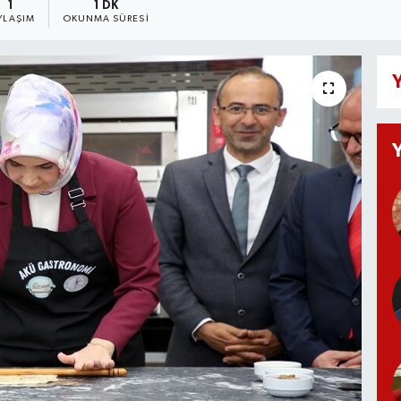
1
1 DK
YLAŞIM
OKUNMA SÜRESI
Y