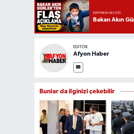
EDITÖRÜN SEÇTIĞI
Bakan Akın Gür
EDITÖR
Afyon Haber
Bunlar da ilginizi çekebilir