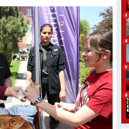
3
4
5
6