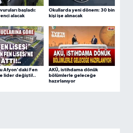
uruları başladı:
Okullarda yeni dönem: 30 bin
enci alacak
kişi işe alınacak
u Afyon'daki Fen
AKÜ, istihdama dönük
e lider değişti!..
bölümlerle geleceğe
hazırlanıyor