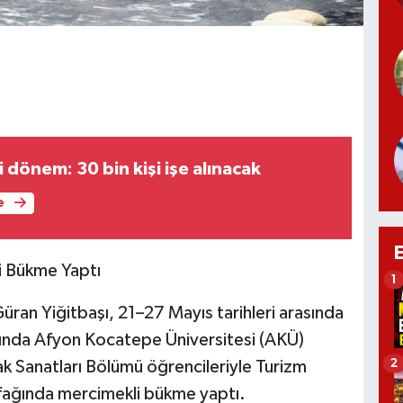
 dönem: 30 bin kişi işe alınacak
e
li Bükme Yaptı
1
üran Yiğitbaşı, 21–27 Mayıs tarihleri arasında
ında Afyon Kocatepe Üniversitesi (AKÜ)
2
k Sanatları Bölümü öğrencileriyle Turizm
fağında mercimekli bükme yaptı.