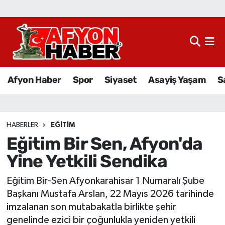
Afyon Haber
Siyaset
Afyon Haber
Spor
Siyaset
Asayiş Yaşam
S
Spor
Asayiş Yaşam
HABERLER
EĞITIM
Eğitim Bir Sen, Afyon'da
Sağlık
Yine Yetkili Sendika
Eğitim
Eğitim Bir-Sen Afyonkarahisar 1 Numaralı Şube
Sivil Toplum
Başkanı Mustafa Arslan, 22 Mayıs 2026 tarihinde
imzalanan son mutabakatla birlikte şehir
Ekonomi
genelinde ezici bir çoğunlukla yeniden yetkili