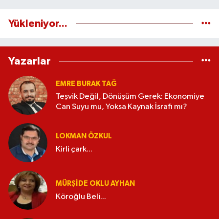
Yükleniyor...
Yazarlar
EMRE BURAK TAĞ
Teşvik Değil, Dönüşüm Gerek: Ekonomiye
Can Suyu mu, Yoksa Kaynak İsrafı mı?
LOKMAN ÖZKUL
Kirli çark...
MÜRŞIDE OKLU AYHAN
Köroğlu Beli...