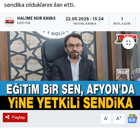
sendika olduklarını ilan etti.
Magazin
HALIME NUR KAVAS
22.05.2026 - 15:24
1
EDITÖR
YAYINLANMA
PAYLAŞIM
Etkinlikler
Paylaş
-
+
A
A