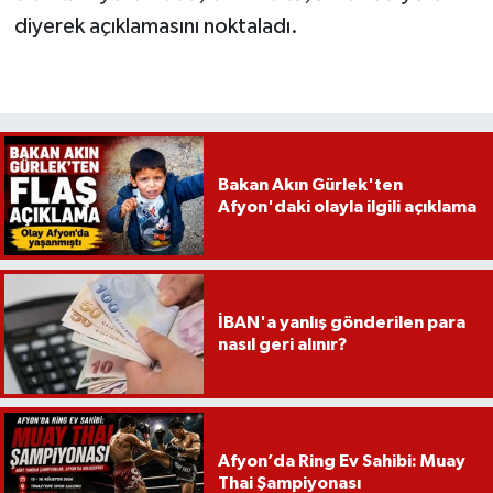
diyerek açıklamasını noktaladı.
Bakan Akın Gürlek'ten
Afyon'daki olayla ilgili açıklama
İBAN'a yanlış gönderilen para
nasıl geri alınır?
Afyon’da Ring Ev Sahibi: Muay
Thai Şampiyonası