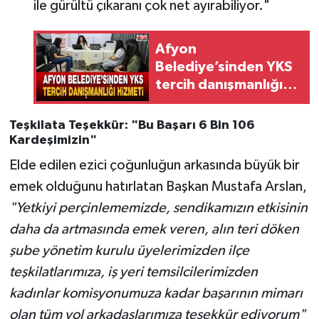
ile gürültü çıkaranı çok net ayırabiliyor."
Afyon
Belediye’sinden YKS
tercih danışmanlığı
hizmeti
Teşkilata Teşekkür: "Bu Başarı 6 Bin 106
Kardeşimizin"
Elde edilen ezici çoğunluğun arkasında büyük bir
emek olduğunu hatırlatan Başkan Mustafa Arslan,
"Yetkiyi perçinlememizde, sendikamızın etkisinin
daha da artmasında emek veren, alın teri döken
şube yönetim kurulu üyelerimizden ilçe
teşkilatlarımıza, iş yeri temsilcilerimizden
kadınlar komisyonumuza kadar başarının mimarı
olan tüm yol arkadaşlarımıza teşekkür ediyorum"