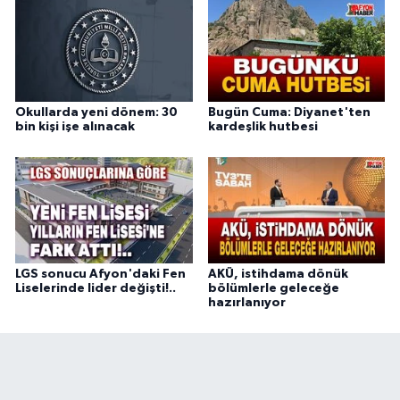
Okullarda yeni dönem: 30
Bugün Cuma: Diyanet'ten
bin kişi işe alınacak
kardeşlik hutbesi
LGS sonucu Afyon'daki Fen
AKÜ, istihdama dönük
Liselerinde lider değişti!..
bölümlerle geleceğe
hazırlanıyor