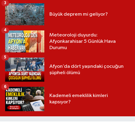
3
Büyük deprem mi geliyor?
4
Meteoroloji duyurdu:
Afyonkarahisar 5 Günlük Hava
Durumu
5
Afyon’da dört yaşındaki çocuğun
şüpheli ölümü
6
Kademeli emeklilik kimleri
kapsıyor?