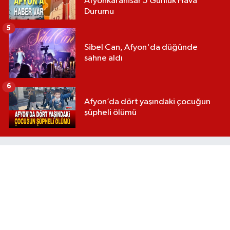
Afyonkarahisar 5 Günlük Hava
Durumu
5
Sibel Can, Afyon'da düğünde
sahne aldı
6
Afyon’da dört yaşındaki çocuğun
şüpheli ölümü