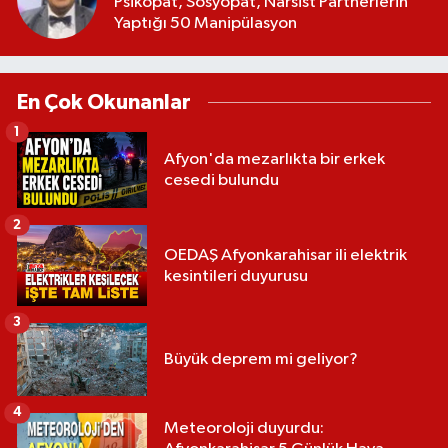
Psikopat, Sosyopat, Narsist Partnerlerin
Yaptığı 50 Manipülasyon
En Çok Okunanlar
1
Afyon'da mezarlıkta bir erkek
cesedi bulundu
2
OEDAŞ Afyonkarahisar ili elektrik
kesintileri duyurusu
3
Büyük deprem mi geliyor?
4
Meteoroloji duyurdu: