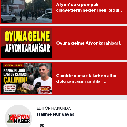
Afyon'daki pompalı
cinayetlerin nedeni belli oldu!..
Oyuna gelme Afyonkarahisar!..
Camide namaz kılarken altın
dolu çantasını çaldılar!..
EDITÖR HAKKINDA
Halime Nur Kavas