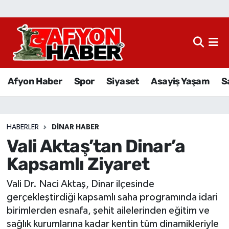
Afyon Haber
Siyaset
Afyon Haber
Spor
Siyaset
Asayiş Yaşam
S
Spor
Asayiş Yaşam
HABERLER
DINAR HABER
Vali Aktaş’tan Dinar’a
Sağlık
Kapsamlı Ziyaret
Eğitim
Vali Dr. Naci Aktaş, Dinar ilçesinde
Sivil Toplum
gerçekleştirdiği kapsamlı saha programında idari
birimlerden esnafa, şehit ailelerinden eğitim ve
Ekonomi
sağlık kurumlarına kadar kentin tüm dinamikleriyle