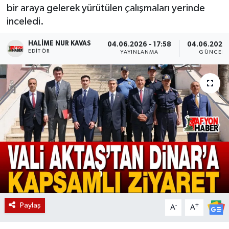
bir araya gelerek yürütülen çalışmaları yerinde
Magazin
inceledi.
Etkinlikler
HALIME NUR KAVAS
04.06.2026 - 17:58
04.06.2026 
EDITÖR
YAYINLANMA
GÜNCELL
Paylaş
-
+
A
A