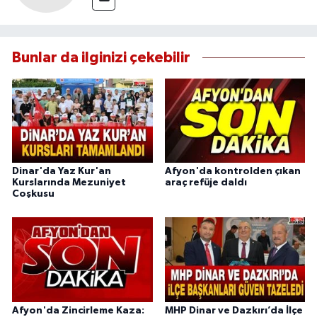
Bunlar da ilginizi çekebilir
Dinar'da Yaz Kur'an
Afyon'da kontrolden çıkan
Kurslarında Mezuniyet
araç refüje daldı
Coşkusu
Afyon'da Zincirleme Kaza:
MHP Dinar ve Dazkırı’da İlçe