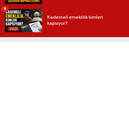
6
Kademeli emeklilik kimleri
kapsıyor?