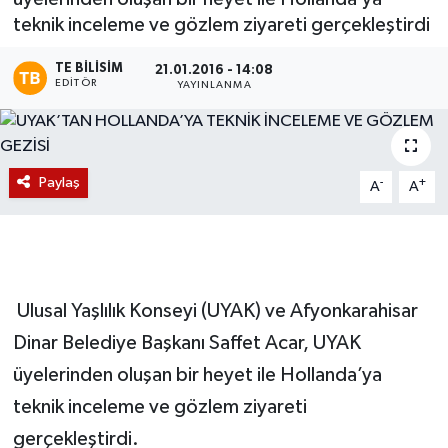
teknik inceleme ve gözlem ziyareti gerçekleştirdi
Magazin
TE BILISIM
21.01.2016 - 14:08
EDITÖR
Etkinlikler
YAYINLANMA
Paylaş
-
+
A
A
Ulusal Yaşlılık Konseyi (UYAK) ve Afyonkarahisar
Dinar Belediye Başkanı Saffet Acar, UYAK
üyelerinden oluşan bir heyet ile Hollanda’ya
teknik inceleme ve gözlem ziyareti
gerçekleştirdi.