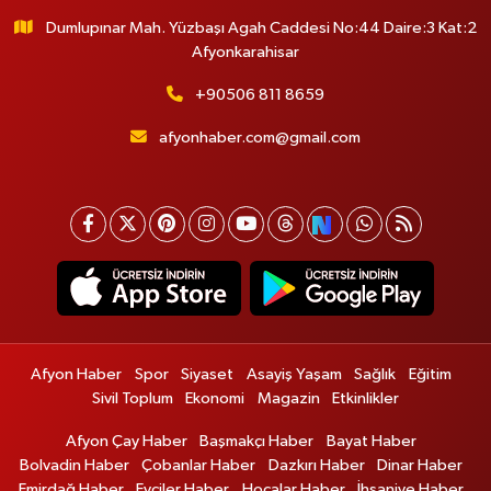
Dumlupınar Mah. Yüzbaşı Agah Caddesi No:44 Daire:3 Kat:2
Afyonkarahisar
+90506 811 8659
afyonhaber.com@gmail.com
Afyon Haber
Spor
Siyaset
Asayiş Yaşam
Sağlık
Eğitim
Sivil Toplum
Ekonomi
Magazin
Etkinlikler
Afyon Çay Haber
Başmakçı Haber
Bayat Haber
Bolvadin Haber
Çobanlar Haber
Dazkırı Haber
Dinar Haber
Emirdağ Haber
Evciler Haber
Hocalar Haber
İhsaniye Haber