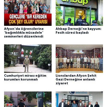
Afyon'da öğrencilerine
Ahbap Derneği'ne kayyum:
'bağımlılıkla mücadele'
Fesih süreci başladı
seminerleri düzenlendi
Cumhuriyet mirası eğitim
Lionslardan Afyon Şehit
kurumları korunmalı
Gazi Derneğine anlamlı
ziyaret