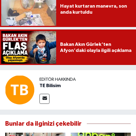
Hayat kurtaran manevra, son
anda kurtuldu
Bakan Akın Gürlek'ten
Afyon'daki olayla ilgili açıklama
EDITÖR HAKKINDA
TE Bilisim
Bunlar da ilginizi çekebilir