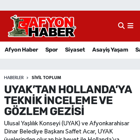
Afyon Haber
Siyaset
Afyon Haber
Spor
Siyaset
Asayiş Yaşam
S
Spor
Asayiş Yaşam
HABERLER
SIVIL TOPLUM
UYAK’TAN HOLLANDA’YA
Sağlık
TEKNİK İNCELEME VE
Eğitim
GÖZLEM GEZİSİ
Sivil Toplum
Ulusal Yaşlılık Konseyi (UYAK) ve Afyonkarahisar
Dinar Belediye Başkanı Saffet Acar, UYAK
Ekonomi
üyelerinden oluşan bir heyet ile Hollanda’ya