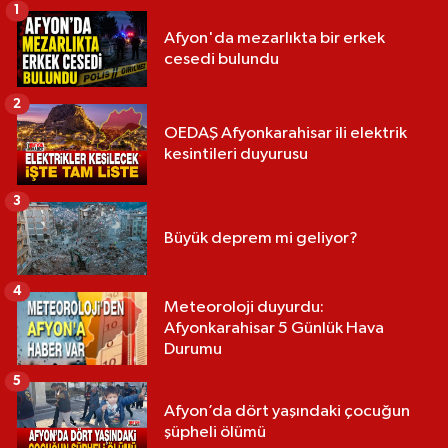
1
Afyon'da mezarlıkta bir erkek
cesedi bulundu
2
OEDAŞ Afyonkarahisar ili elektrik
kesintileri duyurusu
3
Büyük deprem mi geliyor?
4
Meteoroloji duyurdu:
Afyonkarahisar 5 Günlük Hava
Durumu
5
Afyon’da dört yaşındaki çocuğun
şüpheli ölümü