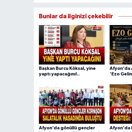
Bunlar da ilginizi çekebilir
Başkan Burcu Köksal, yine
Afyon’da 
yaptı yapacağını!..
'Ezo Gelin
Afyon’da gönüllü gençler
Afyon’da 