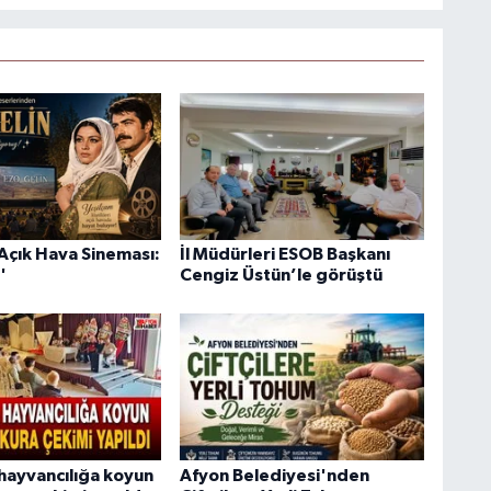
Açık Hava Sineması:
İl Müdürleri ESOB Başkanı
'
Cengiz Üstün’le görüştü
hayvancılığa koyun
Afyon Belediyesi'nden