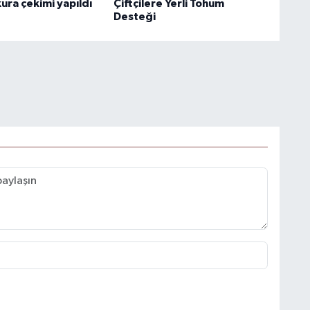
ura çekimi yapıldı
Çiftçilere Yerli Tohum
Desteği