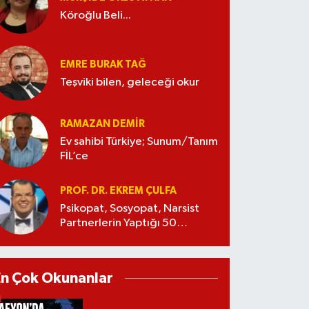
Köroğlu Beli...
EMRE BURAK TAĞ
Teşviki bilen, geleceği okur
RAMAZAN DEMİR
Ev sahibi Türkiye; Sunum/Tanım
FİL’ce
PROF. DR. EKREM ÇULFA
Psikopat, Sosyopat, Narsist
Partnerlerin Yaptığı 50
Manipülasyon
En Çok Okunanlar