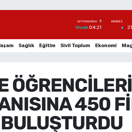
2
İmsak
04:21
Yaşam
Sağlık
Eğitim
Sivil Toplum
Ekonomi
Mag
E ÖĞRENCİLERİ
 ANISINA 450 F
 BULUŞTURDU