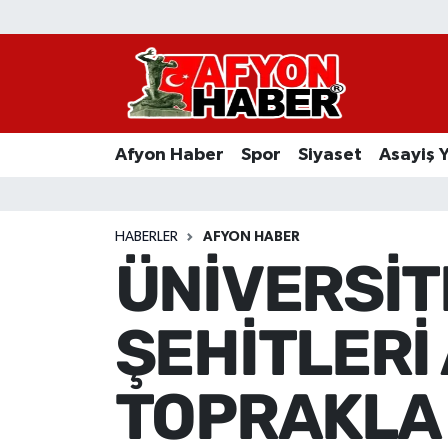
Afyon Haber
Siyaset
Afyon Haber
Spor
Siyaset
Asayiş 
Spor
Asayiş Yaşam
HABERLER
AFYON HABER
ÜNİVERSİT
Sağlık
ŞEHİTLERİ
Eğitim
Sivil Toplum
TOPRAKLA
Ekonomi