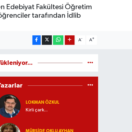
n Edebiyat Fakültesi Öğretim
öğrenciler tarafından İdlib
-
+
A
A
ükleniyor...
Yazarlar
LOKMAN ÖZKUL
Kirli çark...
MÜRŞIDE OKLU AYHAN