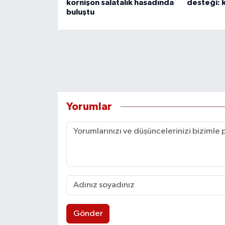
kornişon salatalık hasadında
desteği: k
buluştu
Yorumlar
Gönder