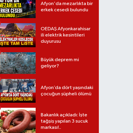
Afyon'da mezarlıkta bir
erkek cesedi bulundu
OEDAŞ Afyonkarahisar
ili elektrik kesintileri
duyurusu
Büyük deprem mi
geliyor?
Afyon’da dört yaşındaki
çocuğun şüpheli ölümü
Bakanlık açıkladı: İşte
tağşiş yapılan 3 sucuk
markası!..