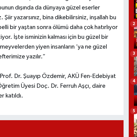
le bunun dışında da dünyaya güzel eserler
z. Şiir yazarsınız, bina dikebilirsiniz, inşallah bu
2
belli bir yaştan sonra ölümü daha çok hatırlıyor
yor. İşte isminizin kalması için bu güzel bir
meyvelerden yiyen insanların ‘ya ne güzel
3
terimize yazılır.”
 Prof. Dr. Şuayıp Özdemir, AKÜ Fen-Edebiyat
4
Öğretim Üyesi Doç. Dr. Ferruh Aşçı, daire
r katıldı.
5