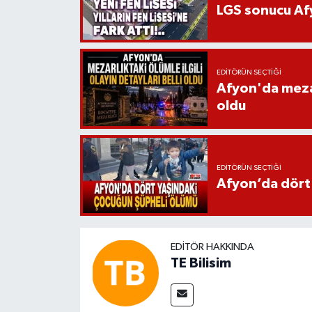
LGS sonucu Afy
EDITÖRÜN SEÇTIĞI
Afyon'da mezarl
oldu
EDITÖRÜN SEÇTIĞI
Afyon’da dört
EDITÖR HAKKINDA
TE Bilisim