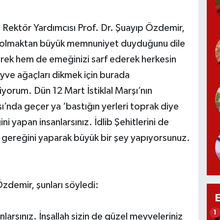
 Rektör Yardımcısı Prof. Dr. Şuayıp Özdemir,
kte olmaktan büyük memnuniyet duyduğunu dile
rek hem de emeğinizi sarf ederek herkesin
ve ağaçları dikmek için burada
iyorum. Dün 12 Mart İstiklal Marşı’nın
ı’nda geçer ya ‘bastığın yerleri toprak diye
i yapan insanlarsınız. İdlib Şehitlerini de
e gereğini yaparak büyük bir şey yapıyorsunuz.
demir, şunları söyledi:
1
larsınız. İnşallah sizin de güzel meyveleriniz