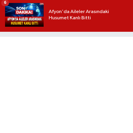
6
Afyon'da Aileler Arasındaki
Husumet Kanlı Bitti