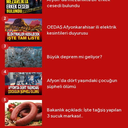
cesedi bulundu
2
OEDAŞ Afyonkarahisar ili elektrik
kesintileri duyurusu
3
Büyük deprem mi geliyor?
4
Afyon’da dört yaşındaki çocuğun
şüpheli ölümü
5
Bakanlık açıkladı: İşte tağşiş yapılan
3 sucuk markası!..