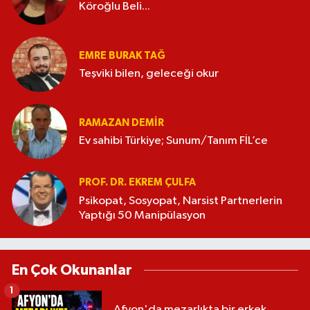
Köroğlu Beli...
EMRE BURAK TAĞ
Teşviki bilen, geleceği okur
RAMAZAN DEMİR
Ev sahibi Türkiye; Sunum/Tanım FİL’ce
PROF. DR. EKREM ÇULFA
Psikopat, Sosyopat, Narsist Partnerlerin
Yaptığı 50 Manipülasyon
En Çok Okunanlar
1
Afyon'da mezarlıkta bir erkek