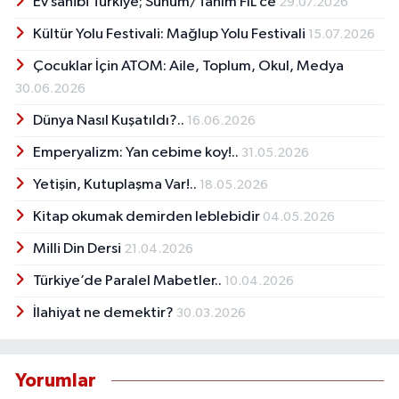
Ev sahibi Türkiye; Sunum/Tanım FİL’ce
29.07.2026
Kültür Yolu Festivali: Mağlup Yolu Festivali
15.07.2026
Çocuklar İçin ATOM: Aile, Toplum, Okul, Medya
30.06.2026
Dünya Nasıl Kuşatıldı?..
16.06.2026
Emperyalizm: Yan cebime koy!..
31.05.2026
Yetişin, Kutuplaşma Var!..
18.05.2026
Kitap okumak demirden leblebidir
04.05.2026
Milli Din Dersi
21.04.2026
Türkiye’de Paralel Mabetler..
10.04.2026
İlahiyat ne demektir?
30.03.2026
Yorumlar