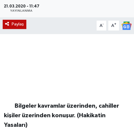
21.03.2020 - 11:47
Magazin
YAYINLANMA
Paylaş
-
+
A
A
Etkinlikler
Bilgeler kavramlar üzerinden, cahiller
kişiler üzerinden konuşur. (Hakikatin
Yasaları)