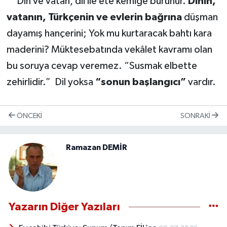
Din ve vatan, dil ile ete kemiğe bürünür.
Dinin,
vatanın, Türkçenin ve evlerin bağrına
düşman
dayamış hançerini; Yok mu kurtaracak bahtı kara
maderini? Müktesebatında vekâlet kavramı olan
bu soruya cevap veremez. “Susmak elbette
zehirlidir.” Dil yoksa
“sonun başlangıcı”
vardır.
ÖNCEKI
SONRAKI
Ramazan DEMİR
Yazarın Diğer Yazıları