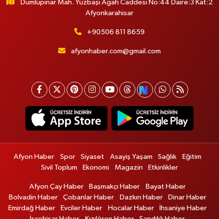
Dumlupınar Mah. Yüzbaşı Agah Caddesi No:44 Daire:3 Kat:2
Afyonkarahisar
+90506 811 8659
afyonhaber.com@gmail.com
Afyon Haber
Spor
Siyaset
Asayiş Yaşam
Sağlık
Eğitim
Sivil Toplum
Ekonomi
Magazin
Etkinlikler
Afyon Çay Haber
Başmakçı Haber
Bayat Haber
Bolvadin Haber
Çobanlar Haber
Dazkırı Haber
Dinar Haber
Emirdağ Haber
Evciler Haber
Hocalar Haber
İhsaniye Haber
İscehisar Haber
Kızılören Haber
Sandıklı Haber