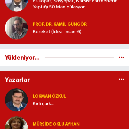
Psikopat, Sosyopat, Narsist Partnerlerin
Yaptığı 50 Manipülasyon
PROF. DR. KAMIL GÜNGÖR
Bereket (İdeal İnsan-6)
Yükleniyor...
Yazarlar
LOKMAN ÖZKUL
Kirli çark...
MÜRŞIDE OKLU AYHAN