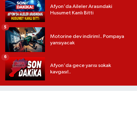
Afyon'da Aileler Arasındaki
Husumet Kanlı Bitti
5
Motorine dev indirim!.. Pompaya
yansıyacak
6
Afyon'da gece yarısı sokak
kavgası!..