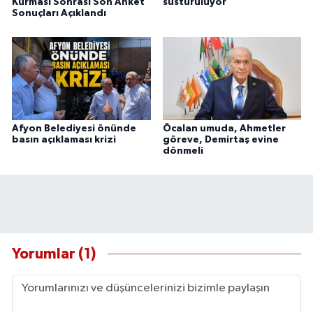
Kurması Sonrası Son Anket
susturuluyor”
Sonuçları Açıklandı
Afyon Belediyesi önünde
Öcalan umuda, Ahmetler
basın açıklaması krizi
göreve, Demirtaş evine
dönmeli
Yorumlar (1)