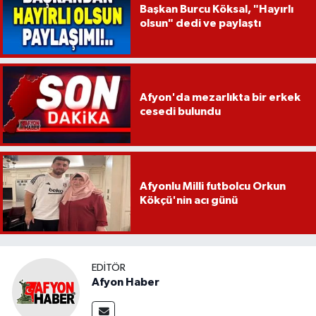
Başkan Burcu Köksal, "Hayırlı
olsun" dedi ve paylaştı
Afyon'da mezarlıkta bir erkek
cesedi bulundu
Afyonlu Milli futbolcu Orkun
Kökçü'nin acı günü
EDITÖR
Afyon Haber