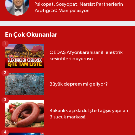
Psikopat, Sosyopat, Narsist Partnerlerin
Yaptığı 50 Manipülasyon
En Çok Okunanlar
1
OEDAŞ Afyonkarahisar ili elektrik
kesintileri duyurusu
2
Büyük deprem mi geliyor?
3
Bakanlık açıkladı: İşte tağşiş yapılan
3 sucuk markası!..
4