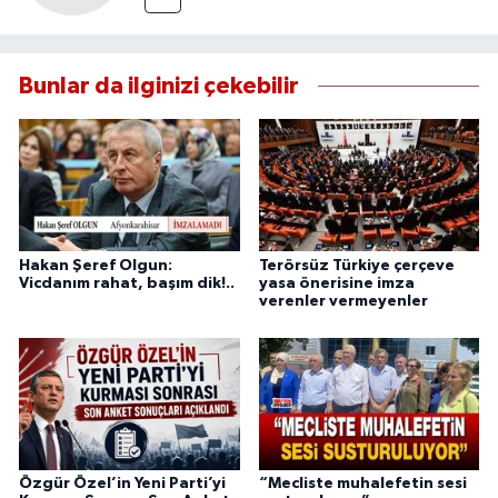
Bunlar da ilginizi çekebilir
Hakan Şeref Olgun:
Terörsüz Türkiye çerçeve
Vicdanım rahat, başım dik!..
yasa önerisine imza
verenler vermeyenler
Özgür Özel’in Yeni Parti’yi
“Mecliste muhalefetin sesi