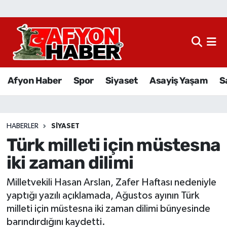
Afyon Haber
Siyaset
Afyon Haber
Spor
Siyaset
Asayiş Yaşam
S
Spor
Asayiş Yaşam
HABERLER
SIYASET
Türk milleti için müstesna
Sağlık
iki zaman dilimi
Eğitim
Milletvekili Hasan Arslan, Zafer Haftası nedeniyle
Sivil Toplum
yaptığı yazılı açıklamada, Ağustos ayının Türk
milleti için müstesna iki zaman dilimi bünyesinde
Ekonomi
barındırdığını kaydetti.