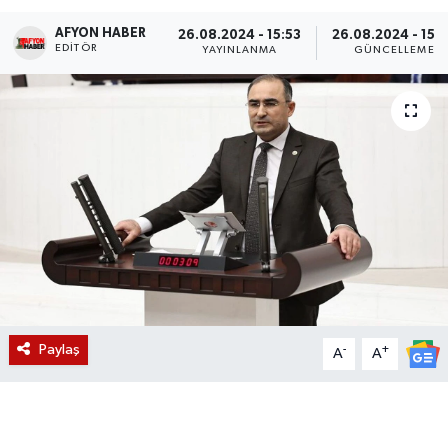
AFYON HABER
Magazin
26.08.2024 - 15:53
26.08.2024 - 15:
EDITÖR
YAYINLANMA
GÜNCELLEME
Etkinlikler
Paylaş
-
+
A
A