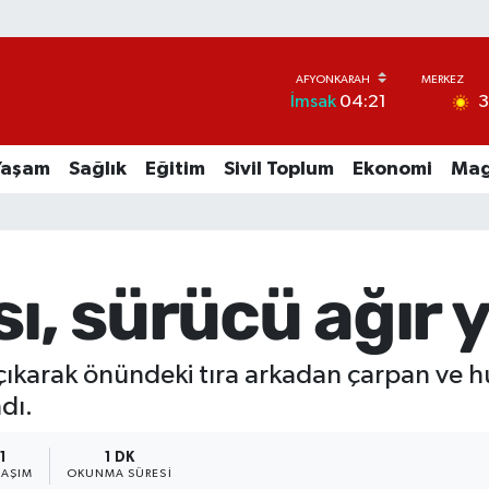
İmsak
04:21
Yaşam
Sağlık
Eğitim
Sivil Toplum
Ekonomi
Mag
sı, sürücü ağır 
çıkarak önündeki tıra arkadan çarpan ve 
dı.
1
1 DK
LAŞIM
OKUNMA SÜRESI