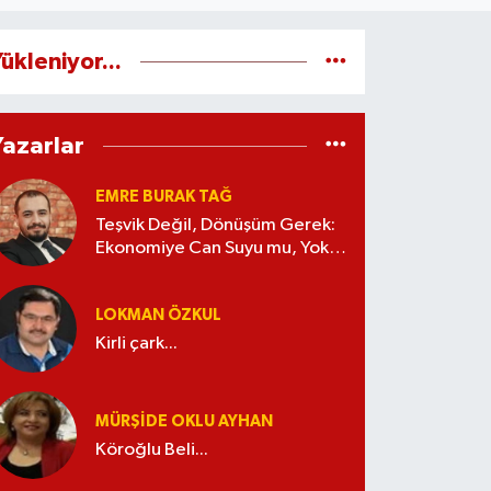
ükleniyor...
Yazarlar
EMRE BURAK TAĞ
Teşvik Değil, Dönüşüm Gerek:
Ekonomiye Can Suyu mu, Yoksa
Kaynak İsrafı mı?
LOKMAN ÖZKUL
Kirli çark...
MÜRŞIDE OKLU AYHAN
Köroğlu Beli...