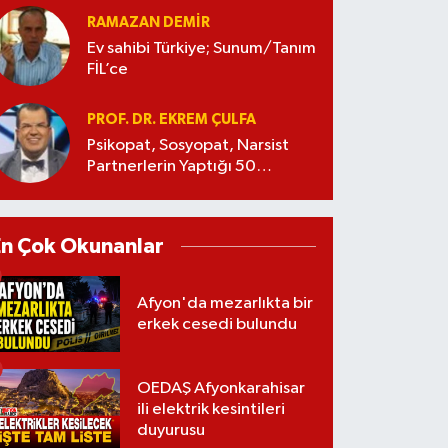
RAMAZAN DEMİR
Ev sahibi Türkiye; Sunum/Tanım
FİL’ce
PROF. DR. EKREM ÇULFA
Psikopat, Sosyopat, Narsist
Partnerlerin Yaptığı 50
Manipülasyon
En Çok Okunanlar
Afyon'da mezarlıkta bir
erkek cesedi bulundu
OEDAŞ Afyonkarahisar
ili elektrik kesintileri
duyurusu