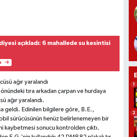
iyesi açıkladı: 6 mahallede su kesintisi
e
üsü ağır yaralandı
1
 önündeki tıra arkadan çarpan ve hurdaya
ü ağır yaralandı.
 geldi. Edinilen bilgilere göre, B.E.,
2
obil sürücüsünün henüz belirlenemeyen bir
ni kaybetmesi sonucu kontrolden çıktı.
n E.G.'nin kullandığı 42 DMP 82 plakalı tır