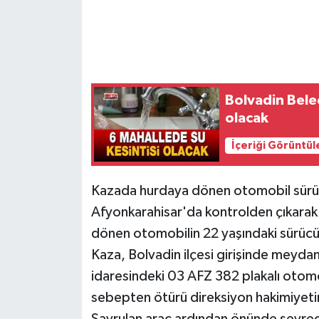
Bolvadin Beled
olacak
İçeriği Görüntül
Kazada hurdaya dönen otomobil sürüc
Afyonkarahisar'da kontrolden çıkarak
dönen otomobilin 22 yaşındaki sürücüs
Kaza, Bolvadin ilçesi girişinde meydana
idaresindeki 03 AFZ 382 plakalı otom
sebepten ötürü direksiyon hakimiyeti
Savrulan araç ardından önünde seyrede