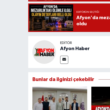
EDITÖRÜN SEÇTIĞI
Afyon'da mezarl
oldu
EDITÖR
Afyon Haber
Bunlar da ilginizi çekebilir