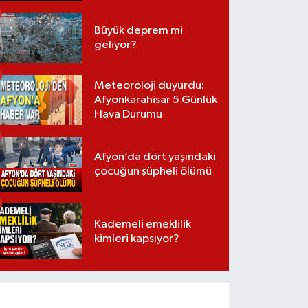
Büyük deprem mi
geliyor?
Meteoroloji duyurdu:
Afyonkarahisar 5 Günlük
Hava Durumu
Afyon’da dört yaşındaki
çocuğun şüpheli ölümü
Kademeli emeklilik
kimleri kapsıyor?