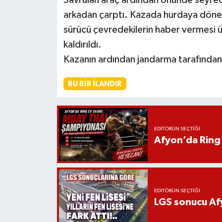
arkadan çarptı. Kazada hurdaya dönen
sürücü çevredekilerin haber vermesi ü
kaldırıldı.
Kazanın ardından jandarma tarafından 
BU BIR İLANDIR
EDITÖRÜN SEÇTIĞI
Afyon’da Ring 
EDITÖRÜN SEÇTIĞI
LGS sonucu Afy