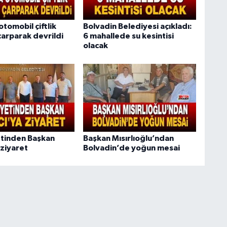
tomobil çiftlik
Bolvadin Belediyesi açıkladı:
çarparak devrildi
6 mahallede su kesintisi
olacak
tinden Başkan
Başkan Mısırlıoğlu’ndan
 ziyaret
Bolvadin’de yoğun mesai