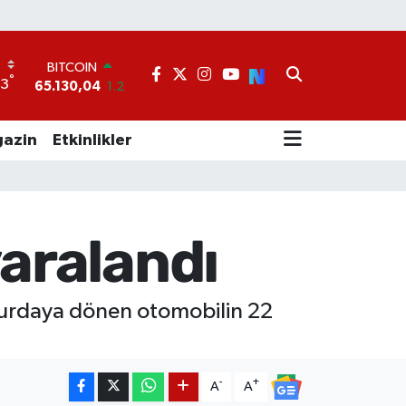
BITCOIN
65.130,04
1.2
°
DOLAR
33
47,7106
0.17
EURO
55,1652
0.27
azin
Etkinlikler
STERLİN
64,4046
0.35
GRAM ALTIN
6648.99
2.59
BİST100
yaralandı
13.773
-19
hurdaya dönen otomobilin 22
-
+
A
A