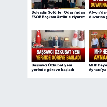
Bolvadin Şoförler Odası’ndan
Afyon’da o
ESOB Başkanı Üstün'e ziyaret
duvarına 
Başsavcı Özkubat yeni
MHP heye
yerinde göreve başladı
Aynacı'ya