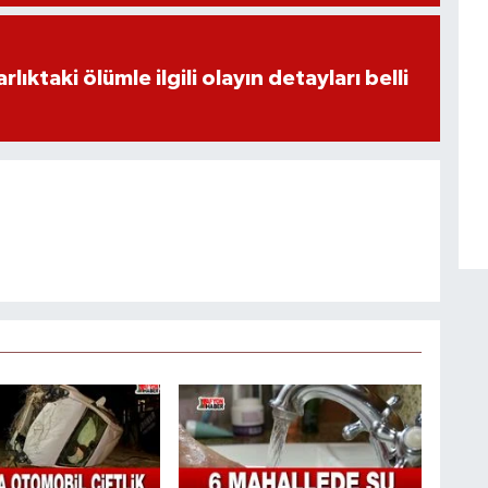
ıktaki ölümle ilgili olayın detayları belli