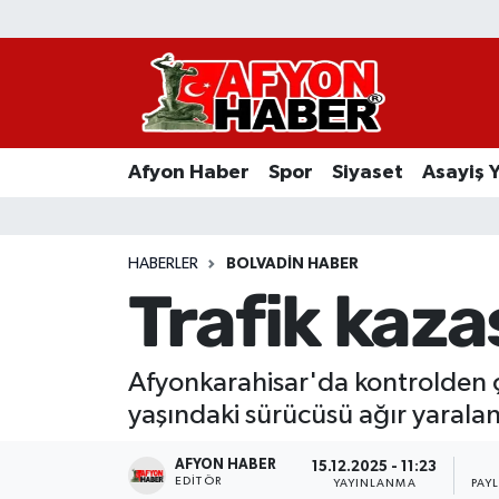
Afyon Haber
Siyaset
Afyon Haber
Spor
Siyaset
Asayiş 
Spor
Asayiş Yaşam
HABERLER
BOLVADIN HABER
Trafik kaza
Sağlık
Eğitim
Afyonkarahisar'da kontrolden 
yaşındaki sürücüsü ağır yaralan
Sivil Toplum
AFYON HABER
15.12.2025 - 11:23
Ekonomi
EDITÖR
YAYINLANMA
PAY