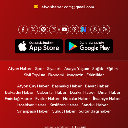
afyonhaber.com@gmail.com
Afyon Haber
Spor
Siyaset
Asayiş Yaşam
Sağlık
Eğitim
Sivil Toplum
Ekonomi
Magazin
Etkinlikler
Afyon Çay Haber
Başmakçı Haber
Bayat Haber
Bolvadin Haber
Çobanlar Haber
Dazkırı Haber
Dinar Haber
Emirdağ Haber
Evciler Haber
Hocalar Haber
İhsaniye Haber
İscehisar Haber
Kızılören Haber
Sandıklı Haber
Sinanpaşa Haber
Şuhut Haber
Sultandağı haber
Haber Yazılımı:
TE Bilişim