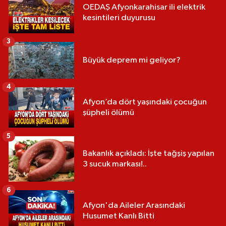
OEDAŞ Afyonkarahisar ili elektrik
kesintileri duyurusu
3
Büyük deprem mi geliyor?
4
Afyon’da dört yaşındaki çocuğun
şüpheli ölümü
5
Bakanlık açıkladı: İşte tağşiş yapılan
3 sucuk markası!..
6
Afyon'da Aileler Arasındaki
Husumet Kanlı Bitti