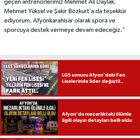
geçen antrenörlerimiz Mehmet Ali Daylak,
Mehmet Yüksel ve Şakir Bozkurt’a da teşekkür
ediyorum. Afyonkarahisar olarak spora ve
sporcuya destek vermeye devam edeceğiz.”
LGS sonucu Afyon'daki Fen
Liselerinde lider değişti!..
Afyon'da mezarlıktaki ölümle
ilgili olayın detayları belli oldu