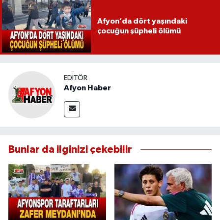
Afyon’da dört yaşındaki
çocuğun şüpheli ölümü
EDITÖR
Afyon Haber
Bunlar da ilginizi çekebilir