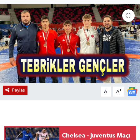
Magazin
Etkinlikler
Paylaş
-
+
A
A
Chelsea - Juventus Maçı