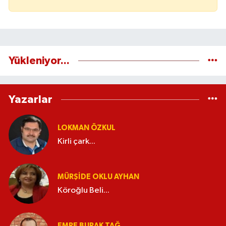
Yükleniyor...
Yazarlar
LOKMAN ÖZKUL
Kirli çark...
MÜRŞIDE OKLU AYHAN
Köroğlu Beli...
EMRE BURAK TAĞ