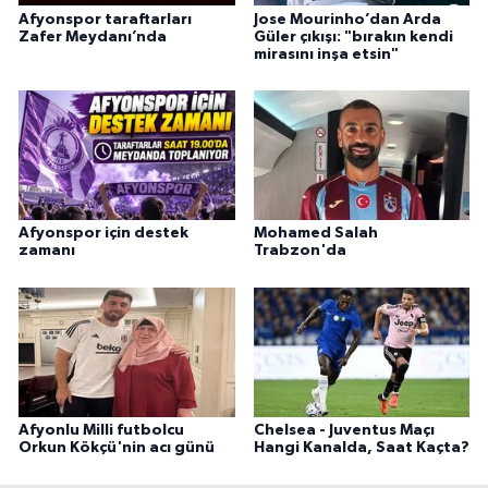
Afyonspor taraftarları
Jose Mourinho’dan Arda
Zafer Meydanı’nda
Güler çıkışı: "bırakın kendi
mirasını inşa etsin"
Afyonspor için destek
Mohamed Salah
zamanı
Trabzon'da
Afyonlu Milli futbolcu
Chelsea - Juventus Maçı
Orkun Kökçü'nin acı günü
Hangi Kanalda, Saat Kaçta?