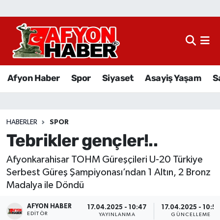
Afyon Haber
Siyaset
Afyon Haber
Spor
Siyaset
Asayiş Yaşam
S
Spor
Asayiş Yaşam
HABERLER
SPOR
Tebrikler gençler!..
Sağlık
Afyonkarahisar TOHM Güreşçileri U-20 Türkiye
Eğitim
Serbest Güreş Şampiyonası’ndan 1 Altın, 2 Bronz
Madalya ile Döndü
Sivil Toplum
AFYON HABER
17.04.2025 - 10:47
17.04.2025 - 10:5
Ekonomi
EDITÖR
YAYINLANMA
GÜNCELLEME