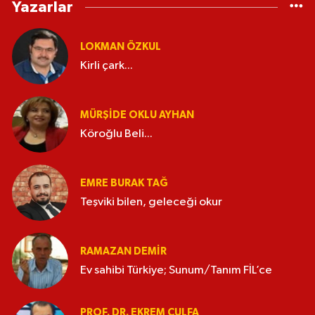
Yazarlar
LOKMAN ÖZKUL
Kirli çark...
MÜRŞIDE OKLU AYHAN
Köroğlu Beli...
EMRE BURAK TAĞ
Teşviki bilen, geleceği okur
RAMAZAN DEMİR
Ev sahibi Türkiye; Sunum/Tanım FİL’ce
PROF. DR. EKREM ÇULFA