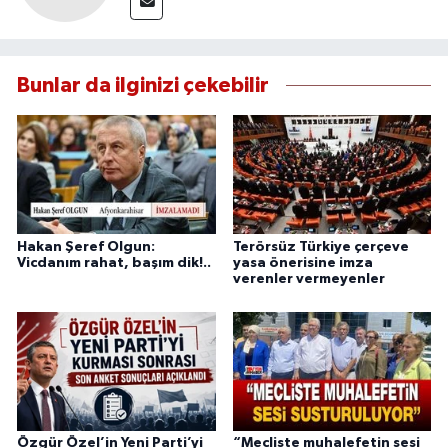
Bunlar da ilginizi çekebilir
Hakan Şeref Olgun:
Terörsüz Türkiye çerçeve
Vicdanım rahat, başım dik!..
yasa önerisine imza
verenler vermeyenler
Özgür Özel’in Yeni Parti’yi
“Mecliste muhalefetin sesi