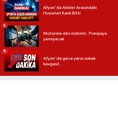
Afyon'da Aileler Arasındaki
Husumet Kanlı Bitti
5
Motorine dev indirim!.. Pompaya
yansıyacak
6
Afyon'da gece yarısı sokak
kavgası!..