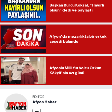
Başkan Burcu Köksal, "Hayırlı
olsun" dedi ve paylaştı
Afyon'da mezarlıkta bir erkek
cesedi bulundu
Afyonlu Milli futbolcu Orkun
Kökçü'nin acı günü
EDITÖR
Afyon Haber