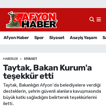
Afyon Haber
Siyaset
Afyon Haber
Spor
Siyaset
Asayiş Yaşam
S
Spor
Asayiş Yaşam
HABERLER
SIYASET
Taytak, Bakan Kurum'a
Sağlık
teşekkür etti
Eğitim
Taytak, Bakanlığın Afyon'da belediyelere verdiği
Sivil Toplum
desteklerin, şehrin güvenli alanlara kavuşmasında
büyük katkı sağladığını belirterek teşekkürlerini
Ekonomi
iletti.