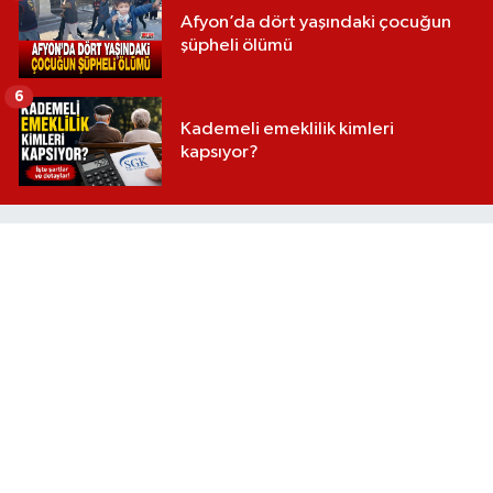
Afyon’da dört yaşındaki çocuğun
şüpheli ölümü
6
Kademeli emeklilik kimleri
kapsıyor?