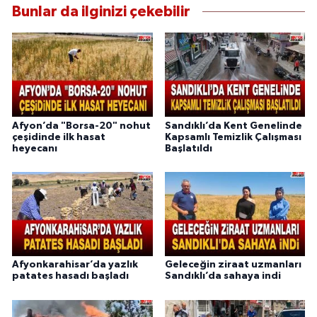
Bunlar da ilginizi çekebilir
Afyon’da "Borsa-20" nohut
Sandıklı’da Kent Genelinde
çeşidinde ilk hasat
Kapsamlı Temizlik Çalışması
heyecanı
Başlatıldı
Afyonkarahisar’da yazlık
Geleceğin ziraat uzmanları
patates hasadı başladı
Sandıklı’da sahaya indi