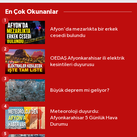
En Çok Okunanlar
1
Afyon'da mezarlıkta bir erkek
cesedi bulundu
2
OEDAŞ Afyonkarahisar ili elektrik
kesintileri duyurusu
3
Büyük deprem mi geliyor?
4
Meteoroloji duyurdu:
Afyonkarahisar 5 Günlük Hava
Durumu
5