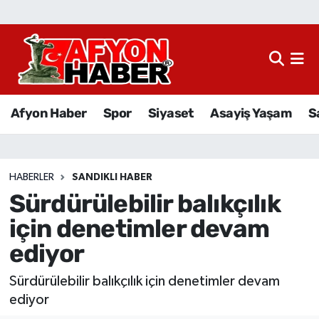
Afyon Haber
Siyaset
Afyon Haber
Spor
Siyaset
Asayiş Yaşam
S
Spor
Asayiş Yaşam
HABERLER
SANDIKLI HABER
Sürdürülebilir balıkçılık
Sağlık
için denetimler devam
Eğitim
ediyor
Sivil Toplum
Sürdürülebilir balıkçılık için denetimler devam
ediyor
Ekonomi