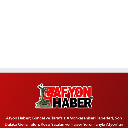
Afyon Haber; Güncel ve Tarafsız Afyonkarahisar Haberleri, Son
Dakika Gelişmeleri, Köşe Yazıları ve Haber Yorumlarıyla Afyon'un