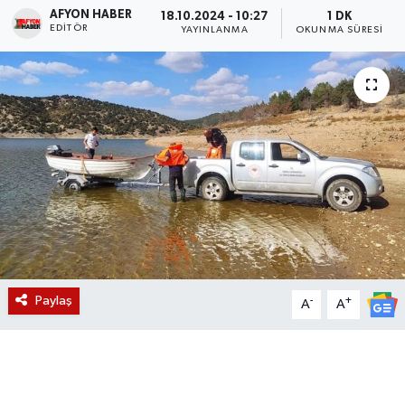
AFYON HABER
18.10.2024 - 10:27
1 DK
EDITÖR
Magazin
YAYINLANMA
OKUNMA SÜRESI
Etkinlikler
Paylaş
-
+
A
A