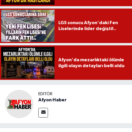
LGS sonucu Afyon'daki Fen
Liselerinde lider değişti!..
Afyon'da mezarlıktaki ölümle
ilgili olayın detayları belli oldu
EDITÖR
Afyon Haber