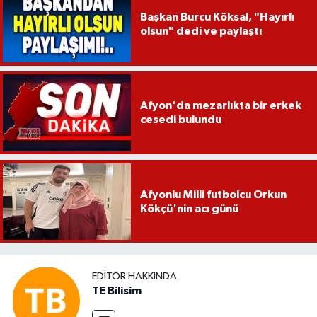
Başkan Burcu Köksal, "Hayırlı
olsun" dedi ve paylaştı
Afyon'da mezarlıkta bir erkek
cesedi bulundu
Afyonlu Milli futbolcu Orkun
Kökçü'nin acı günü
EDITÖR HAKKINDA
TE Bilisim