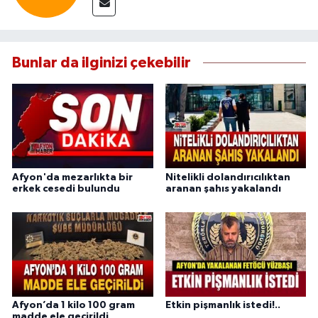
Bunlar da ilginizi çekebilir
Afyon'da mezarlıkta bir
Nitelikli dolandırıcılıktan
erkek cesedi bulundu
aranan şahıs yakalandı
Afyon’da 1 kilo 100 gram
Etkin pişmanlık istedi!..
madde ele geçirildi