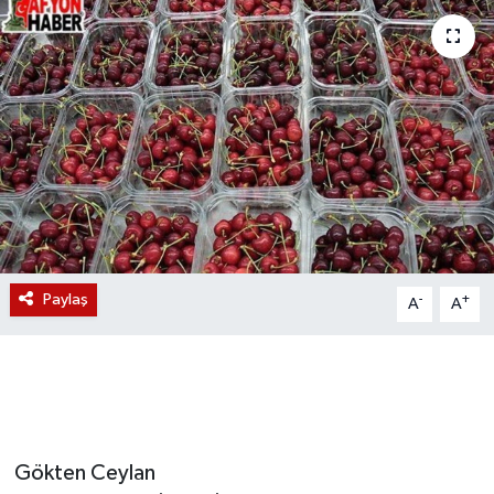
Magazin
Etkinlikler
Paylaş
-
+
A
A
Gökten Ceylan