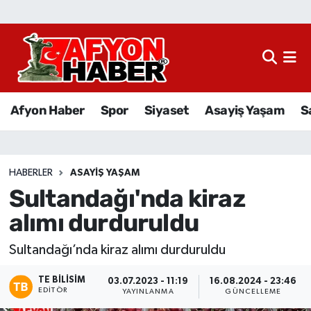
Afyon Haber
Siyaset
Afyon Haber
Spor
Siyaset
Asayiş Yaşam
S
Spor
Asayiş Yaşam
HABERLER
ASAYIŞ YAŞAM
Sultandağı'nda kiraz
Sağlık
alımı durduruldu
Eğitim
Sultandağı’nda kiraz alımı durduruldu
Sivil Toplum
TE BILISIM
03.07.2023 - 11:19
16.08.2024 - 23:46
EDITÖR
YAYINLANMA
GÜNCELLEME
Ekonomi