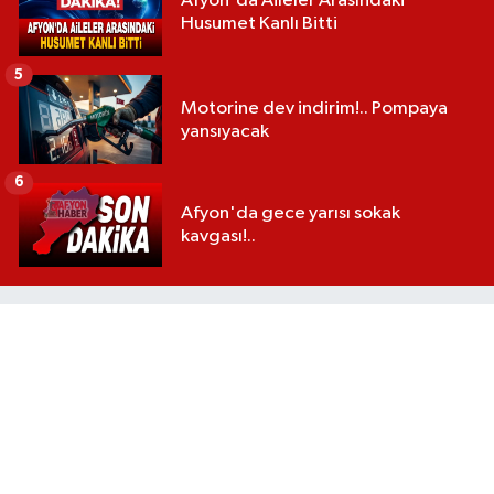
Afyon'da Aileler Arasındaki
Husumet Kanlı Bitti
5
Motorine dev indirim!.. Pompaya
yansıyacak
6
Afyon'da gece yarısı sokak
kavgası!..