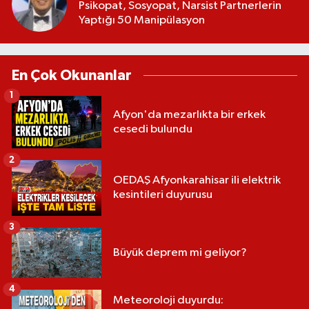
Psikopat, Sosyopat, Narsist Partnerlerin
Yaptığı 50 Manipülasyon
En Çok Okunanlar
1
Afyon'da mezarlıkta bir erkek
cesedi bulundu
2
OEDAŞ Afyonkarahisar ili elektrik
kesintileri duyurusu
3
Büyük deprem mi geliyor?
4
Meteoroloji duyurdu: