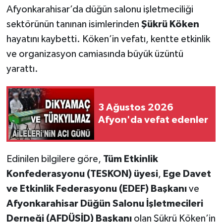
Afyonkarahisar’da düğün salonu işletmeciliği
sektörünün tanınan isimlerinden
Şükrü Köken
hayatını kaybetti. Köken’in vefatı, kentte etkinlik
ve organizasyon camiasında büyük üzüntü
yarattı.
3 Ağustos 2026
Afyon'da vefat edenler
Edinilen bilgilere göre,
Tüm Etkinlik
Konfederasyonu (TESKON) üyesi
,
Ege Davet
ve Etkinlik Federasyonu (EDEF) Başkanı
ve
Afyonkarahisar Düğün Salonu İşletmecileri
Derneği (AFDÜSİD) Başkanı
olan Şükrü Köken’in