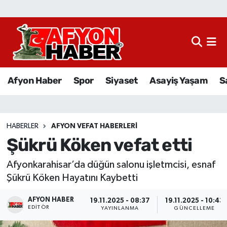
Afyon Haber
Siyaset
Afyon Haber
Spor
Siyaset
Asayiş Yaşam
S
Spor
Asayiş Yaşam
HABERLER
AFYON VEFAT HABERLERI
Şükrü Köken vefat etti
Sağlık
Afyonkarahisar’da düğün salonu işletmcisi, esnaf
Eğitim
Şükrü Köken Hayatını Kaybetti
Sivil Toplum
AFYON HABER
19.11.2025 - 08:37
19.11.2025 - 10:43
EDITÖR
YAYINLANMA
GÜNCELLEME
Ekonomi