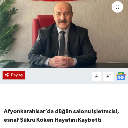
Magazin
Etkinlikler
Paylaş
-
+
A
A
Afyonkarahisar’da düğün salonu işletmcisi,
esnaf Şükrü Köken Hayatını Kaybetti