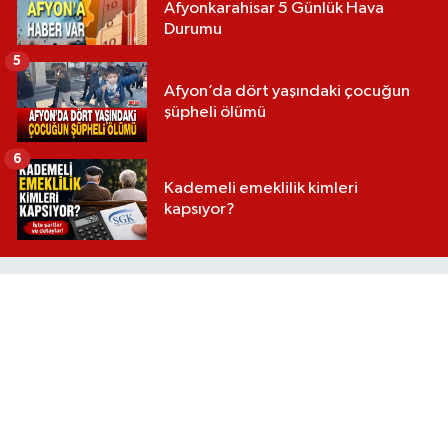
Afyonkarahisar 5 Günlük Hava
Durumu
5
Afyon’da dört yaşındaki çocuğun
şüpheli ölümü
6
Kademeli emeklilik kimleri
kapsıyor?