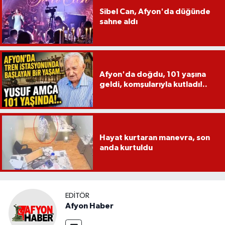
Sibel Can, Afyon'da düğünde
sahne aldı
Afyon'da doğdu, 101 yaşına
geldi, komşularıyla kutladı!..
Hayat kurtaran manevra, son
anda kurtuldu
EDITÖR
Afyon Haber