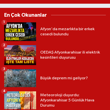
En Çok Okunanlar
1
Afyon'da mezarlıkta bir erkek
cesedi bulundu
2
OEDAŞ Afyonkarahisar ili elektrik
kesintileri duyurusu
3
Büyük deprem mi geliyor?
4
Meteoroloji duyurdu:
Afyonkarahisar 5 Günlük Hava
Durumu