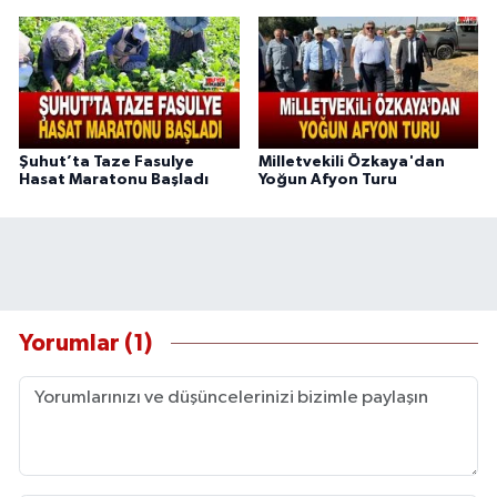
Şuhut’ta Taze Fasulye
Milletvekili Özkaya'dan
Hasat Maratonu Başladı
Yoğun Afyon Turu
Yorumlar (1)