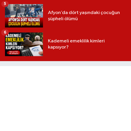
5
Afyon’da dört yaşındaki çocuğun
şüpheli ölümü
6
Kademeli emeklilik kimleri
kapsıyor?