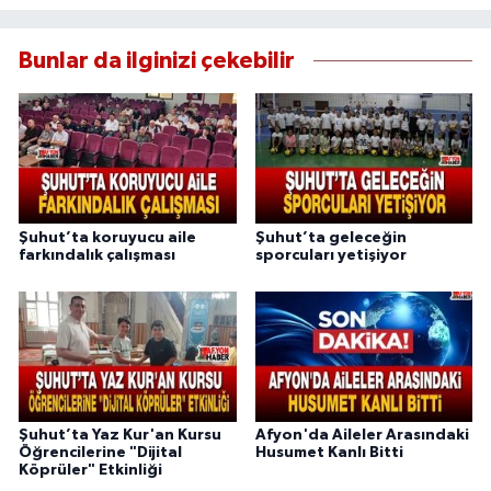
Bunlar da ilginizi çekebilir
Şuhut’ta koruyucu aile
Şuhut’ta geleceğin
farkındalık çalışması
sporcuları yetişiyor
Şuhut’ta Yaz Kur'an Kursu
Afyon'da Aileler Arasındaki
Öğrencilerine "Dijital
Husumet Kanlı Bitti
Köprüler" Etkinliği