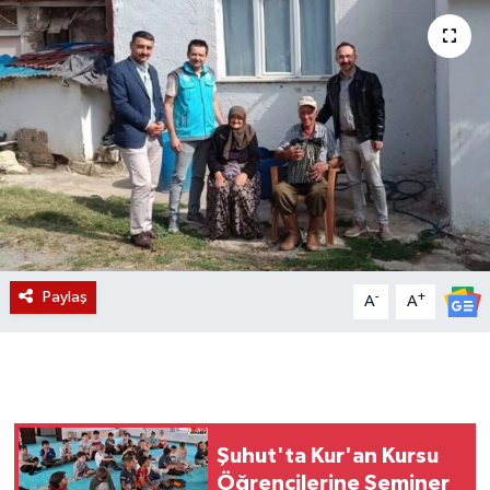
Magazin
Etkinlikler
Paylaş
-
+
A
A
Şuhut'ta Kur'an Kursu
Öğrencilerine Seminer