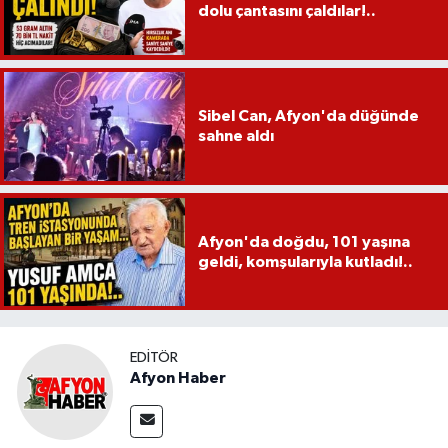
dolu çantasını çaldılar!..
Sibel Can, Afyon'da düğünde
sahne aldı
Afyon'da doğdu, 101 yaşına
geldi, komşularıyla kutladı!..
EDITÖR
Afyon Haber