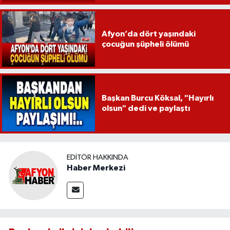
Afyon’da dört yaşındaki
çocuğun şüpheli ölümü
Başkan Burcu Köksal, "Hayırlı
olsun" dedi ve paylaştı
EDITÖR HAKKINDA
Haber Merkezi