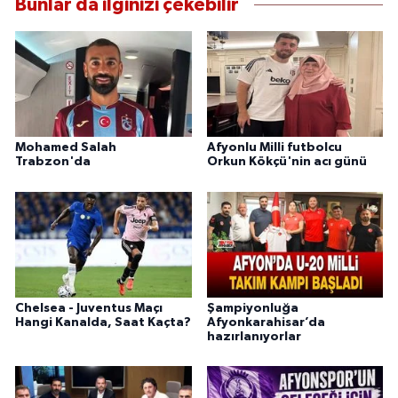
Bunlar da ilginizi çekebilir
Mohamed Salah
Afyonlu Milli futbolcu
Trabzon'da
Orkun Kökçü'nin acı günü
Chelsea - Juventus Maçı
Şampiyonluğa
Hangi Kanalda, Saat Kaçta?
Afyonkarahisar’da
hazırlanıyorlar