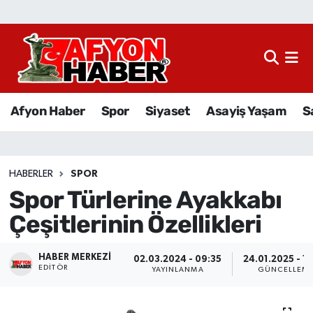
Afyon Haber
Siyaset
Afyon Haber
Spor
Siyaset
Asayiş Yaşam
S
Spor
Asayiş Yaşam
HABERLER
SPOR
Spor Türlerine Ayakkabı
Sağlık
Çeşitlerinin Özellikleri
Eğitim
HABER MERKEZI
02.03.2024 - 09:35
24.01.2025 - 1
Sivil Toplum
EDITÖR
YAYINLANMA
GÜNCELLEM
Ekonomi