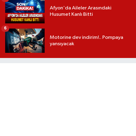
Afyon'da Aileler Arasındaki
Husumet Kanlı Bitti
6
Motorine dev indirim!.. Pompaya
yansıyacak