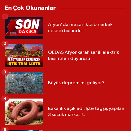
En Çok Okunanlar
1
Afyon'da mezarlıkta bir erkek
cesedi bulundu
2
OEDAŞ Afyonkarahisar ili elektrik
kesintileri duyurusu
3
Büyük deprem mi geliyor?
4
Bakanlık açıkladı: İşte tağşiş yapılan
3 sucuk markası!..
5