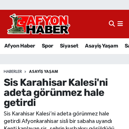
Afyon Haber
Siyaset
Afyon Haber
Spor
Siyaset
Asayiş Yaşam
S
Spor
Asayiş Yaşam
HABERLER
ASAYIŞ YAŞAM
Sis Karahisar Kalesi'ni
Sağlık
adeta görünmez hale
Eğitim
getirdi
Sivil Toplum
Sis Karahisar Kalesi’ni adeta görünmez hale
getirdi Afyonkarahisar sisli bir sabaha uyandı
Ekonomi
Kenti kaplayan sis, şehrin kuşbakışı görüldüğü