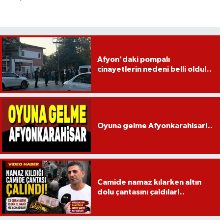
Afyon'daki pompalı
cinayetlerin nedeni belli oldu!..
Oyuna gelme Afyonkarahisar!..
Camide namaz kılarken altın
dolu çantasını çaldılar!..