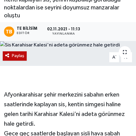
noktalardan ise seyrini doyumsuz manzaralar
Magazin
oluştu
Etkinlikler
TE BILISIM
02.11.2021 - 11:13
EDITÖR
YAYINLANMA
Paylaş
-
+
A
A
Afyonkarahisar şehir merkezini sabahın erken
saatlerinde kaplayan sis, kentin simgesi haline
gelen tarihi Karahisar Kalesi’ni adeta görünmez
hale getirdi.
Gece geç saatlerde başlayan sisli hava sabah