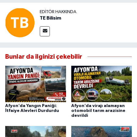
EDITÖR HAKKINDA
TE Bilisim
Bunlar da ilginizi çekebilir
Afyon’da Yangın Paniği:
Afyon’da virajı alamayan
İtfaiye Alevleri Durdurdu
otomobil tarım arazisine
devrildi