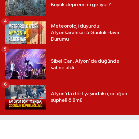
Büyük deprem mi geliyor?
4
Meteoroloji duyurdu:
Afyonkarahisar 5 Günlük Hava
Durumu
5
Sibel Can, Afyon'da düğünde
sahne aldı
6
Afyon’da dört yaşındaki çocuğun
şüpheli ölümü