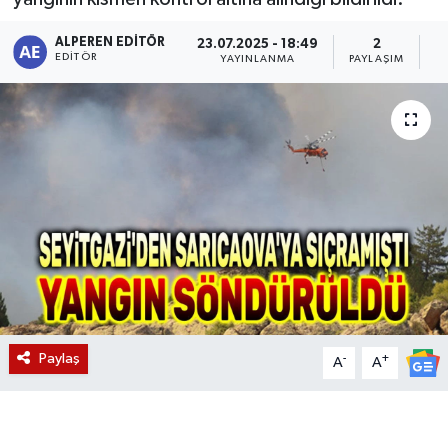
Magazin
ALPEREN EDITÖR
23.07.2025 - 18:49
2
EDITÖR
YAYINLANMA
PAYLAŞIM
O
Etkinlikler
Paylaş
-
+
A
A