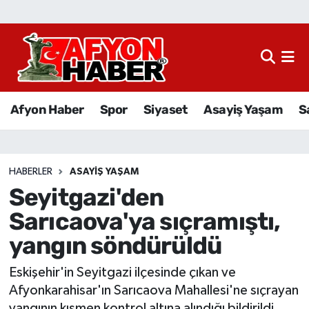
Afyon Haber
Siyaset
Afyon Haber
Spor
Siyaset
Asayiş Yaşam
S
Spor
Asayiş Yaşam
HABERLER
ASAYIŞ YAŞAM
Seyitgazi'den
Sağlık
Sarıcaova'ya sıçramıştı,
Eğitim
yangın söndürüldü
Sivil Toplum
Eskişehir'in Seyitgazi ilçesinde çıkan ve
Afyonkarahisar'ın Sarıcaova Mahallesi'ne sıçrayan
Ekonomi
yangının kısmen kontrol altına alındığı bildirildi.