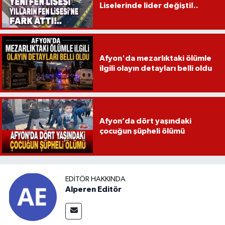
Liselerinde lider değişti!..
Afyon'da mezarlıktaki ölümle
ilgili olayın detayları belli oldu
Afyon’da dört yaşındaki
çocuğun şüpheli ölümü
EDITÖR HAKKINDA
Alperen Editör