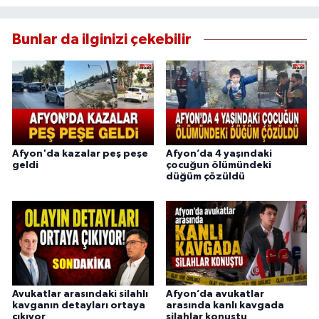
Bunlar da ilginizi çekebilir
Afyon'da kazalar peş peşe
Afyon’da 4 yaşındaki
geldi
çocuğun ölümündeki
düğüm çözüldü
Avukatlar arasındaki silahlı
Afyon’da avukatlar
kavganın detayları ortaya
arasında kanlı kavgada
çıkıyor
silahlar konuştu