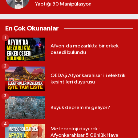
Yaptığı 50 Manipülasyon
En Çok Okunanlar
1
Afyon'da mezarlıkta bir erkek
cesedi bulundu
2
OEDAŞ Afyonkarahisar ili elektrik
kesintileri duyurusu
3
Büyük deprem mi geliyor?
4
Meteoroloji duyurdu:
Afyonkarahisar 5 Günlük Hava