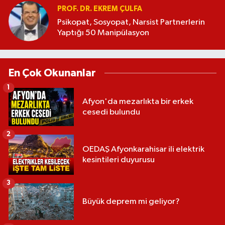
PROF. DR. EKREM ÇULFA
Psikopat, Sosyopat, Narsist Partnerlerin
Yaptığı 50 Manipülasyon
En Çok Okunanlar
1
Afyon'da mezarlıkta bir erkek
cesedi bulundu
2
OEDAŞ Afyonkarahisar ili elektrik
kesintileri duyurusu
3
Büyük deprem mi geliyor?