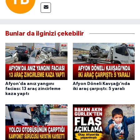
Bunlar da ilginizi çekebilir
Afyon’da anız yangını
Afyon Döneli Kavşağı’nda
faciası: 13 araç zincirleme
iki araç çarpıştı: 5 yaralı
kaza yaptı