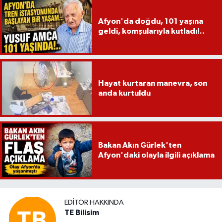
Afyon'da doğdu, 101 yaşına
geldi, komşularıyla kutladı!..
Hayat kurtaran manevra, son
anda kurtuldu
Bakan Akın Gürlek'ten
Afyon'daki olayla ilgili açıklama
EDITÖR HAKKINDA
TE Bilisim