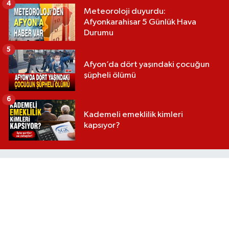
4
Meteoroloji duyurdu:
Afyonkarahisar 5 Günlük Hava
Durumu
5
Afyon’da dört yaşındaki çocuğun
şüpheli ölümü
6
Kademeli emeklilik kimleri
kapsıyor?