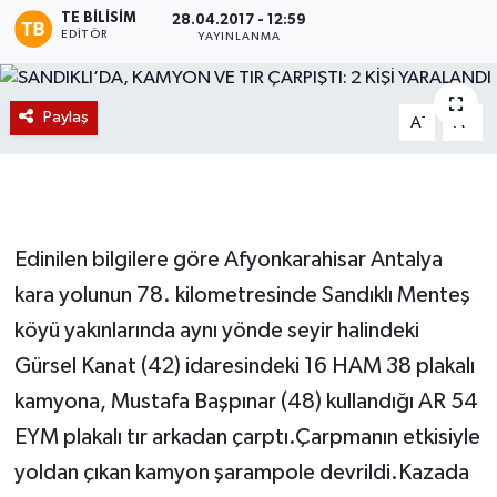
TE BILISIM
28.04.2017 - 12:59
EDITÖR
Magazin
YAYINLANMA
Etkinlikler
Paylaş
-
+
A
A
Edinilen bilgilere göre Afyonkarahisar Antalya
kara yolunun 78. kilometresinde Sandıklı Menteş
köyü yakınlarında aynı yönde seyir halindeki
Gürsel Kanat (42) idaresindeki 16 HAM 38 plakalı
kamyona, Mustafa Başpınar (48) kullandığı AR 54
EYM plakalı tır arkadan çarptı.Çarpmanın etkisiyle
yoldan çıkan kamyon şarampole devrildi.Kazada