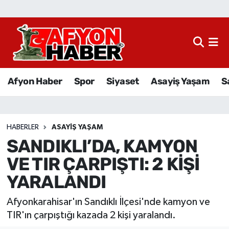
Afyon Haber
Siyaset
Afyon Haber
Spor
Siyaset
Asayiş Yaşam
S
Spor
Asayiş Yaşam
HABERLER
ASAYIŞ YAŞAM
SANDIKLI’DA, KAMYON
Sağlık
VE TIR ÇARPIŞTI: 2 KİŞİ
Eğitim
YARALANDI
Sivil Toplum
Afyonkarahisar'ın Sandıklı İlçesi'nde kamyon ve
TIR'ın çarpıştığı kazada 2 kişi yaralandı.
Ekonomi