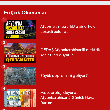
En Çok Okunanlar
1
Afyon'da mezarlıkta bir erkek
cesedi bulundu
2
OEDAŞ Afyonkarahisar ili elektrik
kesintileri duyurusu
3
Büyük deprem mi geliyor?
4
Meteoroloji duyurdu:
Afyonkarahisar 5 Günlük Hava
Durumu