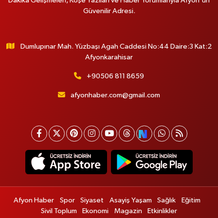
Dakika Gelişmeleri, Köşe Yazıları ve Haber Yorumlarıyla Afyon'un
Güvenilir Adresi.
Dumlupınar Mah. Yüzbaşı Agah Caddesi No:44 Daire:3 Kat:2
Afyonkarahisar
+90506 811 8659
afyonhaber.com@gmail.com
Afyon Haber
Spor
Siyaset
Asayiş Yaşam
Sağlık
Eğitim
Sivil Toplum
Ekonomi
Magazin
Etkinlikler