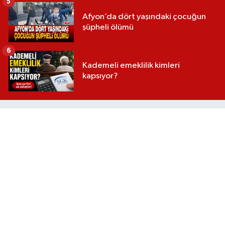
5
Afyon’da dört yaşındaki çocuğun
şüpheli ölümü
6
Kademeli emeklilik kimleri
kapsıyor?