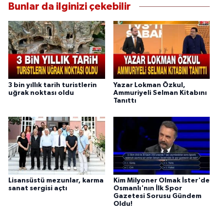
Bunlar da ilginizi çekebilir
3 bin yıllık tarih turistlerin
Yazar Lokman Özkul,
uğrak noktası oldu
Ammuriyeli Selman Kitabını
Tanıttı
Lisansüstü mezunlar, karma
Kim Milyoner Olmak İster'de
sanat sergisi açtı
Osmanlı'nın İlk Spor
Gazetesi Sorusu Gündem
Oldu!