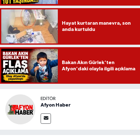
Hayat kurtaran manevra, son
anda kurtuldu
Bakan Akın Gürlek'ten
Afyon'daki olayla ilgili açıklama
EDITÖR
Afyon Haber