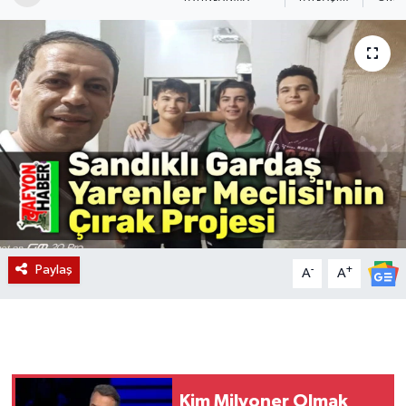
Magazin
Etkinlikler
Paylaş
-
+
A
A
Kim Milyoner Olmak