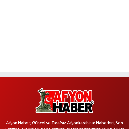
Afyon Haber; Güncel ve Tarafsız Afyonkarahisar Haberleri, Son