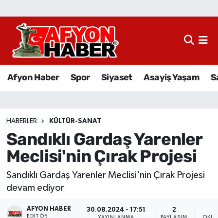
Afyon Haber
Siyaset
Afyon Haber
Spor
Siyaset
Asayiş Yaşam
S
Spor
Asayiş Yaşam
HABERLER
KÜLTÜR-SANAT
Sandıklı Gardaş Yarenler
Sağlık
Meclisi'nin Çırak Projesi
Eğitim
Sandıklı Gardaş Yarenler Meclisi'nin Çırak Projesi
Sivil Toplum
devam ediyor
AFYON HABER
Ekonomi
30.08.2024 - 17:51
2
EDITÖR
YAYINLANMA
PAYLAŞIM
OKUN