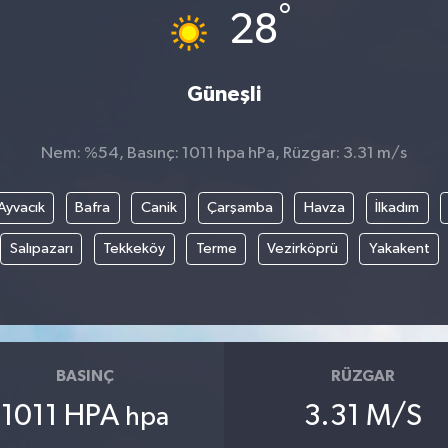
°
28
Güneşli
Nem: %54, Basınç: 1011 hpa hPa, Rüzgar: 3.31 m/s
Ayvacık
Bafra
Canik
Çarşamba
Havza
İlkadım
Salıpazarı
Tekkeköy
Terme
Vezirköprü
Yakakent
BASINÇ
RÜZGAR
1011 HPA
3.31 M/S
hpa