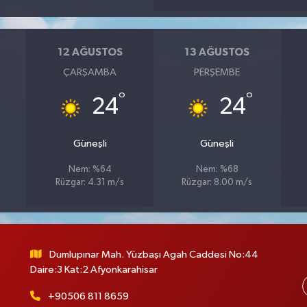
12 AĞUSTOS
13 AĞUSTOS
ÇARŞAMBA
PERŞEMBE
°
°
24
24
Güneşli
Güneşli
Nem: %64
Nem: %68
Rüzgar: 4.31 m/s
Rüzgar: 8.00 m/s
Dumlupınar Mah. Yüzbaşı Agah Caddesi No:44
Daire:3 Kat:2 Afyonkarahisar
+90506 811 8659