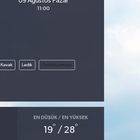
09 Ağustos Pazar
11:00
Kavak
Ladik
Ondokuzmayıs
EN DÜŞÜK / EN YÜKSEK
°
°
19
/ 28