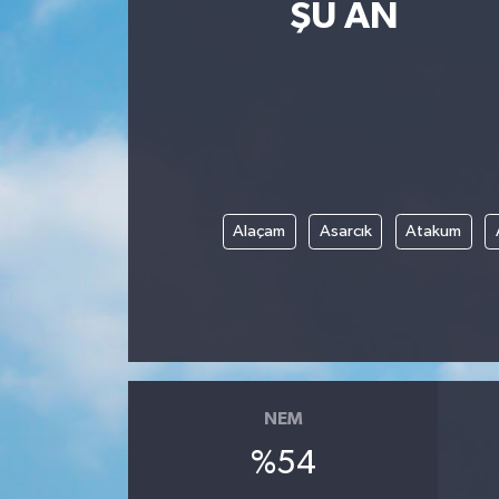
ŞU AN
Magazin
Etkinlikler
Alaçam
Asarcık
Atakum
NEM
%54