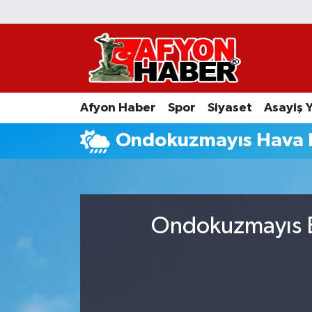
Afyon Haber
Siyaset
Afyon Haber
Spor
Siyaset
Asayiş 
Spor
Ondokuzmayıs Hava
Asayiş Yaşam
Sağlık
Ondokuzmayıs B
Eğitim
Sivil Toplum
Ekonomi