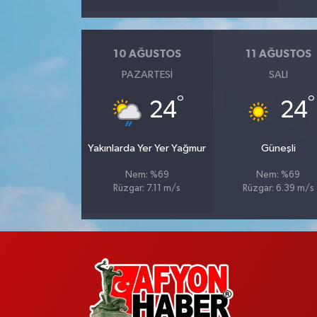
10 AĞUSTOS
11 AĞUSTOS
PAZARTESI
SALI
°
°
24
24
Yakınlarda Yer Yer Yağmur
Güneşli
Nem: %69
Nem: %69
Rüzgar: 7.11 m/s
Rüzgar: 6.39 m/s