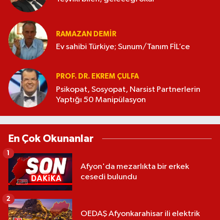
RAMAZAN DEMİR
Ev sahibi Türkiye; Sunum/Tanım FİL’ce
PROF. DR. EKREM ÇULFA
Psikopat, Sosyopat, Narsist Partnerlerin
Yaptığı 50 Manipülasyon
En Çok Okunanlar
1
Afyon'da mezarlıkta bir erkek
cesedi bulundu
2
OEDAŞ Afyonkarahisar ili elektrik