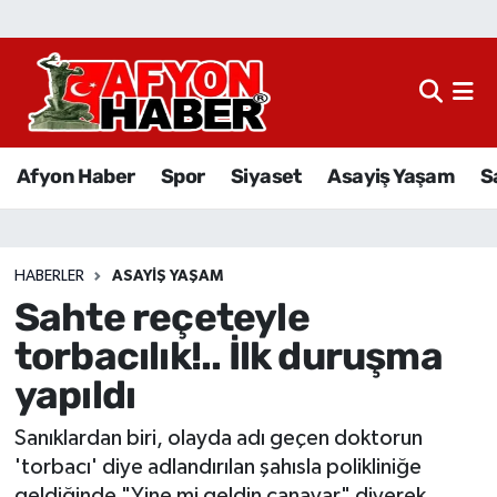
Afyon Haber
Siyaset
Afyon Haber
Spor
Siyaset
Asayiş Yaşam
S
Spor
Asayiş Yaşam
HABERLER
ASAYIŞ YAŞAM
Sahte reçeteyle
Sağlık
torbacılık!.. İlk duruşma
Eğitim
yapıldı
Sivil Toplum
Sanıklardan biri, olayda adı geçen doktorun
'torbacı' diye adlandırılan şahısla polikliniğe
Ekonomi
geldiğinde "Yine mi geldin canavar" diyerek