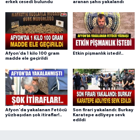
erkek cesedi bulundu
aranan şahıs yakalandı
Afyon’da 1 kilo 100 gram
Etkin pişmanlık istedi!..
madde ele geçirildi
Afyon'da yakalanan Fetöcü
Son firari yakalandı: Burkay
yüzbaşıdan şok itiraflar!..
Karatepe adliyeye sevk
edildi