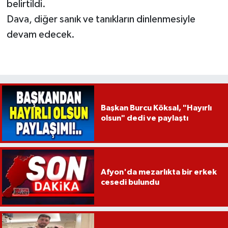
belirtildi.
Dava, diğer sanık ve tanıkların dinlenmesiyle
devam edecek.
Başkan Burcu Köksal, "Hayırlı
olsun" dedi ve paylaştı
Afyon'da mezarlıkta bir erkek
cesedi bulundu