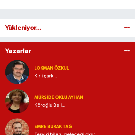
Yükleniyor...
Yazarlar
LOKMAN ÖZKUL
Kirli çark...
MÜRŞIDE OKLU AYHAN
Köroğlu Beli...
EMRE BURAK TAĞ
Teşviki bilen, geleceği okur