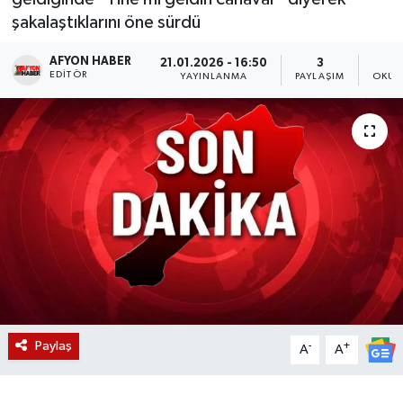
şakalaştıklarını öne sürdü
Magazin
AFYON HABER
21.01.2026 - 16:50
3
EDITÖR
Etkinlikler
YAYINLANMA
PAYLAŞIM
OKUN
Paylaş
-
+
A
A