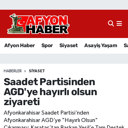
Afyon Haber
Siyaset
Afyon Haber
Spor
Siyaset
Asayiş Yaşam
S
Spor
Asayiş Yaşam
HABERLER
SIYASET
Saadet Partisinden
Sağlık
AGD'ye hayırlı olsun
Eğitim
ziyareti
Sivil Toplum
Afyonkarahisar Saadet Partisi’nden
Afyonkarahisar AGD’ye "Hayırlı Olsun"
Ekonomi
Çıkarması: Karataş’tan Başkan Yeşil’e Tam Destek