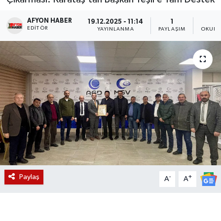
Magazin
AFYON HABER
19.12.2025 - 11:14
1
2
EDITÖR
YAYINLANMA
PAYLAŞIM
OKUNM
Etkinlikler
Paylaş
-
+
A
A