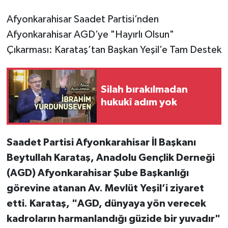
Afyonkarahisar Saadet Partisi’nden
Afyonkarahisar AGD’ye "Hayırlı Olsun"
Çıkarması: Karataş’tan Başkan Yeşil’e Tam Destek
Silah bırakılmadan
hukukî adım yok
Saadet Partisi Afyonkarahisar İl Başkanı
Beytullah Karataş, Anadolu Gençlik Derneği
(AGD) Afyonkarahisar Şube Başkanlığı
görevine atanan Av. Mevlüt Yeşil’i ziyaret
etti. Karataş, "AGD, dünyaya yön verecek
kadroların harmanlandığı güzide bir yuvadır"