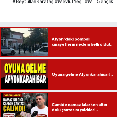
#BeytullahKarataş #MevlütYeşil #MilliGençlik
Afyon'daki pompalı
cinayetlerin nedeni belli oldu!..
Oyuna gelme Afyonkarahisar!..
Camide namaz kılarken altın
dolu çantasını çaldılar!..