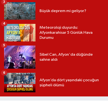
3
Büyük deprem mi geliyor?
4
Meteoroloji duyurdu:
Afyonkarahisar 5 Günlük Hava
Durumu
5
Sibel Can, Afyon'da düğünde
sahne aldı
6
Afyon’da dört yaşındaki çocuğun
şüpheli ölümü