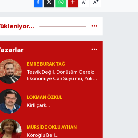
-
+
A
A
ükleniyor...
Yazarlar
EMRE BURAK TAĞ
Teşvik Değil, Dönüşüm Gerek:
Ekonomiye Can Suyu mu, Yoksa
Kaynak İsrafı mı?
LOKMAN ÖZKUL
Kirli çark...
MÜRŞIDE OKLU AYHAN
Köroğlu Beli...