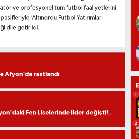
tör ve profesyonel tüm futbol faaliyetlerini
 pasifleriyle ‘Altınordu Futbol Yatırımları
i dile getirildi.
ne Afyon’da rastlandı
1
on'daki Fen Liselerinde lider değişti!..
2