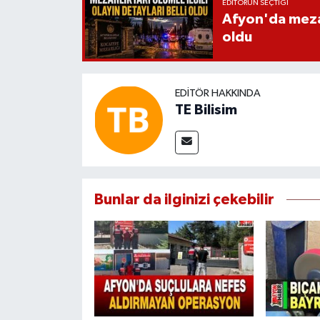
EDITÖRÜN SEÇTIĞI
Afyon'da mezarl
oldu
EDITÖR HAKKINDA
TE Bilisim
Bunlar da ilginizi çekebilir