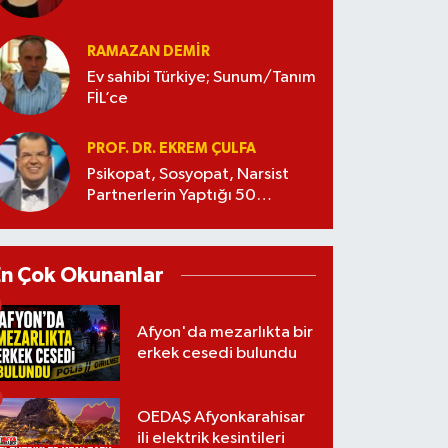
RAMAZAN DEMİR
Ev sahibi Türkiye; Sunum/Tanım
FİL’ce
PROF. DR. EKREM ÇULFA
Psikopat, Sosyopat, Narsist
Partnerlerin Yaptığı 50
Manipülasyon
En Çok Okunanlar
Afyon'da mezarlıkta bir
erkek cesedi bulundu
OEDAŞ Afyonkarahisar
ili elektrik kesintileri