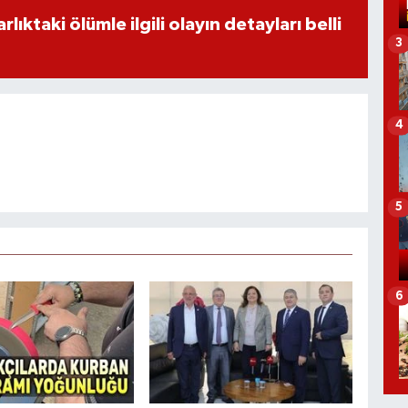
ıktaki ölümle ilgili olayın detayları belli
3
4
5
6