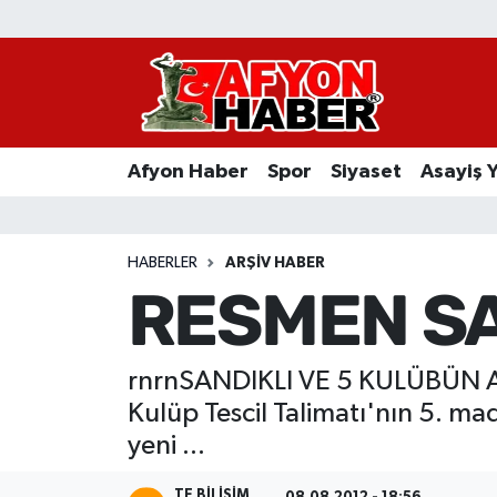
Afyon Haber
Siyaset
Afyon Haber
Spor
Siyaset
Asayiş 
Spor
Asayiş Yaşam
HABERLER
ARŞIV HABER
RESMEN S
Sağlık
Eğitim
rnrnSANDIKLI VE 5 KULÜBÜN ADI
Kulüp Tescil Talimatı'nın 5. ma
Sivil Toplum
yeni ...
Ekonomi
TE BILISIM