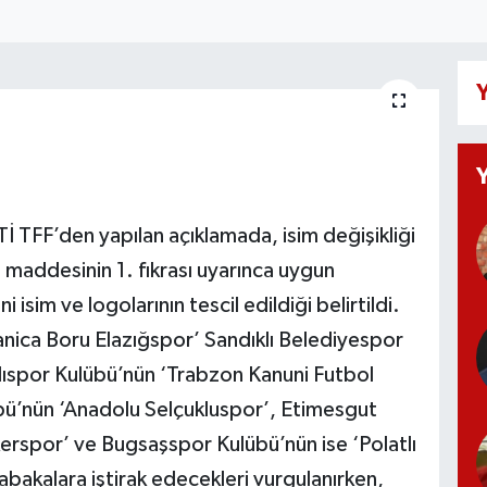
Y
FF’den yapılan açıklamada, isim değişikliği
5. maddesinin 1. fıkrası uyarınca uygun
 isim ve logolarının tescil edildiği belirtildi.
anica Boru Elazığspor’ Sandıklı Belediyespor
lıspor Kulübü’nün ‘Trabzon Kanuni Futbol
ü’nün ‘Anadolu Selçukluspor’, Etimesgut
rspor’ ve Bugsaşspor Kulübü’nün ise ‘Polatlı
akalara iştirak edecekleri vurgulanırken,