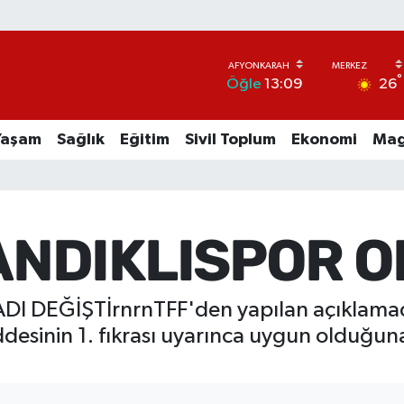
°
26
Öğle
13:09
Yaşam
Sağlık
Eğitim
Sivil Toplum
Ekonomi
Mag
ANDIKLISPOR O
 DEĞİŞTİrnrnTFF'den yapılan açıklamada, 
ddesinin 1. fıkrası uyarınca uygun olduğuna