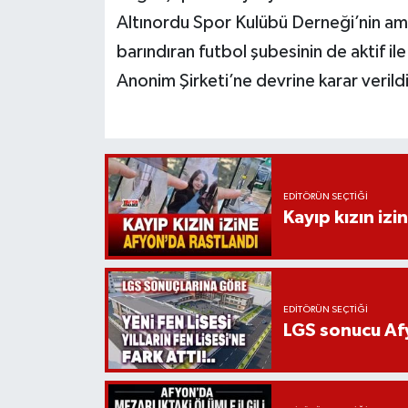
Altınordu Spor Kulübü Derneği’nin ama
barındıran futbol şubesinin de aktif ile
Anonim Şirketi’ne devrine karar verildiğ
EDITÖRÜN SEÇTIĞI
Kayıp kızın izi
EDITÖRÜN SEÇTIĞI
LGS sonucu Afy