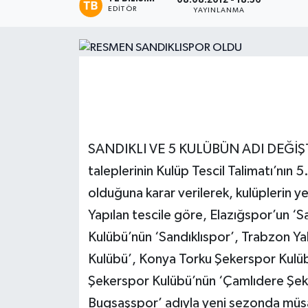
08.08.2012 - 18:56
EDITÖR
YAYINLANMA
Magazin
Etkinlikler
SANDIKLI VE 5 KULÜBÜN ADI DEĞİŞTİ T
taleplerinin Kulüp Tescil Talimatı’nın 
olduğuna karar verilerek, kulüplerin yeni
Yapılan tescile göre, Elazığspor’un ‘S
Kulübü’nün ‘Sandıklıspor’, Trabzon Ya
Kulübü’, Konya Torku Şekerspor Kulüb
Şekerspor Kulübü’nün ‘Çamlıdere Şeke
Bugsaşspor’ adıyla yeni sezonda müsab