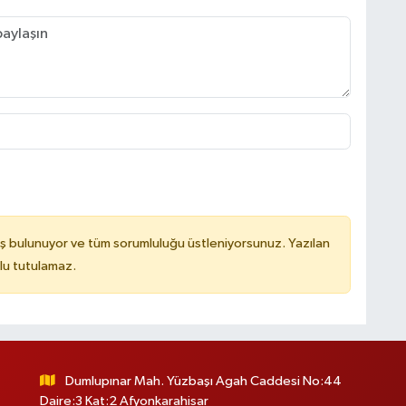
ş bulunuyor ve tüm sorumluluğu üstleniyorsunuz. Yazılan
lu tutulamaz.
Dumlupınar Mah. Yüzbaşı Agah Caddesi No:44
Daire:3 Kat:2 Afyonkarahisar