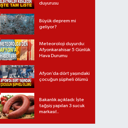
duyurusu
Büyük deprem mi
geliyor?
Meteoroloji duyurdu:
Afyonkarahisar 5 Günlük
Hava Durumu
Afyon’da dört yaşındaki
çocuğun şüpheli ölümü
Bakanlık açıkladı: İşte
tağşiş yapılan 3 sucuk
markası!..