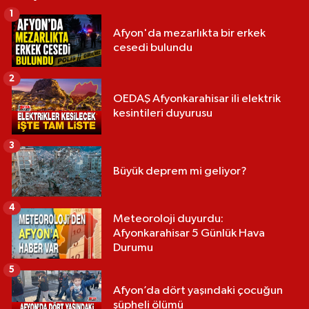
1
Afyon'da mezarlıkta bir erkek
cesedi bulundu
2
OEDAŞ Afyonkarahisar ili elektrik
kesintileri duyurusu
3
Büyük deprem mi geliyor?
4
Meteoroloji duyurdu:
Afyonkarahisar 5 Günlük Hava
Durumu
5
Afyon’da dört yaşındaki çocuğun
şüpheli ölümü