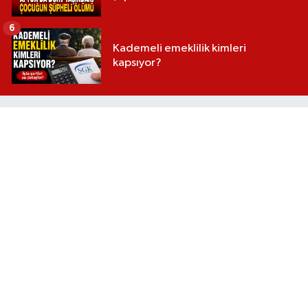
6
Kademeli emeklilik kimleri
kapsıyor?