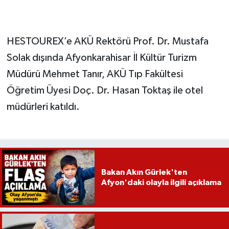
HESTOUREX’e AKÜ Rektörü Prof. Dr. Mustafa
Solak dışında Afyonkarahisar İl Kültür Turizm
Müdürü Mehmet Tanır, AKÜ Tıp Fakültesi
Öğretim Üyesi Doç. Dr. Hasan Toktaş ile otel
müdürleri katıldı.
Bakan Akın Gürlek'ten
Afyon'daki olayla ilgili açıklama