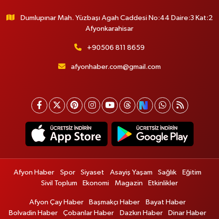
Dumlupınar Mah. Yüzbaşı Agah Caddesi No:44 Daire:3 Kat:2
Afyonkarahisar
+90506 811 8659
afyonhaber.com@gmail.com
Afyon Haber
Spor
Siyaset
Asayiş Yaşam
Sağlık
Eğitim
Sivil Toplum
Ekonomi
Magazin
Etkinlikler
Afyon Çay Haber
Başmakçı Haber
Bayat Haber
Bolvadin Haber
Çobanlar Haber
Dazkırı Haber
Dinar Haber