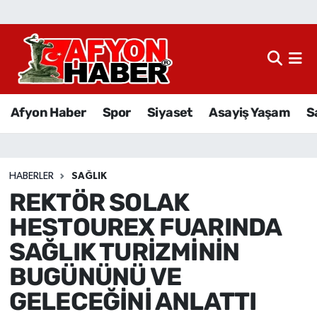
Afyon Haber
Siyaset
Afyon Haber
Spor
Siyaset
Asayiş Yaşam
S
Spor
Asayiş Yaşam
HABERLER
SAĞLIK
REKTÖR SOLAK
Sağlık
HESTOUREX FUARINDA
Eğitim
SAĞLIK TURİZMİNİN
BUGÜNÜNÜ VE
Sivil Toplum
GELECEĞİNİ ANLATTI
Ekonomi