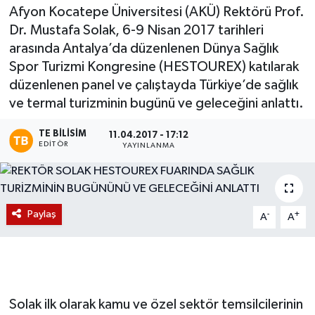
Afyon Kocatepe Üniversitesi (AKÜ) Rektörü Prof.
Magazin
Dr. Mustafa Solak, 6-9 Nisan 2017 tarihleri
arasında Antalya’da düzenlenen Dünya Sağlık
Etkinlikler
Spor Turizmi Kongresine (HESTOUREX) katılarak
düzenlenen panel ve çalıştayda Türkiye’de sağlık
ve termal turizminin bugünü ve geleceğini anlattı.
TE BILISIM
11.04.2017 - 17:12
EDITÖR
YAYINLANMA
Paylaş
-
+
A
A
Solak ilk olarak kamu ve özel sektör temsilcilerinin