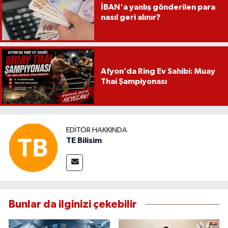
İBAN'a yanlış gönderilen para
nasıl geri alınır?
Afyon’da Ring Ev Sahibi: Muay
Thai Şampiyonası
EDITÖR HAKKINDA
TE Bilisim
Bunlar da ilginizi çekebilir