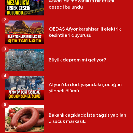
Afyon'da mezarlıkta bir erkek
cesedi bulundu
2
OEDAŞ Afyonkarahisar ili elektrik
kesintileri duyurusu
3
Büyük deprem mi geliyor?
4
Afyon’da dört yaşındaki çocuğun
şüpheli ölümü
5
Bakanlık açıkladı: İşte tağşiş yapılan
3 sucuk markası!..