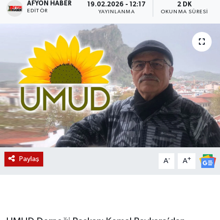
AFYON HABER
19.02.2026 - 12:17
2 DK
EDITÖR
YAYINLANMA
OKUNMA SÜRESI
Magazin
Etkinlikler
Paylaş
-
+
A
A