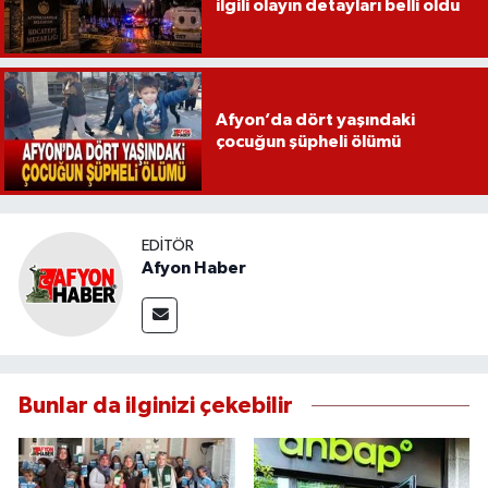
ilgili olayın detayları belli oldu
Afyon’da dört yaşındaki
çocuğun şüpheli ölümü
EDITÖR
Afyon Haber
Bunlar da ilginizi çekebilir