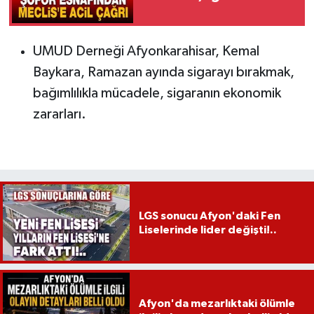
UMUD Derneği Afyonkarahisar, Kemal
Baykara, Ramazan ayında sigarayı bırakmak,
bağımlılıkla mücadele, sigaranın ekonomik
zararları.
LGS sonucu Afyon'daki Fen
Liselerinde lider değişti!..
Afyon'da mezarlıktaki ölümle