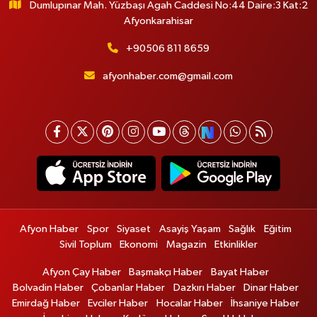
Dumlupınar Mah. Yüzbaşı Agah Caddesi No:44 Daire:3 Kat:2
Afyonkarahisar
+90506 811 8659
afyonhaber.com@gmail.com
Afyon Haber
Spor
Siyaset
Asayiş Yaşam
Sağlık
Eğitim
Sivil Toplum
Ekonomi
Magazin
Etkinlikler
Afyon Çay Haber
Başmakçı Haber
Bayat Haber
Bolvadin Haber
Çobanlar Haber
Dazkırı Haber
Dinar Haber
Emirdağ Haber
Evciler Haber
Hocalar Haber
İhsaniye Haber