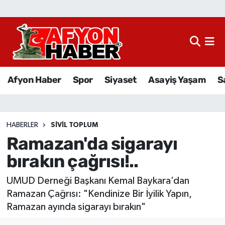
Afyon Haber
Siyaset
Afyon Haber
Spor
Siyaset
Asayiş Yaşam
S
Spor
Asayiş Yaşam
HABERLER
SIVIL TOPLUM
Ramazan'da sigarayı
Sağlık
bırakın çağrısı!..
Eğitim
UMUD Derneği Başkanı Kemal Baykara’dan
Sivil Toplum
Ramazan Çağrısı: "Kendinize Bir İyilik Yapın,
Ramazan ayında sigarayı bırakın"
Ekonomi