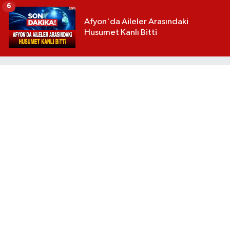
6
Afyon'da Aileler Arasındaki
Husumet Kanlı Bitti