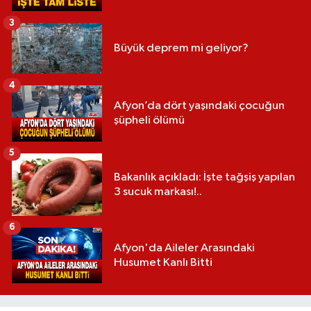
3
Büyük deprem mi geliyor?
4
Afyon’da dört yaşındaki çocuğun
şüpheli ölümü
5
Bakanlık açıkladı: İşte tağşiş yapılan
3 sucuk markası!..
6
Afyon'da Aileler Arasındaki
Husumet Kanlı Bitti