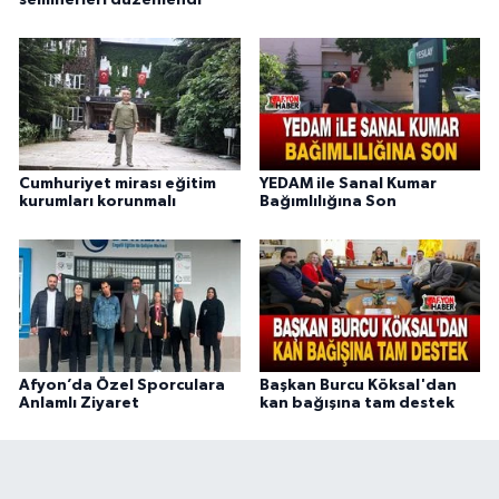
seminerleri düzenlendi
Cumhuriyet mirası eğitim
YEDAM ile Sanal Kumar
kurumları korunmalı
Bağımlılığına Son
Afyon’da Özel Sporculara
Başkan Burcu Köksal'dan
Anlamlı Ziyaret
kan bağışına tam destek