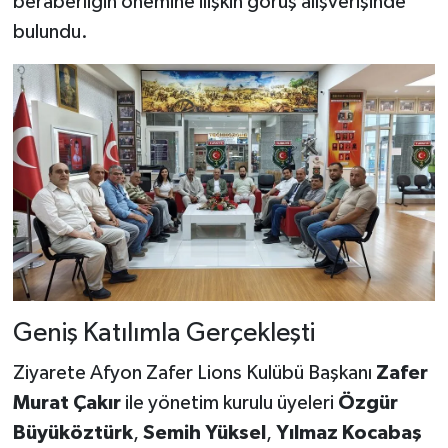
beraberliğin önemine ilişkin görüş alışverişinde
bulundu.
Geniş Katılımla Gerçekleşti
Ziyarete Afyon Zafer Lions Kulübü Başkanı
Zafer
Murat Çakır
ile yönetim kurulu üyeleri
Özgür
Büyüköztürk
,
Semih Yüksel
,
Yılmaz Kocabaş