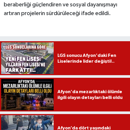
beraberliği güçlendiren ve sosyal dayanışmayı
artıran projelerin sürdürüleceği ifade edildi.
LGS sonucu Afyon'daki Fen
Liselerinde lider değişti!..
Afyon'da mezarlıktaki ölümle
ilgili olayın detayları belli oldu
Afyon’da dört yaşındaki