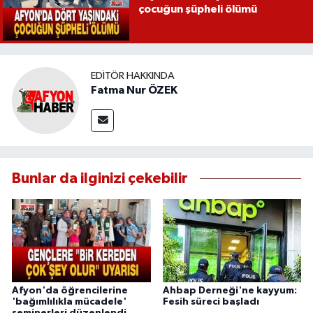
çocuğun şüpheli ölümü
EDITÖR HAKKINDA
Fatma Nur ÖZEK
Bunlar da ilginizi çekebilir
Afyon'da öğrencilerine
Ahbap Derneği'ne kayyum:
'bağımlılıkla mücadele'
Fesih süreci başladı