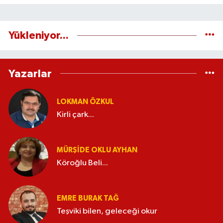
Yükleniyor...
Yazarlar
LOKMAN ÖZKUL
Kirli çark...
MÜRŞIDE OKLU AYHAN
Köroğlu Beli...
EMRE BURAK TAĞ
Teşviki bilen, geleceği okur