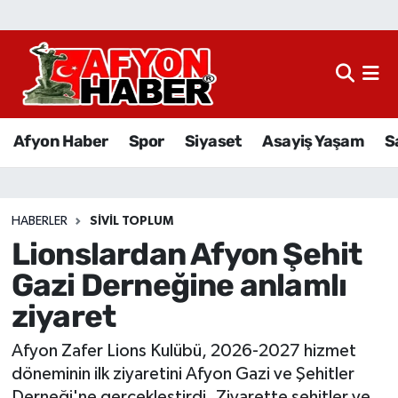
Afyon Haber
Siyaset
Afyon Haber
Spor
Siyaset
Asayiş Yaşam
S
Spor
Asayiş Yaşam
HABERLER
SIVIL TOPLUM
Lionslardan Afyon Şehit
Sağlık
Gazi Derneğine anlamlı
Eğitim
ziyaret
Sivil Toplum
Afyon Zafer Lions Kulübü, 2026-2027 hizmet
döneminin ilk ziyaretini Afyon Gazi ve Şehitler
Ekonomi
Derneği'ne gerçekleştirdi. Ziyarette şehitler ve