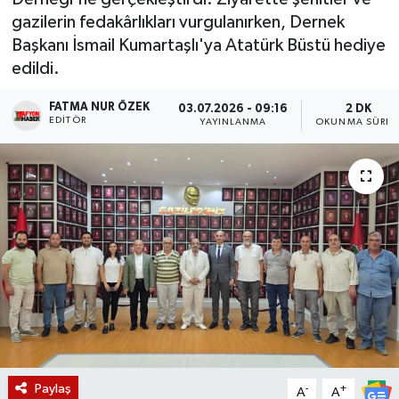
gazilerin fedakârlıkları vurgulanırken, Dernek
Magazin
Başkanı İsmail Kumartaşlı'ya Atatürk Büstü hediye
edildi.
Etkinlikler
FATMA NUR ÖZEK
03.07.2026 - 09:16
2 DK
EDITÖR
YAYINLANMA
OKUNMA SÜRES
Paylaş
-
+
A
A