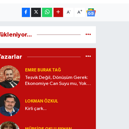
-
+
A
A
ükleniyor...
Yazarlar
EMRE BURAK TAĞ
Teşvik Değil, Dönüşüm Gerek:
Ekonomiye Can Suyu mu, Yoksa
Kaynak İsrafı mı?
LOKMAN ÖZKUL
Kirli çark...