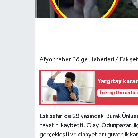
Afyonhaber Bölge Haberleri / Eskişeh
Yargıtay karar
İçeriği Görüntül
Eskişehir'de 29 yaşındaki Burak Ünlüer
hayatını kaybetti. Olay, Odunpazarı il
gerçekleşti ve cinayet anı güvenlik ka