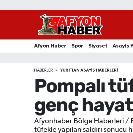
Afyon Haber
Siyaset
Afyon Haber
Spor
Siyaset
Asayiş 
Spor
Asayiş Yaşam
HABERLER
YURTTAN ASAYIŞ HABERLERI
Pompalı tüf
Sağlık
genç hayatı
Eğitim
Sivil Toplum
Afyonhaber Bölge Haberleri / E
Ekonomi
tüfekle yapılan saldırı sonucu h