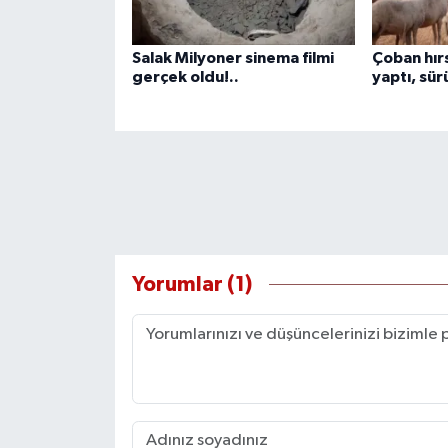
Salak Milyoner sinema filmi
Çoban hırsı
gerçek oldu!..
yaptı, sür
Yorumlar (1)