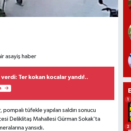
ir asayiş haber
 verdi: Ter kokan kocalar yandı!..
e
1
, pompalı tüfekle yapılan saldırı sonucu
çesi Deliklitaş Mahallesi Gürman Sokak'ta
2
meralarına yansıdı.