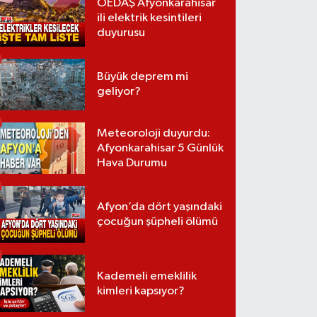
OEDAŞ Afyonkarahisar
ili elektrik kesintileri
duyurusu
Büyük deprem mi
geliyor?
Meteoroloji duyurdu:
Afyonkarahisar 5 Günlük
Hava Durumu
Afyon’da dört yaşındaki
çocuğun şüpheli ölümü
Kademeli emeklilik
kimleri kapsıyor?