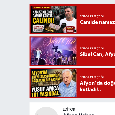
EDITÖRÜN SEÇTIĞI
Camide namaz kı
EDITÖRÜN SEÇTIĞI
Sibel Can, Af
EDITÖRÜN SEÇTIĞI
Afyon'da doğdu
kutladı!..
EDITÖR