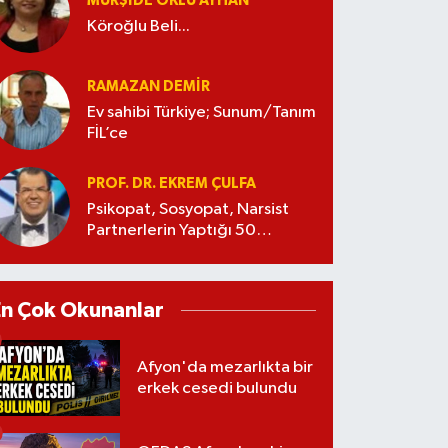
MÜRŞIDE OKLU AYHAN
Köroğlu Beli...
RAMAZAN DEMİR
Ev sahibi Türkiye; Sunum/Tanım
FİL’ce
PROF. DR. EKREM ÇULFA
Psikopat, Sosyopat, Narsist
Partnerlerin Yaptığı 50
Manipülasyon
En Çok Okunanlar
Afyon'da mezarlıkta bir
erkek cesedi bulundu