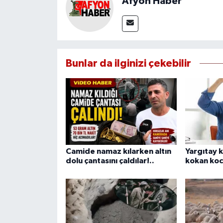
Afyon Haber
Bunlar da ilginizi çekebilir
Camide namaz kılarken altın
Yargıtay k
dolu çantasını çaldılar!..
kokan koca