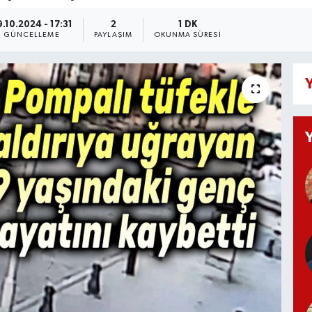
.10.2024 - 17:31
2
1 DK
GÜNCELLEME
PAYLAŞIM
OKUNMA SÜRESI
Y