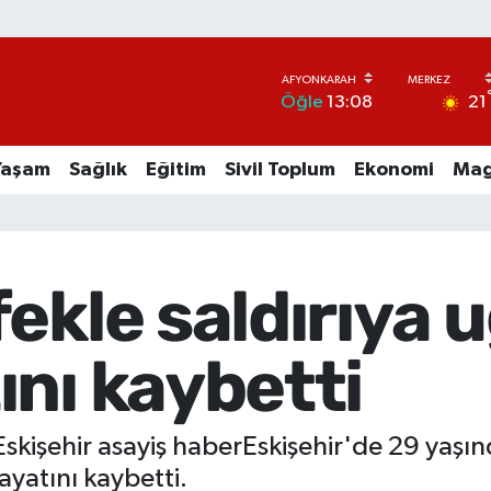
21
Öğle
13:08
Yaşam
Sağlık
Eğitim
Sivil Toplum
Ekonomi
Mag
ekle saldırıya 
nı kaybetti
skişehir asayiş haberEskişehir'de 29 yaşı
ayatını kaybetti.