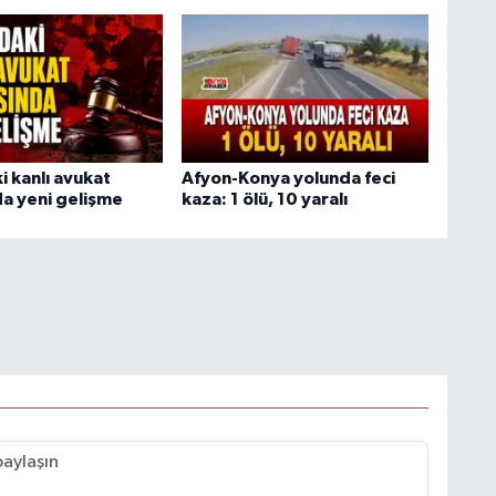
i kanlı avukat
Afyon-Konya yolunda feci
a yeni gelişme
kaza: 1 ölü, 10 yaralı