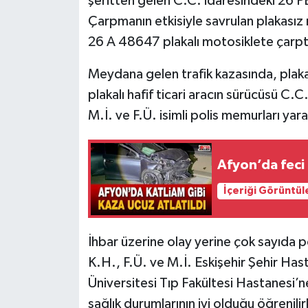
şeritten gelen C.C. idaresindeki 26 PE 
Çarpmanın etkisiyle savrulan plakasız 
26 A 48647 plakalı motosiklete çarpt
Meydana gelen trafik kazasında, plak
plakalı hafif ticari aracın sürücüsü C
M.İ. ve F.Ü. isimli polis memurları yara
Afyon’da feci 
İçeriği Görüntül
İhbar üzerine olay yerine çok sayıda pol
K.H., F.Ü. ve M.İ. Eskişehir Şehir Has
Üniversitesi Tıp Fakültesi Hastanesi’ne k
sağlık durumlarının iyi olduğu öğrenilir