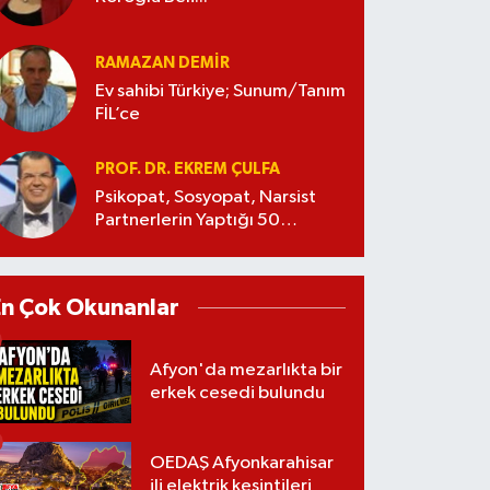
RAMAZAN DEMİR
Ev sahibi Türkiye; Sunum/Tanım
FİL’ce
PROF. DR. EKREM ÇULFA
Psikopat, Sosyopat, Narsist
Partnerlerin Yaptığı 50
Manipülasyon
En Çok Okunanlar
Afyon'da mezarlıkta bir
erkek cesedi bulundu
OEDAŞ Afyonkarahisar
ili elektrik kesintileri