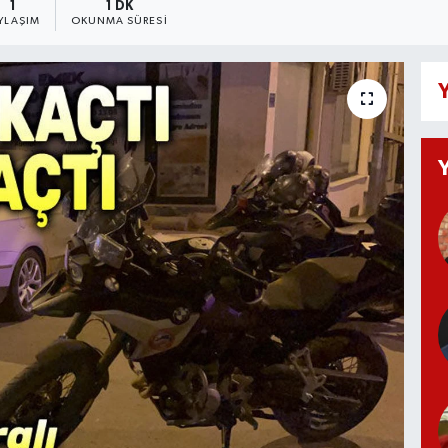
1
1 DK
YLAŞIM
OKUNMA SÜRESI
Y