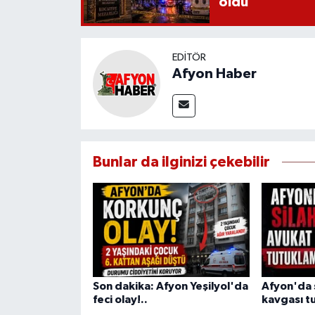
oldu
EDITÖR
Afyon Haber
Bunlar da ilginizi çekebilir
Son dakika: Afyon Yeşilyol'da
Afyon'da s
feci olay!..
kavgası tu