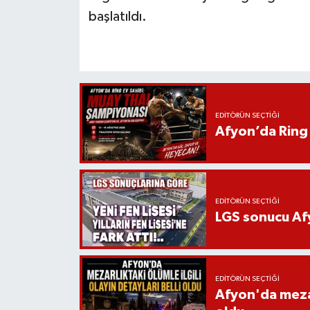
başlatıldı.
EDITÖRÜN SEÇTIĞI
Afyon’da Ring 
EDITÖRÜN SEÇTIĞI
LGS sonucu Afy
EDITÖRÜN SEÇTIĞI
Afyon'da mezarl