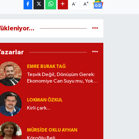
-
+
A
A
ükleniyor...
Yazarlar
EMRE BURAK TAĞ
Teşvik Değil, Dönüşüm Gerek:
Ekonomiye Can Suyu mu, Yoksa
Kaynak İsrafı mı?
LOKMAN ÖZKUL
Kirli çark...
MÜRŞIDE OKLU AYHAN
Köroğlu Beli...