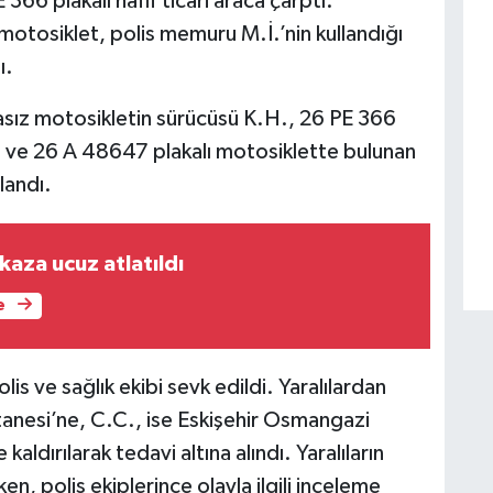
366 plakalı hafif ticari araca çarptı.
motosiklet, polis memuru M.İ.’nin kullandığı
ı.
asız motosikletin sürücüsü K.H., 26 PE 366
.C. ve 26 A 48647 plakalı motosiklette bulunan
landı.
kaza ucuz atlatıldı
e
is ve sağlık ekibi sevk edildi. Yaralılardan
tanesi’ne, C.C., ise Eskişehir Osmangazi
aldırılarak tedavi altına alındı. Yaralıların
ken, polis ekiplerince olayla ilgili inceleme