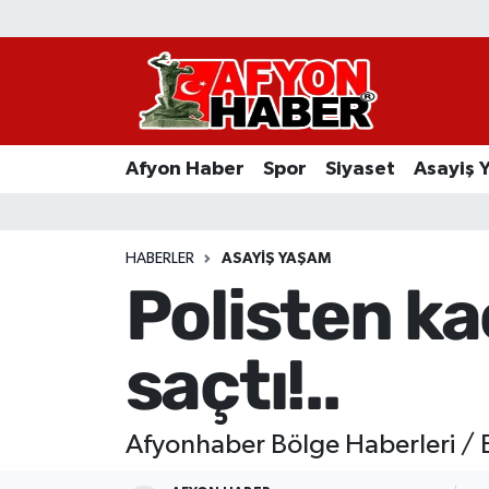
Afyon Haber
Siyaset
Afyon Haber
Spor
Siyaset
Asayiş 
Spor
Asayiş Yaşam
HABERLER
ASAYIŞ YAŞAM
Polisten k
Sağlık
saçtı!..
Eğitim
Sivil Toplum
Afyonhaber Bölge Haberleri / Es
Ekonomi