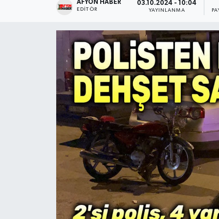
AFYON HABER
03.10.2024 - 10:04
EDITÖR
YAYINLANMA
PA
Magazin
Etkinlikler