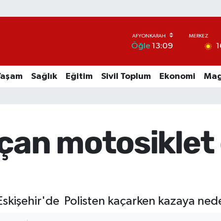
1
Öğle
13:09
Yaşam
Sağlık
Eğitim
Sivil Toplum
Ekonomi
Mag
açan motosiklet
kişehir'de Polisten kaçarken kazaya neden 