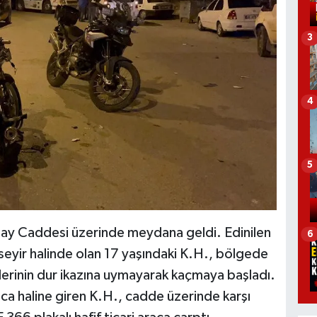
3
4
5
tay Caddesi üzerinde meydana geldi. Edinilen
6
e seyir halinde olan 17 yaşındaki K.H., bölgede
lerinin dur ikazına uymayarak kaçmaya başladı.
maca haline giren K.H., cadde üzerinde karşı