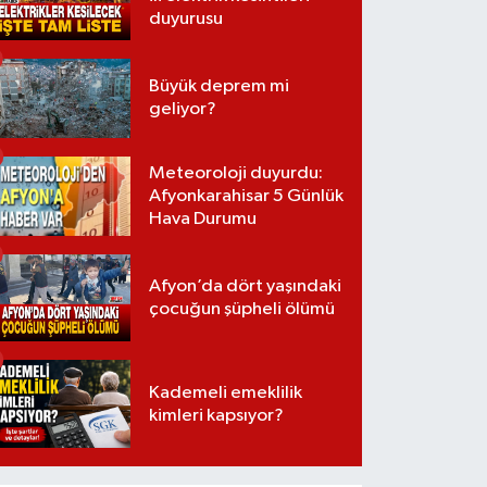
duyurusu
Büyük deprem mi
geliyor?
Meteoroloji duyurdu:
Afyonkarahisar 5 Günlük
Hava Durumu
Afyon’da dört yaşındaki
çocuğun şüpheli ölümü
Kademeli emeklilik
kimleri kapsıyor?